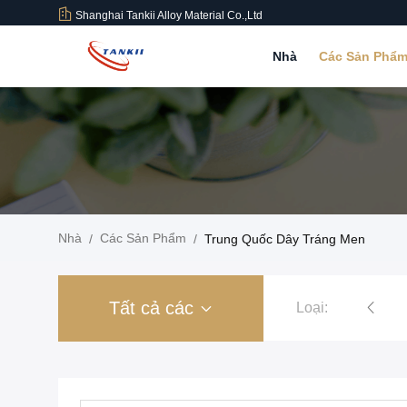
Shanghai Tankii Alloy Material Co.,Ltd
Nhà
Các Sản Phẩ
Nhà
Các Sản Phẩm
/
/
Trung Quốc Dây Tráng Men
Tất cả các
Loại:
Dây hợp kim đồng Niken