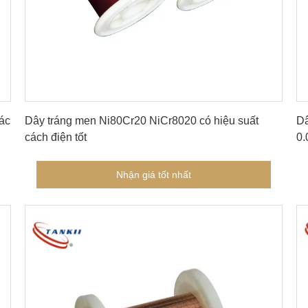
Nhận giá tốt nhất
ác
Dây tráng men Ni80Cr20 NiCr8020 có hiệu suất
Dâ
cách điện tốt
0.
vi
Nhận giá tốt nhất