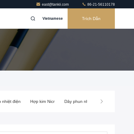
east@tankii.com
86-21-56110178
Trích Dẫn
Vietnamese
 nhiệt điện
Hợp kim Nicr
Dây phun nhiệt
Lò sưởi yếu tố