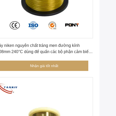
Nhận giá tốt nhất
y niken nguyên chất tráng men đường kính
08mm 240°C dùng để quấn các bộ phận cảm biến
 mô ô tô
Nhận giá tốt nhất