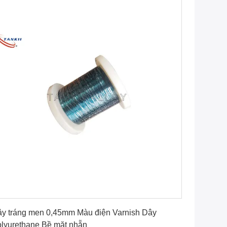
Nhận giá tốt nhất
y tráng men 0,45mm Màu điện Varnish Dây
lyurethane Bề mặt nhẵn