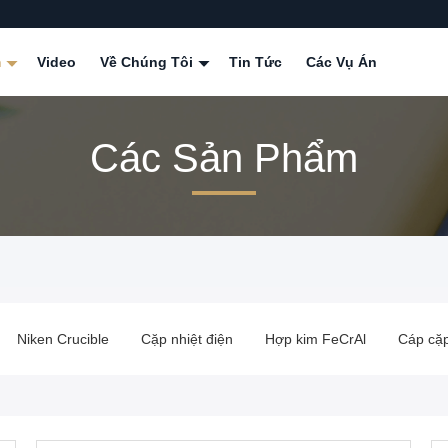
m
Video
Về Chúng Tôi
Tin Tức
Các Vụ Án
Các Sản Phẩm
Niken Crucible
Cặp nhiệt điện
Hợp kim FeCrAl
Cáp cặp