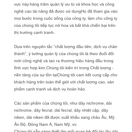
vực này.hàng trăm quản lý ưu tú và khoa học và công
nghệ cao tài năng đã được sử dụngHọ đã tham gia vào
mọi bước trong cuộc sống của công ty, làm cho công ty
của chúng tôi tiếp tục nở hoa và bất khả chiến bại trên
thị trường cạnh tranh.
Dựa trên nguyên tắc "chất lượng đầu tiên, dịch vụ chân
thành", ý tưởng quản lý của chúng tôi là theo đuổi đổi
mới công nghệ và tạo ra thương hiệu hàng đầu trong
lĩnh vực hợp kim.Chúng tôi kiên trì trong Chất lượng -
nền tảng của sự tồn tạiChúng tôi cam kết cung cấp cho
khách hàng trên toàn thế giới với chất lượng cao, sản
phẩm cạnh tranh và dịch vụ hoàn hảo.
Các sản phẩm của chúng tôi, như dây nichrome, dải
nichrome, dây fecral, dải fecral, dây nhiệt cặp, dây
niken, dải niken đã được xuất khẩu sang châu Âu, Mỹ,
Ấn Độ, Đông Nam Á, Nam Mỹ, vv.
Chúng tôi sẵn sàng thiết lập mối quan hệ đối tác lâu dài