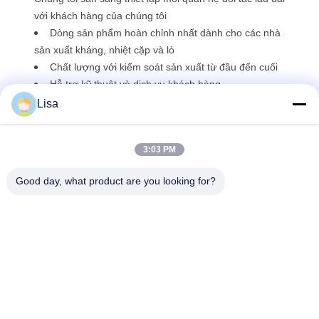
với khách hàng của chúng tôi
Dòng sản phẩm hoàn chỉnh nhất dành cho các nhà
sản xuất kháng, nhiệt cặp và lò
Chất lượng với kiểm soát sản xuất từ đầu đến cuối
Hỗ trợ kỹ thuật và dịch vụ khách hàng
Lisa
3:03 PM
Good day, what product are you looking for?
Shanghai Tankii Alloy Material Co.,Ltd
east@tankii.com
86-21-56110178
1900 đường Mudanjiang, qu
ận Baoshan, 201999, Thượ
ng Hải, Trung Quốc