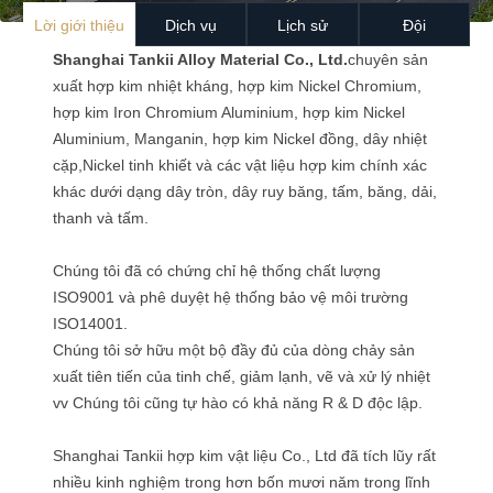
Lời giới thiệu
Dịch vụ
Lịch sử
Đội
Shanghai Tankii Alloy Material Co., Ltd.
chuyên sản
xuất hợp kim nhiệt kháng, hợp kim Nickel Chromium,
hợp kim Iron Chromium Aluminium, hợp kim Nickel
Aluminium, Manganin, hợp kim Nickel đồng, dây nhiệt
cặp,Nickel tinh khiết và các vật liệu hợp kim chính xác
khác dưới dạng dây tròn, dây ruy băng, tấm, băng, dải,
thanh và tấm.
Chúng tôi đã có chứng chỉ hệ thống chất lượng
ISO9001 và phê duyệt hệ thống bảo vệ môi trường
ISO14001.
Chúng tôi sở hữu một bộ đầy đủ của dòng chảy sản
xuất tiên tiến của tinh chế, giảm lạnh, vẽ và xử lý nhiệt
vv Chúng tôi cũng tự hào có khả năng R & D độc lập.
Shanghai Tankii hợp kim vật liệu Co., Ltd đã tích lũy rất
nhiều kinh nghiệm trong hơn bốn mươi năm trong lĩnh