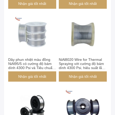
Nhận giá tốt nhất
Nhận giá tốt nhất
Dây phun nhiệt màu đồng
NiAl8020 Wire for Thermal
NiAl95/5 có cường độ bám
Spraying với cường độ bám
dính 4300 Psi và Tiêu chuẩn
dính 4300 Psi, hiệu suất lắng
BS EN14640
đọng 70% và bề mặt hoàn
thiện mịn
Nhận giá tốt nhất
Nhận giá tốt nhất