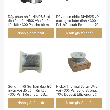
Dây phun nhiệt NiAl95/5 có
Dây phun nhiệt NiAl95/5 với
độ bền kéo ≥500 và độ bền
cường độ bám dính 4300
liên kết 4300 Psi cho bề mặt
Psi, hiệu suất lắng đọng 70%
hoàn thiện mịn
và mỗi cuộn 15kg
Nhận giá tốt nhất
Nhận giá tốt nhất
Sợi xịt nhiệt Sợi hàn dựa trên
Nickel Thermal Spray Wire
niken với độ bền liên kết
với 4300 Psi Bond Strength
4300 Psi Tiêu chuẩn BS
70% Deposit Efficiency và
EN14640 và không có vật
Không có vật liệu tái chế cho
liệu tái chế
lớp phủ công nghiệp
Nhận giá tốt nhất
Nhận giá tốt nhất