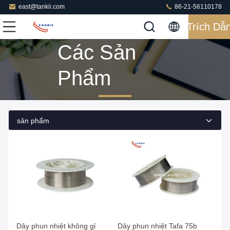
east@tankii.com
86-21-56110178
Trích Dẫ
Các Sản
Phẩm
sản phẩm
Dây phun nhiệt không gỉ
Dây phun nhiệt Tafa 75b