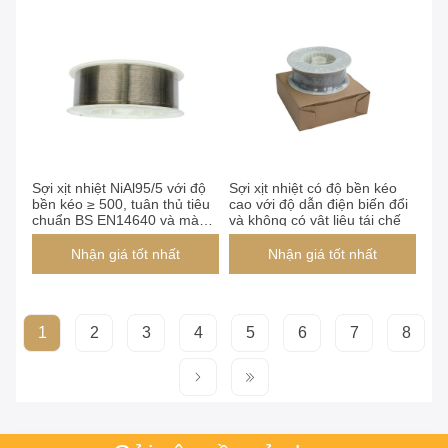
Sợi xịt nhiệt NiAl95/5 với độ
Sợi xịt nhiệt có độ bền kéo
bền kéo ≥ 500, tuân thủ tiêu
cao với độ dẫn điện biến đổi
chuẩn BS EN14640 và màu
và không có vật liệu tái chế
đồng để xác định
Nhận giá tốt nhất
Nhận giá tốt nhất
1
2
3
4
5
6
7
8