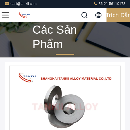
east@tankii.com
86-21-56110178
Trích Dẫ
Các Sản
Phẩm