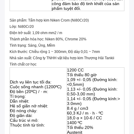
công đảm bảo độ tinh khiết của sản
phẩm tuyệt đối.
Sản phẩm: Tấm hợp kim Niken Crom (Ni80Cr20)
Lớp: Ni80Cr20
Điện trở suất: 1,09 ohm mm2 / m
Thành phần hóa học: Niken 80%, Chrome 20%
Tình trạng: Sáng, Ủng, Mềm
Kích thước: Chiều rộng 1 ~ 300mm, Độ dày 0,01 ~ 7mm
Nhà sản xuất: Công ty TNHH vật liệu hợp kim Thượng Hải Tankii
Tính chất cơ học
1200 CC
Tối thiểu 80 giờ
1,09 +/- 0,05 (Đường kính:
Dịch vụ liên tục tối đa:
<0,5mm)
Cuộc sống nhanh (1200ºC)
1,13 +/- 0,05 (Đường kính:
Độ bền (20ºC) / · m:
0,50-3,00 mm)
Tỉ trọng:
1,14 +/- 0,05 (Đường kính:>
Dẫn nhiệt:
3.0mm)
Hệ số giãn nở nhiệt:
8.4 g / cm3
Độ nóng chảy:
60,3 KJ / m · h · ºC
Độ giãn dài:
18,0 α × 10-6 / CC
Cấu trúc vi mô:
1400 ºC
Thuộc tính từ tính:
Tối thiểu 20%
Austenit