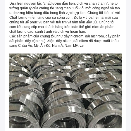
Dựa trên nguyên tắc "chất lượng đầu tiên, dịch vụ chân thành", hệ tư
tưởng quản lý của chúng tôi đang theo đuổi đổi mới công nghệ và tạo
ra thương hiệu hàng đầu trong lĩnh vực hợp kim.
Chúng tôi kiên trì với
Chất lượng - nền tảng của sự sống còn.
Đó là ý thức hệ mãi mãi của
chúng tôi để phục vụ bạn với trái tim và tâm hồn đầy đủ.
Chúng tôi
cam kết cung cấp cho khách hàng trên toàn thế giới các sản phẩm
chất lượng cao, cạnh tranh và dịch vụ hoàn hảo.
Các sản phẩm của chúng tôi, như dây nichrom, dải nichrom, dây phân,
dải phân, dây cặp nhiệt điện, dây niken, dải niken đã được xuất khẩu
sang Châu Âu, Mỹ, Ấn Độ, Nam Á, Nam Mỹ, v.v.