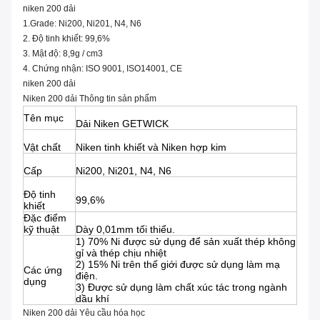
niken 200 dải
1.Grade: Ni200, Ni201, N4, N6
2. Độ tinh khiết: 99,6%
3. Mật độ: 8,9g / cm3
4. Chứng nhận: ISO 9001, ISO14001, CE
niken 200 dải
Niken 200 dải Thông tin sản phẩm
Tên mục
Dải Niken GETWICK
Vật chất
Niken tinh khiết và Niken hợp kim
Cấp
Ni200, Ni201, N4, N6
Độ tinh
99,6%
khiết
Đặc điểm
kỹ thuật
Dày 0,01mm tối thiểu.
1) 70% Ni được sử dụng để sản xuất thép không
gỉ và thép chịu nhiệt
2) 15% Ni trên thế giới được sử dụng làm mạ
Các ứng
điện.
dụng
3) Được sử dụng làm chất xúc tác trong ngành
dầu khí
Niken 200 dải Yêu cầu hóa học