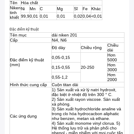
Tên
Hóa chất
Niken
Ni
Mn
C
Mg
Sĩ
Fe
Khác
tinh
99,9
0,01
0,01
0,01
0,02
0,04
<0,01
khiết
Đặc điểm kỹ thuật
Tên mục
dải niken 201
Cấp
Ni4, Ni6
Chiều
Độ dày
Chiều rộng
dài
Hơn
0,05-0,15
Đặc điểm kỹ thuật
5000
(mm)
Hơn
0,15-0,55
20-250
3000
Hơn
0,55-1,2
2000
Hình thức cung cấp
Cuộn titan dải
1) Sản xuất và xử lý natri hydroxit,
đặc biệt ở nhiệt độ trên 300 ° C.
2) Sản xuất rayon viscose. Sản xuất
xà phòng.
3) Sản xuất hydrochloride analine và
trong clo hóa hydrocacbon aliphatic
Các ứng dụng
như benzen, metan và ethane.
4) Sản xuất monome vinyl clorua. 5)
Hệ thống lưu trữ và phân phối cho
phenol - miễn nhiễm với mọi cuộc tấn