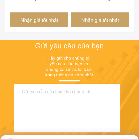
Chrome
hóa từ tính được ủ
1
Nhận giá tốt nhất
Nhận giá tốt nhất
Gửi yêu cầu của bạn
Hãy gửi cho chúng tôi 
yêu cầu của bạn và 
chúng tôi sẽ trả lời bạn 
trong thời gian sớm nhất.