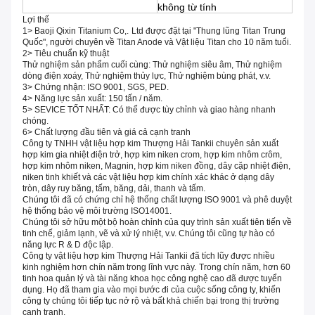
không từ tính
Lợi thế
1> Baoji Qixin Titanium Co,.
Ltd được đặt tại "Thung lũng Titan Trung
Quốc", người chuyên về Titan Anode và Vật liệu Titan cho 10 năm tuổi.
2> Tiêu chuẩn kỹ thuật
Thử nghiệm sản phẩm cuối cùng: Thử nghiệm siêu âm, Thử nghiệm
dòng điện xoáy, Thử nghiệm thủy lực, Thử nghiệm bùng phát, v.v.
3> Chứng nhận: ISO 9001, SGS, PED.
4> Năng lực sản xuất: 150 tấn / năm.
5> SEVICE TỐT NHẤT: Có thể được tùy chỉnh và giao hàng nhanh
chóng.
6> Chất lượng đầu tiên và giá cả cạnh tranh
Công ty TNHH vật liệu hợp kim Thượng Hải Tankii chuyên sản xuất
hợp kim gia nhiệt điện trở, hợp kim niken crom, hợp kim nhôm crôm,
hợp kim nhôm niken, Magnin, hợp kim niken đồng, dây cặp nhiệt điện,
niken tinh khiết và các vật liệu hợp kim chính xác khác ở dạng dây
tròn, dây ruy băng, tấm, băng, dải, thanh và tấm.
Chúng tôi đã có chứng chỉ hệ thống chất lượng ISO 9001 và phê duyệt
hệ thống bảo vệ môi trường ISO14001.
Chúng tôi sở hữu một bộ hoàn chỉnh của quy trình sản xuất tiên tiến về
tinh chế, giảm lạnh, vẽ và xử lý nhiệt, v.v. Chúng tôi cũng tự hào có
năng lực R & D độc lập.
Công ty vật liệu hợp kim Thượng Hải Tankii đã tích lũy được nhiều
kinh nghiệm hơn chín năm trong lĩnh vực này.
Trong chín năm, hơn 60
tinh hoa quản lý và tài năng khoa học công nghệ cao đã được tuyển
dụng. Họ đã tham gia vào mọi bước đi của cuộc sống công ty, khiến
công ty chúng tôi tiếp tục nở rộ và bất khả chiến bại trong thị trường
cạnh tranh.