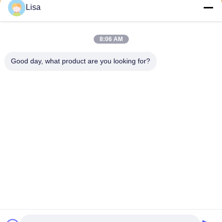
Lisa
Gửi
8:06 AM
Good day, what product are you looking for?
Shanghai Tankii Alloy Material Co.,Ltd
east@tankii.com
86-21-56110178
1900 đường Mudanjiang, qu
ận Baoshan, 201999, Thượ
ng Hải, Trung Quốc
Trung Quốc chất lượng tốt Dây hợp kim đồng Niken Nhà cung cấp. Bản
quyền © 2026 Shanghai Tankii Alloy Material Co.,Ltd . Đã đăng ký Bản
quyền.