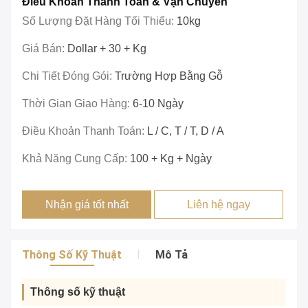
Điều Khoản Thanh Toán & Vận Chuyển
Số Lượng Đặt Hàng Tối Thiểu:
10kg
Giá Bán:
Dollar + 30 + Kg
Chi Tiết Đóng Gói:
Trường Hợp Bằng Gỗ
Thời Gian Giao Hàng:
6-10 Ngày
Điều Khoản Thanh Toán:
L / C, T / T, D / A
Khả Năng Cung Cấp:
100 + Kg + Ngày
Nhận giá tốt nhất
Liên hệ ngay
Thông Số Kỹ Thuật
Mô Tả
Thông số kỹ thuật