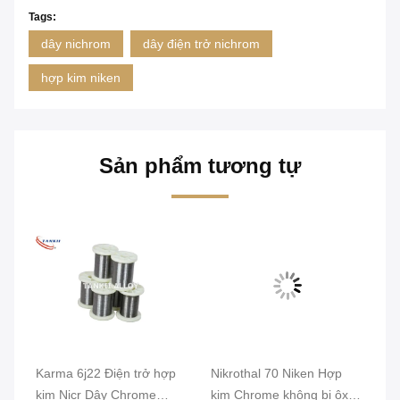
Tags:
dây nichrom
dây điện trở nichrom
hợp kim niken
Sản phẩm tương tự
Karma 6j22 Điện trở hợp
Nikrothal 70 Niken Hợp
Đi
a
kim Nicr Dây Chrome
kim Chrome không bị ôxy
ủ 