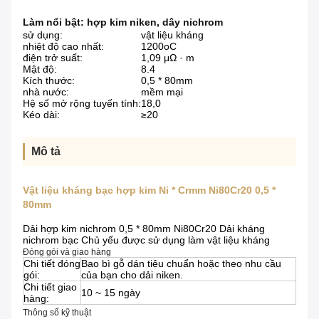
Làm nổi bật:
hợp kim niken
,
dây nichrom
sử dụng:
vật liệu kháng
nhiệt độ cao nhất:
1200oC
điện trở suất:
1,09 μΩ · m
Mật độ:
8.4
Kích thước:
0,5 * 80mm
nhà nước:
mềm mại
Hệ số mở rộng tuyến tính:
18,0
Kéo dài:
≥20
Mô tả
Vật liệu kháng bạc hợp kim Ni * Crmm Ni80Cr20 0,5 *
80mm
Dải hợp kim nichrom 0,5 * 80mm Ni80Cr20 Dải kháng
nichrom bạc Chủ yếu được sử dụng làm vật liệu kháng
Đóng gói và giao hàng
Chi tiết đóng
Bao bì gỗ dán tiêu chuẩn hoặc theo nhu cầu
gói:
của bạn cho dải niken.
Chi tiết giao
10 ~ 15 ngày
hàng:
Thông số kỹ thuật