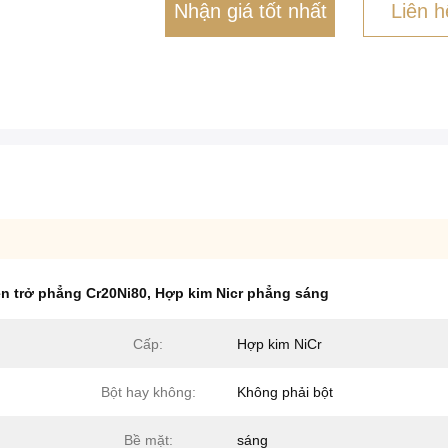
Nhận giá tốt nhất
Liên h
ện trở phẳng Cr20Ni80
,
Hợp kim Nicr phẳng sáng
Cấp:
Hợp kim NiCr
Bột hay không:
Không phải bột
Bề mặt:
sáng