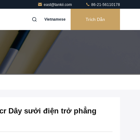
east@tankii.com
86-21-56110178
Trích Dẫn
Vietnamese
cr Dây sưởi điện trở phẳng