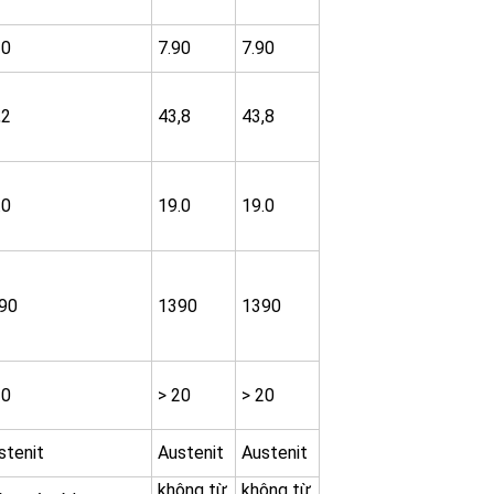
20
7.90
7.90
,2
43,8
43,8
.0
19.0
19.0
90
1390
1390
20
> 20
> 20
stenit
Austenit
Austenit
không từ
không từ