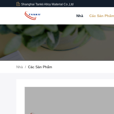
Shanghai Tankii Alloy Material Co.,Ltd
Nhà
Các Sản Phẩ
Nhà
/
Các Sản Phẩm