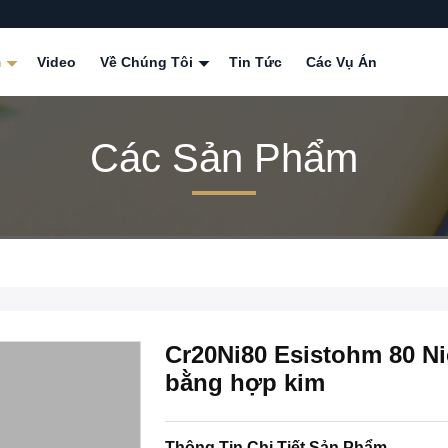
m
Video
Về Chúng Tôi
Tin Tức
Các Vụ Án
Các Sản Phẩm
Cr20Ni80 Esistohm 80 Ni
bằng hợp kim
Thông Tin Chi Tiết Sản Phẩm