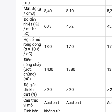
· m)
Mật độ (g
8,40
8.10
8,
/ cm3)
Độ dẫn
nhiệt (KJ
60.3
45,2
45
/ m · h ·
oC)
Hệ số mở
rộng dòng
18.0
17.0
17
(α × 10-6
/ oC)
Điểm
nóng chảy
(ước
1400
1380
13
chừng)
(oC)
Độ giãn
dài khi
> 20
> 20
> 
đứt (%)
Cấu trúc
Austenit
Austenit
Au
vi mô
Tính hấp
không từ