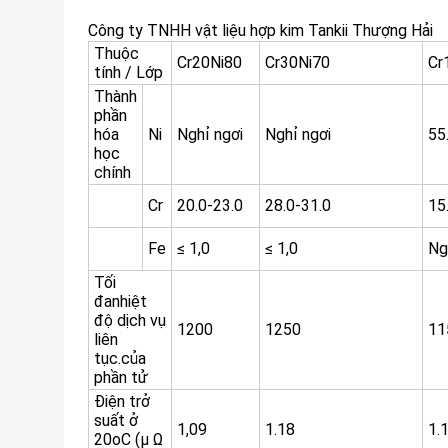
Công ty TNHH vật liệu hợp kim Tankii Thượng Hải
Thuộc
Cr20Ni80
Cr30Ni70
Cr
tính / Lớp
Thành
phần
hóa
Ni
Nghỉ ngơi
Nghỉ ngơi
55
học
chính
Cr
20.0-23.0
28.0-31.0
15
Fe
≤ 1,0
≤ 1,0
Ng
Tối
đanhiệt
độ dịch vụ
1200
1250
11
liên
tục.của
phần tử
Điện trở
suất ở
1,09
1.18
1.
20oC (μ Ω