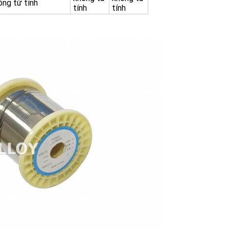
ông từ tính
tính
tính