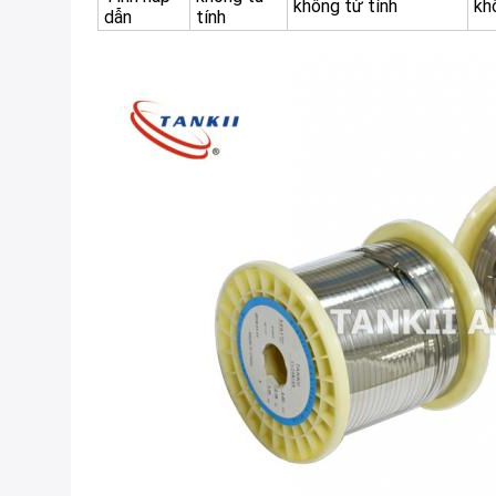
không từ tính
kh
dẫn
tính