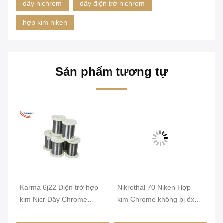
dây nichrom
dây điện trở nichrom
hợp kim niken
Sản phẩm tương tự
Karma 6j22 Điện trở hợp
Nikrothal 70 Niken Hợp
Đi
a
kim Nicr Dây Chrome
kim Chrome không bị ôxy
ủ 
Chrome
hóa từ tính được ủ
1