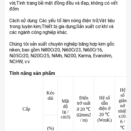
vời;Tình trạng bề mặt đồng đều và đẹp, không có vết
đốm.
Cách sử dụng: Các yếu tố làm nóng điện trở;Vật liệu
trong luyện kim;Thiết bị gia dụng;Sản xuất cơ khí và
các ngành công nghiệp khác.
Chúng tôi sản xuất chuyên nghiệp băng hợp kim gốc
niken, bao gồm Ni80Cr20, Ni60Cr23, Ni60Cr16,
Ni35Cr20, Ni20Cr25, NiMn, Ni200, Karma, Evanohm,
NCHW, v.v.
Tính năng sản phẩm
Hệ
Kéo
số
Điện
Hệ số
dài
giãn
Mật
trở suất
dẫn
nở
độ
điện ở
Cấp
ở 20 ℃
nhiệt
(g /
20 ℃
(Ωmm2
x10-
cm3)
/ m)
(WmK)
6 /
℃
(%)