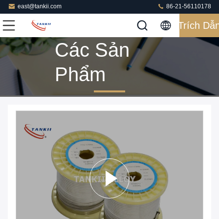
east@tankii.com
86-21-56110178
Trích Dẫ
Các Sản
Phẩm