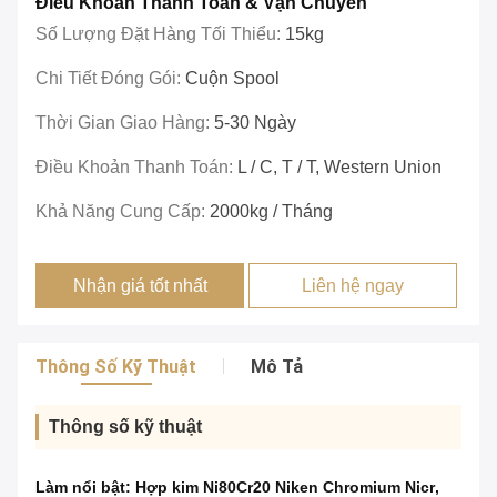
Điều Khoản Thanh Toán & Vận Chuyển
Số Lượng Đặt Hàng Tối Thiểu:
15kg
Chi Tiết Đóng Gói:
Cuộn Spool
Thời Gian Giao Hàng:
5-30 Ngày
Điều Khoản Thanh Toán:
L / C, T / T, Western Union
Khả Năng Cung Cấp:
2000kg / Tháng
Nhận giá tốt nhất
Liên hệ ngay
Thông Số Kỹ Thuật
Mô Tả
Thông số kỹ thuật
Làm nổi bật:
Hợp kim Ni80Cr20 Niken Chromium Nicr
,