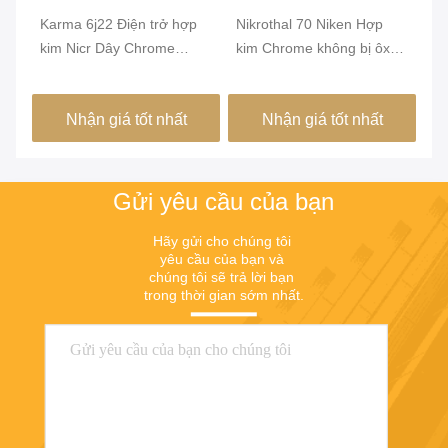
Karma 6j22 Điện trở hợp
Nikrothal 70 Niken Hợp
Đi
a
kim Nicr Dây Chrome
kim Chrome không bị ôxy
ủ 
Chrome
hóa từ tính được ủ
1
Nhận giá tốt nhất
Nhận giá tốt nhất
Gửi yêu cầu của bạn
Hãy gửi cho chúng tôi 
yêu cầu của bạn và 
chúng tôi sẽ trả lời bạn 
trong thời gian sớm nhất.