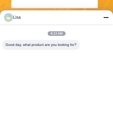
Lisa
Gửi
6:13 AM
Good day, what product are you looking for?
Shanghai Tankii Alloy Material Co.,Ltd
east@tankii.com
86-21-56110178
1900 đường Mudanjiang, qu
ận Baoshan, 201999, Thượ
ng Hải, Trung Quốc