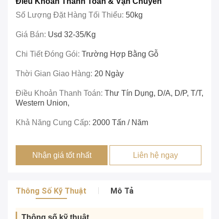
Điều Khoản Thanh Toán & Vận Chuyển
Số Lượng Đặt Hàng Tối Thiểu:
50kg
Giá Bán:
Usd 32-35/kg
Chi Tiết Đóng Gói:
Trường Hợp Bằng Gỗ
Thời Gian Giao Hàng:
20 Ngày
Điều Khoản Thanh Toán:
Thư Tín Dụng, D/A, D/P, T/T,
Western Union,
Khả Năng Cung Cấp:
2000 Tấn / Năm
Nhận giá tốt nhất
Liên hệ ngay
Thông Số Kỹ Thuật
Mô Tả
Thông số kỹ thuật