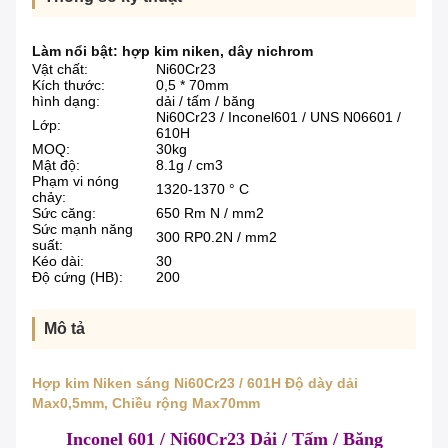
Làm nổi bật:
hợp kim niken
,
dây nichrom
Vật chất:
Ni60Cr23
Kích thước:
0,5 * 70mm
hình dạng:
dải / tấm / băng
Ni60Cr23 / Inconel601 / UNS N06601 /
Lớp:
610H
MOQ:
30kg
Mật độ:
8.1g / cm3
Phạm vi nóng
1320-1370 ° C
chảy:
Sức căng:
650 Rm N / mm2
Sức mạnh năng
300 RP0.2N / mm2
suất:
Kéo dài:
30
Độ cứng (HB):
200
Mô tả
Hợp kim Niken sáng Ni60Cr23 / 601H Độ dày dải
Max0,5mm, Chiều rộng Max70mm
Inconel 601 / Ni60Cr23 Dải / Tấm / Băng