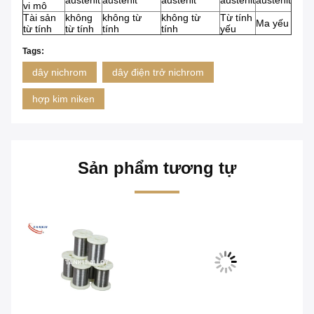
austenit
austenit
austenit
austenit
austenit
vi mô
Tài sản
không
không từ
không từ
Từ tính
Ma yếu
từ tính
từ tính
tính
tính
yếu
Tags:
dây nichrom
dây điện trở nichrom
hợp kim niken
Sản phẩm tương tự