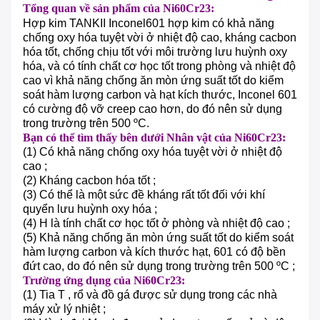
Tổng quan về sản phẩm của Ni60Cr23:
Hợp kim TANKII Inconel601 hợp kim có
khả năng
chống oxy hóa tuyệt vời ở nhiệt độ cao, kháng cacbon
hóa tốt, chống chịu tốt với môi trường lưu huỳnh oxy
hóa, và có tính chất cơ học tốt trong phòng và nhiệt độ
cao vì khả năng chống ăn mòn ứng suất tốt do kiểm
soát hàm lượng carbon và hạt kích thước, Inconel 601
có cường độ vỡ creep cao hơn, do đó nên sử dụng
trong trường trên 500 ºC.
Bạn có thể tìm thấy bên dưới Nhân vật của Ni60Cr23:
(1)
Có khả năng chống oxy hóa tuyệt vời ở nhiệt độ
cao
;
(2)
Kháng cacbon hóa tốt
;
(3)
Có thể là một sức đề kháng rất tốt đối với khí
quyển lưu huỳnh oxy hóa
;
(4) H
là tính chất cơ học tốt ở phòng và nhiệt độ cao
;
(5)
Khả năng chống ăn mòn ứng suất tốt do kiểm soát
hàm lượng carbon và kích thước hạt, 601 có độ bền
đứt cao, do đó nên sử dụng trong trường trên 500 ºC
;
Trường ứng dụng của Ni60Cr23:
(1)
Tia
T
, rổ và đồ gá được sử dụng trong các nhà
máy xử lý nhiệt
;