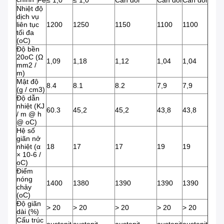
Fe
≤ 1,0
≤ 1,0
Cân đối
Cân đối
Cân đối
Nhiệt độ
dịch vụ
liên tục
1200
1250
1150
1100
1100
tối đa
(oC)
Độ bền
20oC (Ω
1,09
1,18
1,12
1,04
1,04
mm2 /
m)
Mật độ
8.4
8.1
8.2
7,9
7,9
(g / cm3)
Độ dẫn
nhiệt (KJ
60.3
45,2
45,2
43,8
43,8
/ m @ h
@ oC)
Hệ số
giãn nở
nhiệt (α
18
17
17
19
19
× 10-6 /
oC)
Điểm
nóng
1400
1380
1390
1390
1390
chảy
(oC)
Độ giãn
> 20
> 20
> 20
> 20
> 20
dài (%)
Cấu trúc