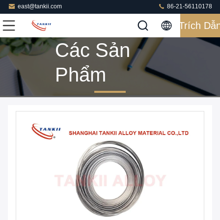
east@tankii.com
86-21-56110178
Trích Dẫ
Các Sản
Phẩm