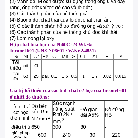
(2)
Vành đai
M
esh được sử dụng trong
ống ủ và dây
rạng, ống đốt khí tốc độ cao và lò đốt
;
(3) Các thành phần của hệ thống xả
;
(4)
Buồng đốt chất thải của lò đốt chất thải rắn;
(5) C
các thành phần hỗ trợ đường ống và xử lý tro
;
(6)
Các thành phần của hệ thống khử độc khí thải;
(7) Làm nóng lại oxy;
Hợp chất hóa học của Ni60Cr23 Wt.%:
Inconel 601 (UNS N06601 / W.Nr.2.4851)
%
Ni
Cr
Fe
C
Mn
Sĩ
Cu
Al
P
S
Tối
58
21
thiểu
Tối
63
25
Bal.
0,1
1,5
0,5
1
1.7
0,02
0,015
đa
Giá trị tối thiểu của các tính chất cơ học của Inconel 601
ở nhiệt độ thường:
Sức mạnh
Độ bền
Tính chất
năng suất
Độ giãn
Độ cứng
kéo Rm
cơ học
Rp0.2N /
dài A5%
HB
2
điển hình
N / mm
2
mm
điều trị ủ
650
300
30
-
giải pháp
600
240
30
220
điều trị