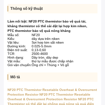
Thông số kỹ thuật
Làm nổi bật:
NF20 PTC thermistor bảo vệ quá tải
,
kháng thermistor có thể cài đặt lại hợp kim niken
,
PTC thermistor bảo vệ quá nóng kháng
Mẫu số:
NF20
Kiểu:
dây dựa trên niken
Vật liệu:
Sợi hợp kim sắt niken
Đường kính:
0.025-5.0mm
Điện trở suất:
0,13-0,60
TCR:
2500-4600
Hình dạng:
Dây tròn, dây dẹp
Vật mẫu:
thứ tự mẫu được chấp nhận
Gói vận chuyển:
Ống chỉ + Thùng + Vỏ gỗ
Mô tả
NF20 PTC Thermistor Resetable Overheat & Overcurrent
Protection Resistor NF20 PTC Thermistor Resetable
Overheat & Overcurrent Protection Resistor NF20 PTC
Thermistor có thể đặt lại chống quá nóng và quá điện