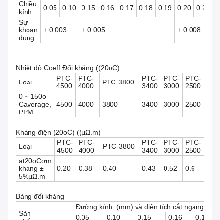
Chiều
0.05
0.10
0.15
0.16
0.17
0.18
0.19
0.20
0.21
0
kính
Sự
khoan
± 0.003
± 0.005
± 0.008
dung
Nhiệt độ.Coeff.Đối kháng ((20oC)
PTC-
PTC-
PTC-
PTC-
PTC-
Loại
PTC-3800
4500
4000
3400
3000
2500
0 ~ 150o
Caverage,
4500
4000
3800
3400
3000
2500
PPM
Kháng điện (20oC) ((μΩ.m)
PTC-
PTC-
PTC-
PTC-
PTC-
Loại
PTC-3800
4500
4000
3400
3000
2500
at20oCơm
kháng ±
0.20
0.38
0.40
0.43
0.52
0.6
5%μΩ.m
Bảng đối kháng
Đường kính. (mm) và diện tích cắt ngang (mm
Sản
0.05
0.10
0.15
0.16
0.17