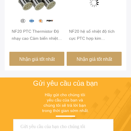
bề
NF20 PTC Thermistor Độ
NF20 hệ số nhiệt độ tích
NF
nhạy cao Cảm biến nhiệt
cực PTC hợp kim
TC
độ kháng cự ổn định cho
BalcoThermistor Điện
ph
việc giám sát quá nóng
thermostat
lạ
Nhận giá tốt nhất
Nhận giá tốt nhất
của động cơ và các thành
tạ
phần điện
đi
Gửi yêu cầu của bạn
Hãy gửi cho chúng tôi 
yêu cầu của bạn và 
chúng tôi sẽ trả lời bạn 
trong thời gian sớm nhất.