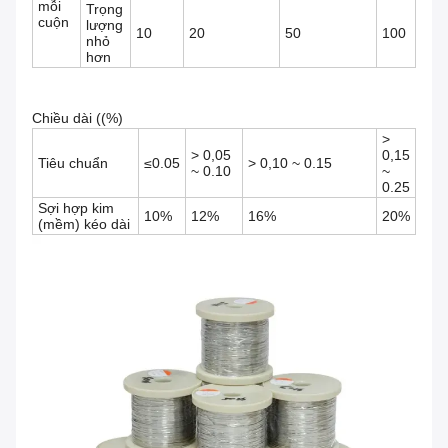
mỗi
Trọng
cuộn
lượng
10
20
50
100
nhỏ
hơn
Chiều dài ((%)
>
> 0,05
0,15
Tiêu chuẩn
≤0.05
> 0,10 ~ 0.15
~ 0.10
~
0.25
Sợi hợp kim
10%
12%
16%
20%
(mềm) kéo dài