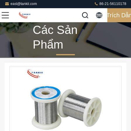
east@tankii.com
86-21-56110178
Trích Dẫ
Các Sản
Phẩm