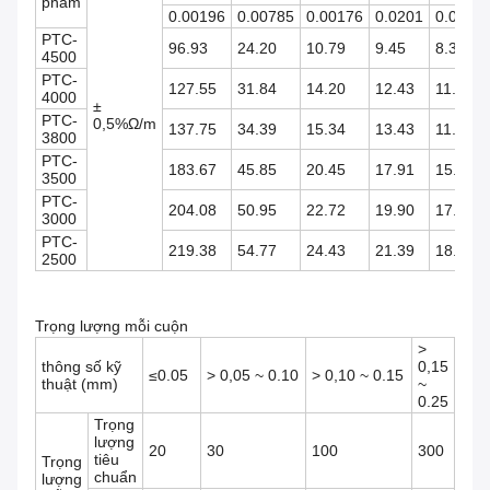
phẩm
0.00196
0.00785
0.00176
0.0201
0.0227
PTC-
96.93
24.20
10.79
9.45
8.37
4500
PTC-
127.55
31.84
14.20
12.43
11.014
4000
±
PTC-
0,5%Ω/m
137.75
34.39
15.34
13.43
11.89
3800
PTC-
183.67
45.85
20.45
17.91
15.86
3500
PTC-
204.08
50.95
22.72
19.90
17.62
3000
PTC-
219.38
54.77
24.43
21.39
18.94
2500
Trọng lượng mỗi cuộn
>
thông số kỹ
0,15
≤0.05
> 0,05 ~ 0.10
> 0,10 ~ 0.15
thuật (mm)
~
0.25
Trọng
lượng
20
30
100
300
tiêu
Trọng
chuẩn
lượng