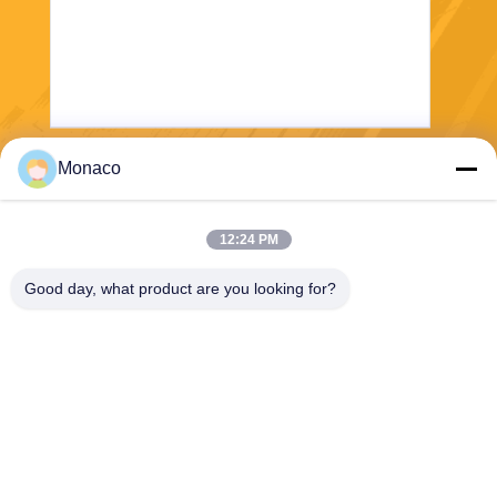
Monaco
Gửi
12:24 PM
Good day, what product are you looking for?
Shanghai Tankii Alloy Material Co.,Ltd
east@tankii.com
86-21-56110178
1900 đường Mudanjiang, qu
ận Baoshan, 201999, Thượ