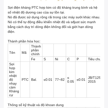
Sợi điện kháng PTC hợp kim có độ kháng trung bình và hệ
số nhiệt độ dương cao của sự tồn tại.
Nó đã được sử dụng rộng rãi trong các máy sưởi khác nhau.
Nó có thể tự động điều khiển nhiệt độ và sđjust sức mạnh
bằng cách duy trì dòng điện không đổi và giới hạn dòng
điện.
Thành phần hóa học:
Thành
phần
Tên
Mã
chính
Fe
S
Ni
C
P
Tiêu chuẩn
Sợi
hợp
kim
nhiệt
≤
JB/T12515-
độ
PTC
Bal.
≤0.01
77~82
≤0.01
0.05
2015
nhạy
cảm
Kháng
cự
Thông số kỹ thuật và độ khoan dung