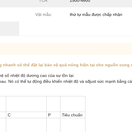
TCR:
2500-4600
Vật mẫu:
thứ tự mẫu được chấp nhận
nhanh có thể đặt lại bảo vệ quá nóng hiện tại cho nguồn cung 
ệ số nhiệt độ dương cao của sự tồn tại.
u. Nó có thể tự động điều khiển nhiệt độ và sđjust sức mạnh bằng các
C
P
Tiêu chuẩn