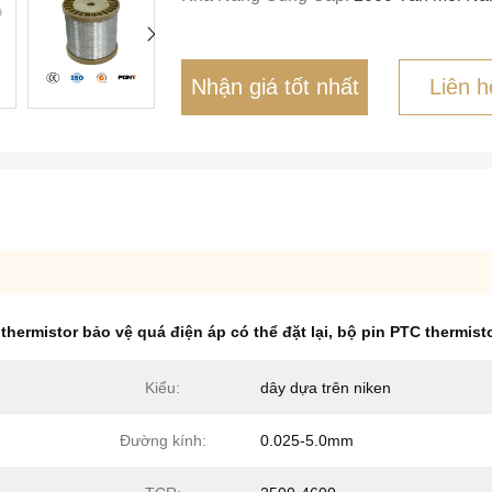
Nhận giá tốt nhất
Liên h
,
thermistor bảo vệ quá điện áp có thể đặt lại
,
bộ pin PTC thermis
Kiểu:
dây dựa trên niken
Đường kính:
0.025-5.0mm