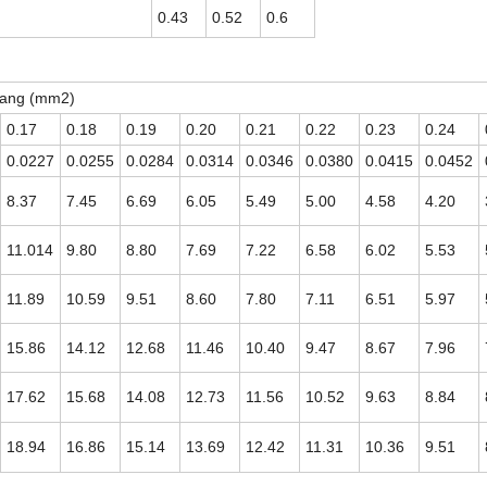
0.43
0.52
0.6
ngang (mm2)
0.17
0.18
0.19
0.20
0.21
0.22
0.23
0.24
0.0227
0.0255
0.0284
0.0314
0.0346
0.0380
0.0415
0.0452
8.37
7.45
6.69
6.05
5.49
5.00
4.58
4.20
11.014
9.80
8.80
7.69
7.22
6.58
6.02
5.53
11.89
10.59
9.51
8.60
7.80
7.11
6.51
5.97
15.86
14.12
12.68
11.46
10.40
9.47
8.67
7.96
17.62
15.68
14.08
12.73
11.56
10.52
9.63
8.84
18.94
16.86
15.14
13.69
12.42
11.31
10.36
9.51