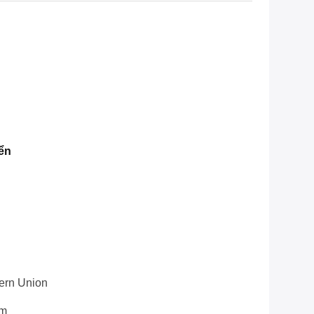
ển
tern Union
ăm