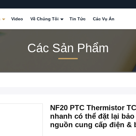
m
Video
Về Chúng Tôi
Tin Tức
Các Vụ Án
Các Sản Phẩm
NF20 PTC Thermistor TC
nhanh có thể đặt lại bảo
nguồn cung cấp điện & 