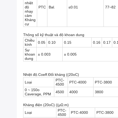
nhiệt
độ
PTC
Bal.
≤0.01
77~82
nhạy
cảm
Kháng
cự
Thông số kỹ thuật và độ khoan dung
Chiều
0.05
0.10
0.15
0.16
0.17
0.
kính
Sự
khoan
± 0.003
± 0.005
dung
Nhiệt độ.Coeff.Đối kháng ((20oC)
PTC-
Loại
PTC-4000
PTC-3800
4500
0 ~ 150o
4500
4000
3800
Caverage, PPM
Kháng điện (20oC) ((μΩ.m)
PTC-
Loại
PTC-4000
PTC-3800
4500