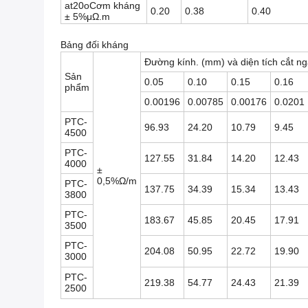
at20oCơm kháng
0.20
0.38
0.40
± 5%μΩ.m
Bảng đối kháng
Đường kính. (mm) và diện tích cắt 
Sản
0.05
0.10
0.15
0.16
phẩm
0.00196
0.00785
0.00176
0.0201
PTC-
96.93
24.20
10.79
9.45
4500
PTC-
127.55
31.84
14.20
12.43
4000
±
0,5%Ω/m
PTC-
137.75
34.39
15.34
13.43
3800
PTC-
183.67
45.85
20.45
17.91
3500
PTC-
204.08
50.95
22.72
19.90
3000
PTC-
219.38
54.77
24.43
21.39
2500