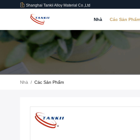
Shanghai Tankii Alloy Material Co.,Ltd
Nhà
Các Sản Phẩ
Nhà
/
Các Sản Phẩm