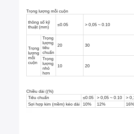
Trọng lượng mỗi cuộn
thông số kỹ
≤0.05
> 0,05 ~ 0.10
thuật (mm)
Trọng
lượng
20
30
tiêu
Trọng
chuẩn
lượng
mỗi
Trọng
cuộn
lượng
10
20
nhỏ
hơn
Chiều dài ((%)
Tiêu chuẩn
≤0.05
> 0,05 ~ 0.10
> 0,
Sợi hợp kim (mềm) kéo dài
10%
12%
16