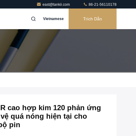
east@tankii.com
86-21-56110178
Trích Dẫn
Vietnamese
R cao hợp kim 120 phản ứng
 vệ quá nóng hiện tại cho
bộ pin