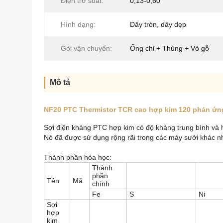
Điện trở suất:
0,13-0,60
Hình dạng:
Dây tròn, dây dẹp
Gói vận chuyển:
Ống chỉ + Thùng + Vỏ gỗ
Mô tả
NF20 PTC Thermistor TCR cao hợp kim 120 phản ứng 
Sợi điện kháng PTC hợp kim có độ kháng trung bình và h
Nó đã được sử dụng rộng rãi trong các máy sưởi khác nha
Thành phần hóa học:
Thành
phần
Tên
Mã
chính
Fe
S
Ni
Sợi
hợp
kim