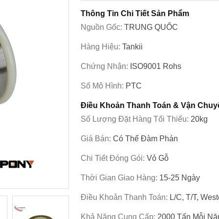
Thông Tin Chi Tiết Sản Phẩm
Nguồn Gốc:
TRUNG QUỐC
Hàng Hiệu:
Tankii
Chứng Nhận:
ISO9001 Rohs
Số Mô Hình:
PTC
Điều Khoản Thanh Toán & Vận Chuy
Số Lượng Đặt Hàng Tối Thiểu:
20kg
Giá Bán:
Có Thể Đàm Phán
Chi Tiết Đóng Gói:
Vỏ Gỗ
Thời Gian Giao Hàng:
15-25 Ngày
Điều Khoản Thanh Toán:
L/C, T/T, Wes
Khả Năng Cung Cấp:
2000 Tấn Mỗi N