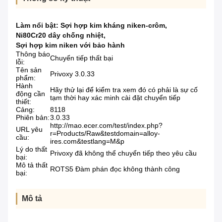
Làm nổi bật:
Sợi hợp kim kháng niken-crôm
,
Ni80Cr20 dây chống nhiệt
,
Sợi hợp kim niken với bảo hành
Thông báo
Chuyển tiếp thất bại
lỗi:
Tên sản
Privoxy 3.0.33
phẩm:
Hành
Hãy thử lại để kiểm tra xem đó có phải là sự cố
động cần
tạm thời hay xác minh cài đặt chuyển tiếp
thiết:
Cảng:
8118
Phiên bản:
3.0.33
http://mao.ecer.com/test/index.php?
URL yêu
r=Products/Raw&testdomain=alloy-
cầu:
ires.com&testlang=M&p
Lý do thất
Privoxy đã không thể chuyển tiếp theo yêu cầu
bại:
Mô tả thất
ROTS5 Đàm phán đọc không thành công
bại:
Mô tả