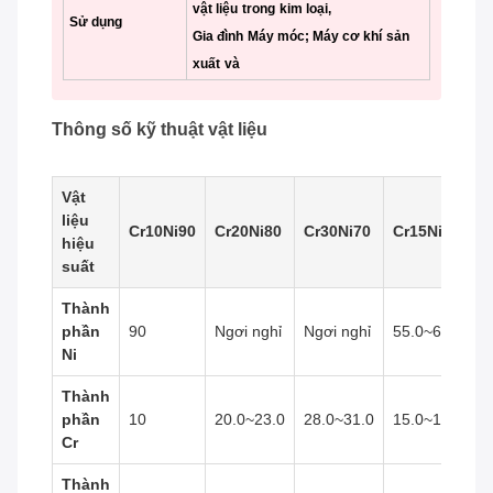
vật liệu
trong
kim loại,
Sử dụng
Gia đình
Máy móc; Máy cơ khí
sản
xuất
và
Thông số kỹ thuật vật liệu
Vật
liệu
Cr10Ni90
Cr20Ni80
Cr30Ni70
Cr15Ni60
C
hiệu
suất
Thành
phần
90
Ngơi nghỉ
Ngơi nghỉ
55.0~61.0
3
Ni
Thành
phần
10
20.0~23.0
28.0~31.0
15.0~18.0
1
Cr
Thành