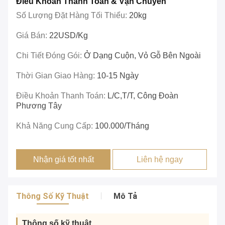
Điều Khoản Thanh Toán & Vận Chuyển
Số Lượng Đặt Hàng Tối Thiểu:
20kg
Giá Bán:
22USD/Kg
Chi Tiết Đóng Gói:
Ở Dạng Cuộn, Vỏ Gỗ Bên Ngoài
Thời Gian Giao Hàng:
10-15 Ngày
Điều Khoản Thanh Toán:
L/C,T/T, Công Đoàn
Phương Tây
Khả Năng Cung Cấp:
100.000/tháng
Nhận giá tốt nhất
Liên hệ ngay
Thông Số Kỹ Thuật
Mô Tả
Thông số kỹ thuật