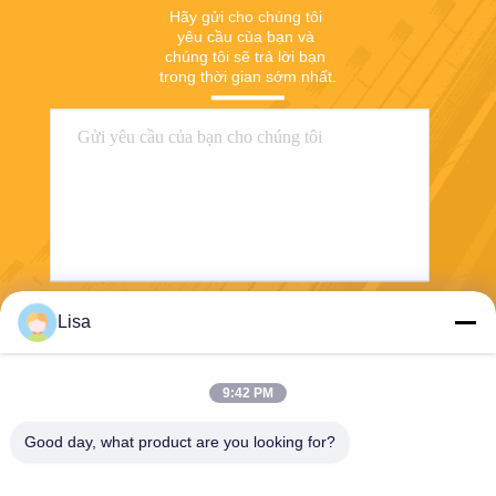
điện
Hãy gửi cho chúng tôi 
yêu cầu của bạn và 
chúng tôi sẽ trả lời bạn 
trong thời gian sớm nhất.
Lisa
Gửi
9:42 PM
Good day, what product are you looking for?