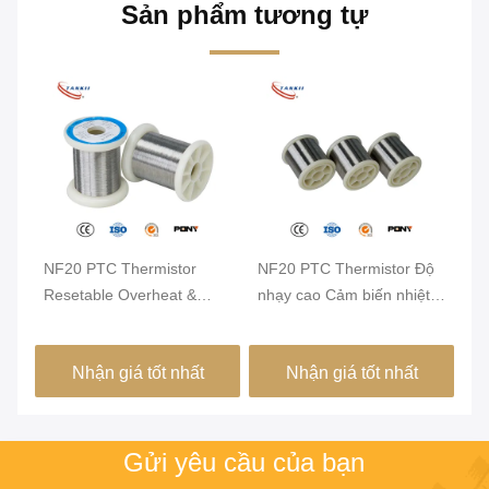
Sản phẩm tương tự
bề
NF20 PTC Thermistor
NF20 PTC Thermistor Độ
NF
Resetable Overheat &
nhạy cao Cảm biến nhiệt
cự
Overcurrent Protection
độ kháng cự ổn định cho
Ba
Resistor NF20 PTC
việc giám sát quá nóng
th
Nhận giá tốt nhất
Nhận giá tốt nhất
Thermistor Resetable
của động cơ và các thành
Overheat & Overcurrent
phần điện
Protection Resistor NF20
PTC Thermistor có thể đặt
Gửi yêu cầu của bạn
lại chống quá nóng và quá