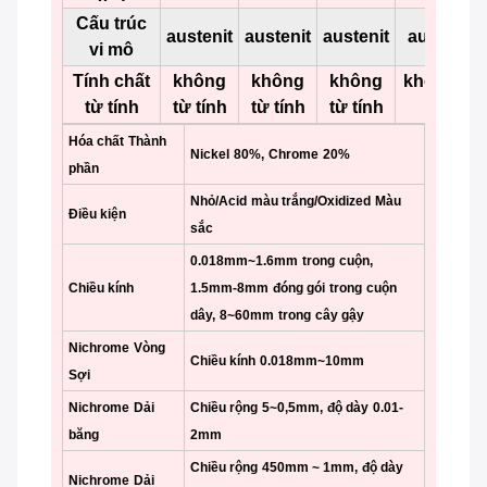
Cấu trúc
austenit
austenit
austenit
austenit
vi mô
Tính chất
không
không
không
không từ
từ tính
từ tính
từ tính
từ tính
tính
Hóa chất
Thành
Nickel
80%,
Chrome
20%
phần
Nhỏ/Acid
màu trắng/Oxidized
Màu
Điều kiện
sắc
0.018mm~1.6mm
trong
cuộn,
Chiều kính
1.5mm-8mm
đóng gói
trong
cuộn
dây,
8~60mm
trong
cây gậy
Nichrome
Vòng
Chiều kính
0.018mm~10mm
Sợi
Nichrome
Dải
Chiều rộng
5~0,5mm,
độ dày
0.01-
băng
2mm
Chiều rộng
450mm ~ 1mm,
độ dày
Nichrome
Dải