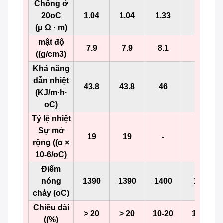
Chống ở
20oC
1.04
1.04
1.33
1.33
(μ Ω · m)
mật độ
7.9
7.9
8.1
8.1
((g/cm3)
Khả năng
dẫn nhiệt
43.8
43.8
46
46
(KJ/m·h·
oC)
Tỷ lệ nhiệt
Sự mở
19
19
-
-
rộng ((α ×
10-6/oC)
Điểm
nóng
1390
1390
1400
1400
chảy (oC)
Chiều dài
> 20
> 20
10-20
10-20
((%)