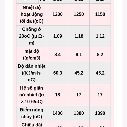
Nhiệt độ
hoạt động
1200
1250
1150
tối đa ((oC)
Chống ở
20oC ((μ Ω ·
1.09
1.18
1.12
m)
mật độ
8.4
8.1
8.2
((g/cm3)
Độ dẫn nhiệt
((KJ/m·h·
60.3
45.2
45.2
oC)
Hệ số giãn
nở nhiệt ((α
18
17
17
× 10-6/oC)
Điểm nóng
1400
1380
1390
chảy (oC)
Chiều dài