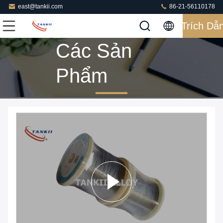
east@tankii.com
86-21-56110178
Trích Dẫ
Các Sản
Phẩm