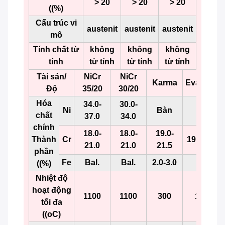
> 20
> 20
> 20
((%)
Cấu trúc vi
austenit
austenit
austenit
mô
Tính chất từ
không
không
không
tính
từ tính
từ tính
từ tính
Tài sản/
NiCr
NiCr
Karma
Evanohm
Độ
35/20
30/20
Hóa
34.0-
30.0-
Ni
Bàn
Bàn
chất
37.0
34.0
chính
18.0-
18.0-
19.0-
Thành
Cr
19.0-21.5
21.0
21.0
21.5
phần
Fe
Bal.
Bal.
2.0-3.0
-
((%)
Nhiệt độ
hoạt động
1100
1100
300
1400
tối đa
((oC)