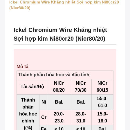
Ickel Chromium Wire Kháng nhiệt Sợi hợp kim Ni80cr20
(Nicr80/20)
Ickel Chromium Wire Kháng nhiệt
Sợi hợp kim Ni80cr20 (Nicr80/20)
Mô tả
Thành phần hóa học và đặc tính:
NiCr
NiCr
NiCr
Tài sản/Độ
80/20
70/30
60/15
55.0-
Thành
Ni
Bal.
Bal.
61.0
phần
hóa học
20.0-
28.0-
15.0-
Cr
chính
23.0
31.0
18.0
((%)
Fe
≤ 10
≤ 10
Bal.