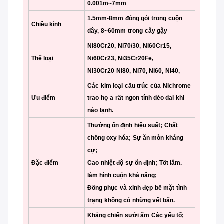
0.001m~7mm
1.5mm-8mm
đóng gói
trong
cuộn
Chiều kính
dây,
8~60mm
trong
cây gậy
Ni80Cr20,
Ni70/30,
Ni60Cr15,
Thể loại
Ni60Cr23,
Ni35Cr20Fe,
Ni30Cr20
Ni80,
Ni70, Ni60,
Ni40,
Các
kim loại
cấu trúc
của
Nichrome
Ưu điểm
trao
họ
a
rất
ngon
tính dẻo dai
khi
nào
lạnh.
Thường ổn định
hiệu suất;
Chất
chống oxy hóa;
Sự ăn mòn
kháng
cự;
Đặc điểm
Cao
nhiệt độ
sự ổn định;
Tốt lắm.
làm hình cuộn
khả năng;
Đồng phục
và
xinh đẹp
bề mặt
tình
trạng
không có
những vết bẩn.
Kháng chiến
sưởi ấm
Các yếu tố;