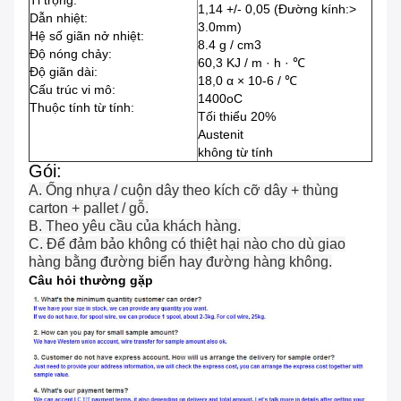
Tỉ trọng:
1,14 +/- 0,05 (Đường kính:>
Dẫn nhiệt:
3.0mm)
Hệ số giãn nở nhiệt:
8.4 g / cm3
Độ nóng chảy:
60,3 KJ / m · h · ℃
Độ giãn dài:
18,0 α × 10-6 / ℃
Cấu trúc vi mô:
1400oC
Thuộc tính từ tính:
Tối thiểu 20%
Austenit
không từ tính
Gói:
A. Ống nhựa / cuộn dây theo kích cỡ dây + thùng
carton + pallet / gỗ.
B. Theo yêu cầu của khách hàng.
C. Để đảm bảo không có thiệt hại nào cho dù giao
hàng bằng đường biển hay đường hàng không.
Câu hỏi thường gặp