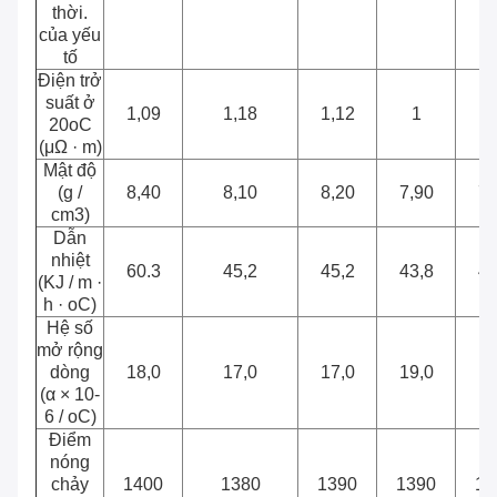
thời.
của yếu
tố
Điện trở
suất ở
1,09
1,18
1,12
1
1,
20oC
(μΩ · m)
Mật độ
(g /
8,40
8,10
8,20
7,90
7,
cm3)
Dẫn
nhiệt
60.3
45,2
45,2
43,8
43
(KJ / m ·
h · oC)
Hệ số
mở rộng
dòng
18,0
17,0
17,0
19,0
19
(α × 10-
6 / oC)
Điểm
nóng
chảy
1400
1380
1390
1390
13