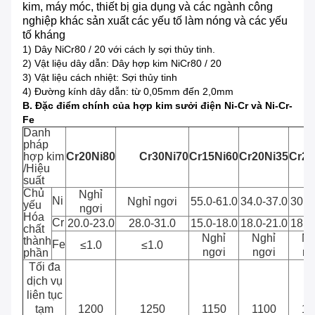
kim, máy móc, thiết bị gia dụng và các ngành công
nghiệp khác sản xuất các yếu tố làm nóng và các yếu
tố kháng
1) Dây NiCr80 / 20 với cách ly sợi thủy tinh.
2) Vật liệu dây dẫn: Dây hợp kim NiCr80 / 20
3) Vật liệu cách nhiệt: Sợi thủy tinh
4) Đường kính dây dẫn: từ 0,05mm đến 2,0mm
B. Đặc điểm chính của hợp kim sưởi điện Ni-Cr và Ni-Cr-
Fe
Danh
pháp
hợp kim
Cr20Ni80
Cr30Ni70
Cr15Ni60
Cr20Ni35
Cr20
/Hiệu
suất
Chủ
Nghỉ
Ni
Nghỉ ngơi
55.0-61.0
34.0-37.0
30.0
yếu
ngơi
Hóa
Cr
20.0-23.0
28.0-31.0
15.0-18.0
18.0-21.0
18.0
chất
Nghỉ
Nghỉ
Ng
thành
Fe
≤1.0
≤1.0
ngơi
ngơi
ng
phần
Tối đa
dịch vụ
liên tục
tạm
1200
1250
1150
1100
11