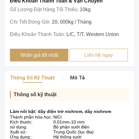
Điều Khoản Thanh Toán & Vận Chuyển
Số Lượng Đặt Hàng Tối Thiểu:
10kg
Chi Tiết Đóng Gói:
20, 000kg / Tháng
Điều Khoản Thanh Toán:
L/c, T/T, Western Union
Nhận giá tốt nhất
Liên hệ ngay
Thông Số Kỹ Thuật
Mô Tả
Thông số kỹ thuật
Làm nổi bật:
dây điện trở nichrom
,
dây nichrom
Thành phần hóa học::
NiCr
Kích thước:
0,01mm-10 mm
sử dụng:
Bộ phận sưởi điện
Xuất xứ::
Trung Quốc (lục địa)
Ứng dụng::
Hệ thống sưởi