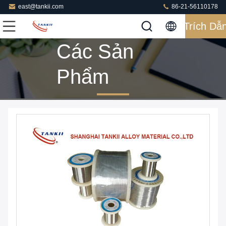
east@tankii.com
86-21-56110178
Trích Dẫ
Các Sản
Phẩm