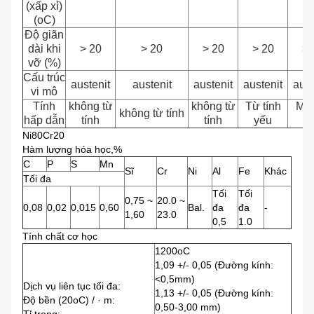
(xấp xỉ)
(oC)
Độ giãn
dài khi
> 20
> 20
> 20
> 20
> 
vỡ (%)
Cấu trúc
austenit
austenit
austenit
austenit
aust
vi mô
Tính
không từ
không từ
Từ tính
Ma
không từ tính
hấp dẫn
tính
tính
yếu
y
Ni80Cr20
Hàm lượng hóa học,%
C
P
S
Mn
Sĩ
Cr
Ni
Al
Fe
Khác
Tối đa
Tối
Tối
0,75 ~
20.0 ~
0,08
0,02
0,015
0,60
Bal.
đa
đa
-
1,60
23.0
0,5
1.0
Tính chất cơ học
1200oC
1,09 +/- 0,05 (Đường kính:
<0,5mm)
Dịch vụ liên tục tối đa:
1,13 +/- 0,05 (Đường kính:
Độ bền (20oC) / · m:
0,50-3,00 mm)