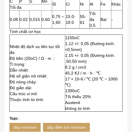
C
P
S
Mn
Sĩ
Cr
Ni
Al
Fe
Khác
Tối đa
Tối
0,75 ~
15.0-
55-
0,08
0,02
0,015
0,60
đa
Bal
-
1,60
18.0
61
0,5
Tính chất cơ học
1150oC
1,12 +/- 0,05 (Đường kính:
Nhiệt độ dịch vụ liên tục tối
<0,5mm)
đa:
1,15 +/- 0,05 (Đường kính:
Độ bền (20oC) / Ω · m ::
.50,50 mm)
Tỉ trọng:
8.2 g / cm3
Dẫn nhiệt:
45,2 KJ / m · h · ℃
Hệ số giãn nở nhiệt:
17 × 10-6 / ℃ (20 ℃ ~ 1000
Độ nóng chảy:
℃)
Độ giãn dài:
1390oC
Cấu trúc vi mô:
Tối thiểu 20%
Thuộc tính từ tính:
Austenit
không từ tính
Tags:
dây nichrom
dây điện trở nichrom