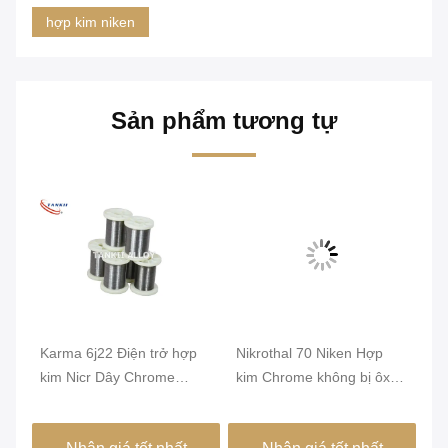
hợp kim niken
Sản phẩm tương tự
Karma 6j22 Điện trở hợp
Nikrothal 70 Niken Hợp
Đi
a
kim Nicr Dây Chrome
kim Chrome không bị ôxy
ủ 
Chrome
hóa từ tính được ủ
1