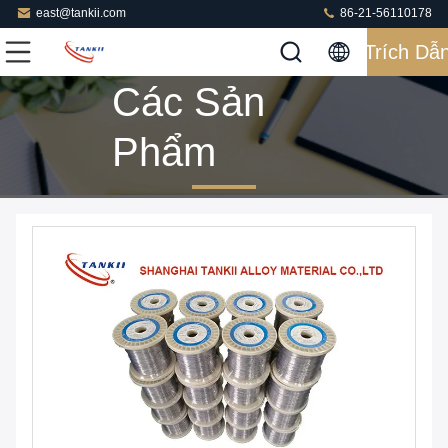
east@tankii.com
86-21-56110178
Trích Dẫ
Các Sản
Phẩm