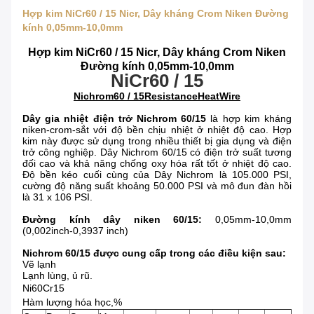
Hợp kim NiCr60 / 15 Nicr, Dây kháng Crom Niken Đường
kính 0,05mm-10,0mm
Hợp kim NiCr60 / 15 Nicr, Dây kháng Crom Niken
Đường kính 0,05mm-10,0mm
NiCr60 / 15
Nichrom60 / 15ResistanceHeatWire
Dây gia nhiệt điện trở Nichrom 60/15
là hợp kim kháng
niken-crom-sắt với độ bền chịu nhiệt ở nhiệt độ cao. Hợp
kim này được sử dụng trong nhiều thiết bị gia dụng và điện
trở công nghiệp. Dây Nichrom 60/15 có điện trở suất tương
đối cao và khả năng chống oxy hóa rất tốt ở nhiệt độ cao.
Độ bền kéo cuối cùng của Dây Nichrom là 105.000 PSI,
cường độ năng suất khoảng 50.000 PSI và mô đun đàn hồi
là 31 x 106 PSI.
Đường kính dây niken 60/15:
0,05mm-10,0mm
(0,002inch-0,3937 inch)
Nichrom 60/15 được cung cấp trong các điều kiện sau:
Vẽ lạnh
Lạnh lùng, ủ rũ.
Ni60Cr15
Hàm lượng hóa học,%