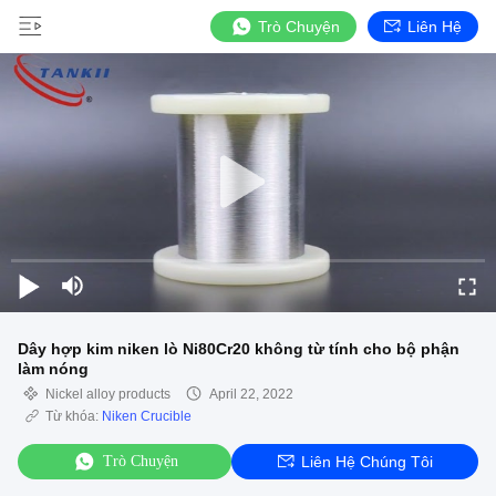
Trò Chuyện
Liên Hệ
Dây hợp kim niken lò Ni80Cr20 không từ tính cho bộ phận
làm nóng
Nickel alloy products
April 22, 2022
Từ khóa:
Niken Crucible
Trò Chuyện
Liên Hệ Chúng Tôi