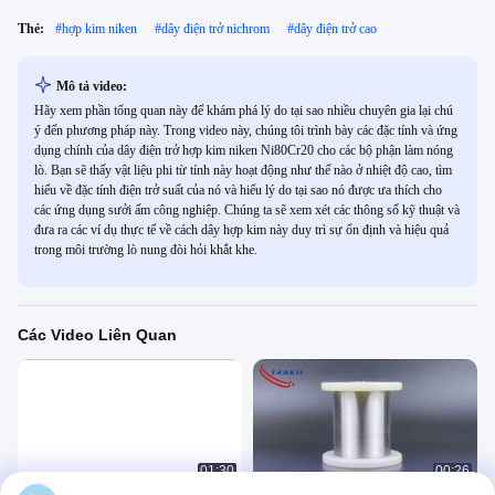
Thẻ:
#
hợp kim niken
#
dây điện trở nichrom
#
dây điện trở cao
Mô tả video:
Hãy xem phần tổng quan này để khám phá lý do tại sao nhiều chuyên gia lại chú
ý đến phương pháp này. Trong video này, chúng tôi trình bày các đặc tính và ứng
dụng chính của dây điện trở hợp kim niken Ni80Cr20 cho các bộ phận làm nóng
lò. Bạn sẽ thấy vật liệu phi từ tính này hoạt động như thế nào ở nhiệt độ cao, tìm
hiểu về đặc tính điện trở suất của nó và hiểu lý do tại sao nó được ưa thích cho
các ứng dụng sưởi ấm công nghiệp. Chúng ta sẽ xem xét các thông số kỹ thuật và
đưa ra các ví dụ thực tế về cách dây hợp kim này duy trì sự ổn định và hiệu quả
trong môi trường lò nung đòi hỏi khắt khe.
Các Video Liên Quan
01:30
00:26