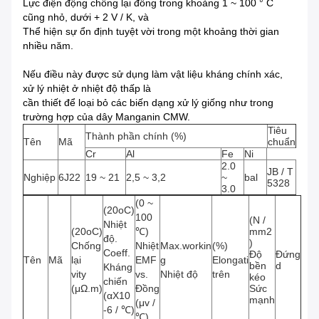
Lực điện động chống lại đồng trong khoảng 1 ~ 100
°
C
cũng nhỏ, dưới + 2
V / K, và
Thể hiện sự ổn định tuyệt vời trong một khoảng thời gian
nhiều năm.
Nếu điều này được sử dụng làm vật liệu kháng chính xác,
xử lý nhiệt ở nhiệt độ thấp là
cần thiết để loại bỏ các biến dạng xử lý giống như trong
trường hợp của dây Manganin CMW.
Tiêu
Thành phần chính (%)
Tên
Mã
chuẩn
Cr
Al
Fe
Ni
2.0
JB / T
Nghiệp
6J22
19 ~ 21
2,5 ~ 3,2
~
bal
5328
3.0
(0 ~
(20oC)
100
(N /
Nhiệt
(20oC)
℃)
mm2
độ.
)
Chống
Nhiệt
Max.workin
(%)
Coeff.
Độ
Đứng
Tên
Mã
lại
EMF
g
Elongati
bền
d
Kháng
vity
vs.
Nhiệt độ
trên
kéo
chiến
(μΩ.m)
Đồng
Sức
(αX10
mạnh
(μv /
-6 / ℃)
℃)