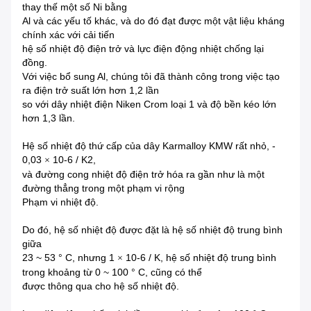
thay thế một số Ni bằng
Al và các yếu tố khác, và do đó đạt được một vật liệu kháng
chính xác với cải tiến
hệ số nhiệt độ điện trở và lực điện động nhiệt chống lại
đồng.
Với việc bổ sung Al, chúng tôi đã thành công trong việc tạo
ra điện trở suất lớn hơn 1,2 lần
so với dây nhiệt điện Niken Crom loại 1 và độ bền kéo lớn
hơn 1,3 lần.
Hệ số nhiệt độ thứ cấp
của dây Karmalloy KMW rất nhỏ, -
0,03
10-6 / K2,
×
và đường cong nhiệt độ điện trở hóa ra gần như là một
đường thẳng trong một phạm vi rộng
Phạm vi nhiệt độ.
Do đó, hệ số nhiệt độ được đặt là hệ số nhiệt độ trung bình
giữa
23 ~ 53
°
C, nhưng 1
10-6 / K, hệ số nhiệt độ trung bình
×
trong khoảng từ 0 ~ 100
°
C, cũng có thể
được thông qua cho hệ số nhiệt độ.