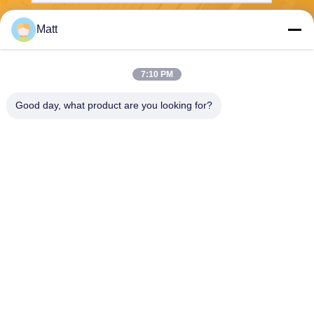
Matt
Gửi
7:10 PM
Good day, what product are you looking for?
Shanghai Tankii Alloy Material Co.,Ltd
east@tankii.com
86-21-56110178
1900 đường Mudanjiang, qu
ận Baoshan, 201999, Thượ
ng Hải, Trung Quốc
Trung Quốc chất lượng tốt Dây hợp kim đồng Niken Nhà cung cấp. Bản