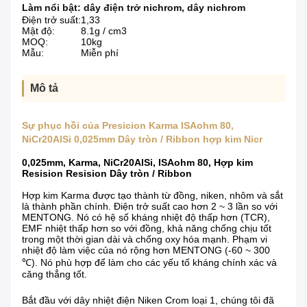
Làm nổi bật:
dây điện trở nichrom
,
dây nichrom
Điện trở suất:
1,33
Mật độ:
8.1g / cm3
MOQ:
10kg
Mẫu:
Miễn phí
Mô tả
Sự phục hồi của Presicion Karma ISAohm 80,
NiCr20AlSi 0,025mm Dây tròn / Ribbon hợp kim Nicr
0,025mm, Karma, NiCr20AlSi, ISAohm 80, Hợp kim
Resision Resision Dây tròn / Ribbon
Hợp kim Karma được tạo thành từ đồng, niken, nhôm và sắt
là thành phần chính.
Điện trở suất cao hơn 2 ~ 3 lần so với
MENTONG.
Nó có hệ số kháng nhiệt độ thấp hơn (TCR),
EMF nhiệt thấp hơn so với đồng, khả năng chống chịu tốt
trong một thời gian dài và chống oxy hóa mạnh.
Phạm vi
nhiệt độ làm việc của nó rộng hơn MENTONG (-60 ~ 300
℃).
Nó phù hợp để làm cho các yếu tố kháng chính xác và
căng thẳng tốt.
Bắt đầu với dây nhiệt điện Niken Crom loại 1, chúng tôi đã