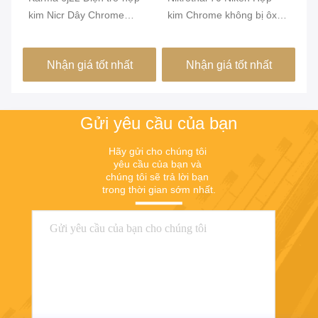
a
kim Nicr Dây Chrome
kim Chrome không bị ôxy
ủ 
Chrome
hóa từ tính được ủ
1
Nhận giá tốt nhất
Nhận giá tốt nhất
Gửi yêu cầu của bạn
Hãy gửi cho chúng tôi 
yêu cầu của bạn và 
chúng tôi sẽ trả lời bạn 
trong thời gian sớm nhất.