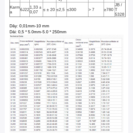
JB /
Karm
1,33 ±
6J22
≤ ± 20
≤2,5
≤300
> 7
≥780
T
a
0,07
5328
Dây: 0,01mm-10 mm
Dải: 0,5 * 5.0mm-5.0 * 250mm