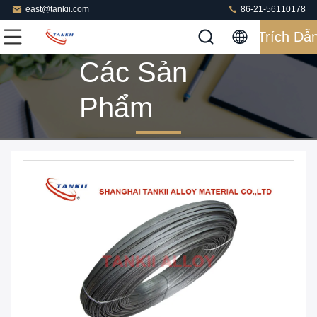
east@tankii.com
86-21-56110178
Trích Dẫ
Các Sản
Phẩm