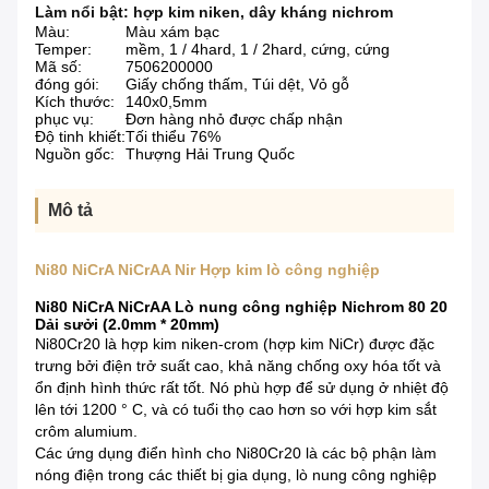
Làm nổi bật:
hợp kim niken
,
dây kháng nichrom
Màu:
Màu xám bạc
Temper:
mềm, 1 / 4hard, 1 / 2hard, cứng, cứng
Mã số:
7506200000
đóng gói:
Giấy chống thấm, Túi dệt, Vỏ gỗ
Kích thước:
140x0,5mm
phục vụ:
Đơn hàng nhỏ được chấp nhận
Độ tinh khiết:
Tối thiểu 76%
Nguồn gốc:
Thượng Hải Trung Quốc
Mô tả
Ni80 NiCrA NiCrAA Nir Hợp kim lò công nghiệp
Ni80 NiCrA NiCrAA Lò nung công nghiệp Nichrom 80 20
Dải sưởi (2.0mm * 20mm)
Ni80Cr20 là hợp kim niken-crom (hợp kim NiCr) được đặc
trưng bởi điện trở suất cao, khả năng chống oxy hóa tốt và
ổn định hình thức rất tốt.
Nó phù hợp để sử dụng ở nhiệt độ
lên tới 1200 ° C, và có tuổi thọ cao hơn so với hợp kim sắt
crôm alumium.
Các ứng dụng điển hình cho Ni80Cr20 là các bộ phận làm
nóng điện trong các thiết bị gia dụng, lò nung công nghiệp