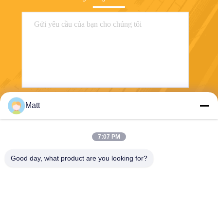
Matt
Gửi
7:07 PM
Good day, what product are you looking for?
Shanghai Tankii Alloy Material Co.,Ltd
east@tankii.com
86-21-56110178