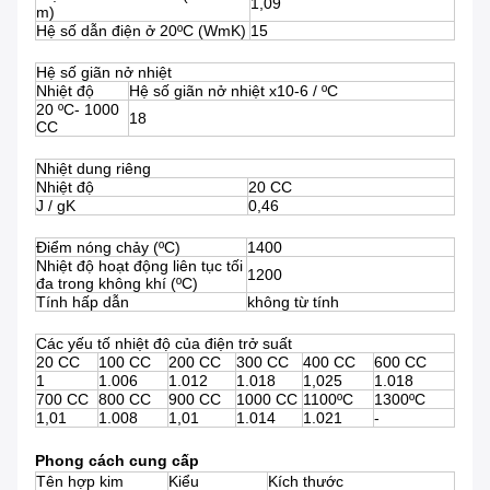
1,09
m)
Hệ số dẫn điện ở 20ºC (WmK)
15
Hệ số giãn nở nhiệt
Nhiệt độ
Hệ số giãn nở nhiệt x10-6 / ºC
20 ºC- 1000
18
CC
Nhiệt dung riêng
Nhiệt độ
20 CC
J / gK
0,46
Điểm nóng chảy (ºC)
1400
Nhiệt độ hoạt động liên tục tối
1200
đa trong không khí (ºC)
Tính hấp dẫn
không từ tính
Các yếu tố nhiệt độ của điện trở suất
20 CC
100 CC
200 CC
300 CC
400 CC
600 CC
1
1.006
1.012
1.018
1,025
1.018
700 CC
800 CC
900 CC
1000 CC
1100ºC
1300ºC
1,01
1.008
1,01
1.014
1.021
-
Phong cách cung cấp
Tên hợp kim
Kiểu
Kích thước