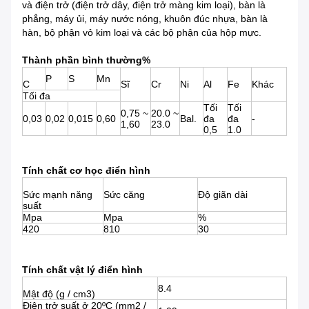
và điện trở (điện trở dây, điện trở màng kim loại), bàn là
phẳng, máy ủi, máy nước nóng, khuôn đúc nhựa, bàn là
hàn, bộ phận vỏ kim loại và các bộ phận của hộp mực.
Thành phần bình thường%
P
S
Mn
C
Sĩ
Cr
Ni
Al
Fe
Khác
Tối đa
Tối
Tối
0,75 ~
20.0 ~
0,03
0,02
0,015
0,60
Bal.
đa
đa
-
1,60
23.0
0,5
1.0
Tính chất cơ học điển hình
Sức mạnh năng
Sức căng
Độ giãn dài
suất
Mpa
Mpa
%
420
810
30
Tính chất vật lý điển hình
8.4
Mật độ (g / cm3)
Điện trở suất ở 20ºC (mm2 /