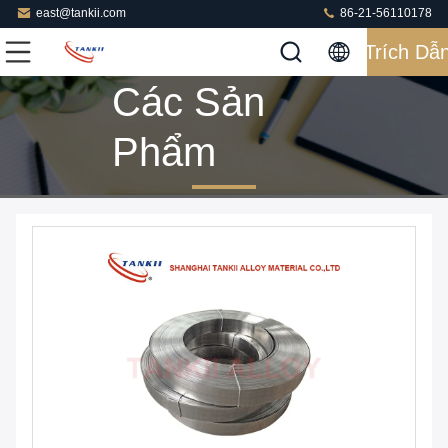
east@tankii.com
86-21-56110178
Trích Dẫ
Các Sản
Phẩm