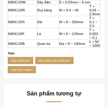
Ni80Cr20W
Dây điện
D = 0,03mm ~ 8 mm
T =
Ni80Cr20R
Ruy băng
W = 0,4 ~ 40
0,03 ~
2,9mm
T =
Ni80Cr20S
Dải
W = 8 ~ 250mm
0,1 ~
3.0
T =
Ni80Cr20F
Lá
W = 6 ~ 120mm
0,003
~ 0,1
L = 50
Ni80Cr20B
Quán ba
Dia = 8 ~ 100mm
~ 1000
Tags:
dây nichrom
dây điện trở nichrom
hợp kim niken
Sản phẩm tương tự