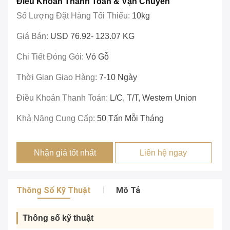
Điều Khoản Thanh Toán & Vận Chuyển
Số Lượng Đặt Hàng Tối Thiểu:
10kg
Giá Bán:
USD 76.92- 123.07 KG
Chi Tiết Đóng Gói:
Vỏ Gỗ
Thời Gian Giao Hàng:
7-10 Ngày
Điều Khoản Thanh Toán:
L/c, T/T, Western Union
Khả Năng Cung Cấp:
50 Tấn Mỗi Tháng
Nhận giá tốt nhất
Liên hệ ngay
Thông Số Kỹ Thuật
Mô Tả
Thông số kỹ thuật