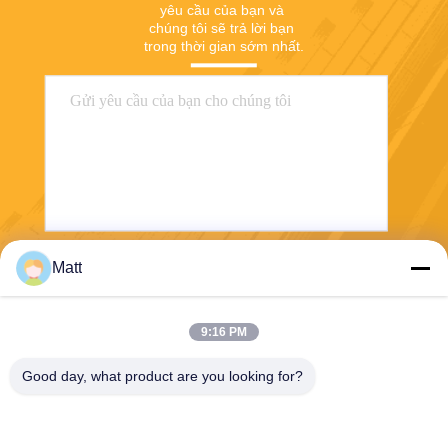
yêu cầu của bạn và 
chúng tôi sẽ trả lời bạn 
trong thời gian sớm nhất.
Matt
Gửi
9:16 PM
Good day, what product are you looking for?
Shanghai Tankii Alloy Material Co.,Ltd