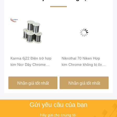
Karma 6j22 Điện trở hợp
Nikrothal 70 Niken Hợp
Đi
a
kim Nicr Dây Chrome
kim Chrome không bị ôxy
ủ 
Chrome
hóa từ tính được ủ
1
Nhận giá tốt nhất
Nhận giá tốt nhất
Gửi yêu cầu của bạn
Hãy gửi cho chúng tôi 