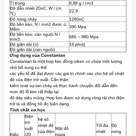
Tỉ trọng
8,88 g / cm3
Độ dẫn nhiệt 20oC, W / (m.
22,9
℃)
Độ nóng chảy
1280oC
Độ bền kéo, N / mm2 được ủ,
390 Mpa
Mềm
Độ bền kéo, cán nguội N /
685 ~ 980 Mpa
mm3
Độ giãn dài (ủ)
15 phút)
Độ giãn dài (cán nguội)
Ứng dụng của
Constantan
Constantan là một hợp kim đồng-niken có chứa một lượng
nhỏ bổ sung cụ thể
các yếu tố để đạt được các giá trị chính xác cho hệ số nhiệt
độ của điện trở suất. Cẩn thận
kiểm soát sự tan chảy và thực hành chuyển đổi dẫn đến
mức độ lỗ kim rất thấp tại
độ dày siêu mỏng. Hợp kim được sử dụng rộng rãi cho điện
trở lá và đồng hồ đo biến dạng.
Tính chất cơ học
Điện
hệ số
trở
nhiệt độ
Tối đa
Độ
suất
Mật độ
của điện
nhiệt
nóng
Kiểu
(20
ngứa