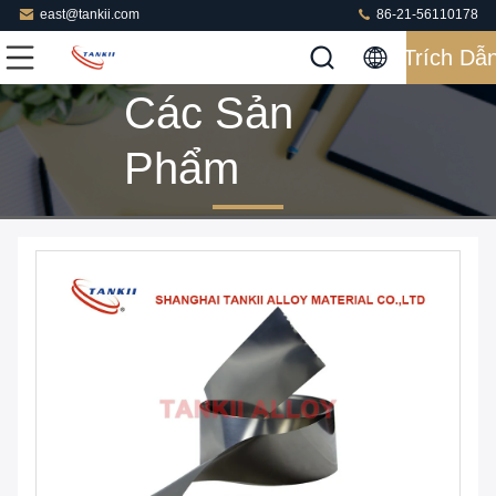
east@tankii.com
86-21-56110178
Trích Dẫ
Các Sản
Phẩm