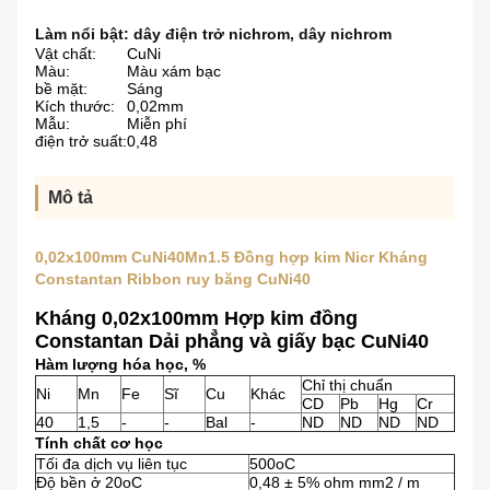
Làm nổi bật:
dây điện trở nichrom
,
dây nichrom
Vật chất:
CuNi
Màu:
Màu xám bạc
bề mặt:
Sáng
Kích thước:
0,02mm
Mẫu:
Miễn phí
điện trở suất:
0,48
Mô tả
0,02x100mm CuNi40Mn1.5 Đồng hợp kim Nicr Kháng
Constantan Ribbon ruy băng CuNi40
Kháng 0,02x100mm Hợp kim đồng
Constantan Dải phẳng và giấy bạc CuNi40
Hàm lượng hóa học,
%
Chỉ thị chuẩn
Ni
Mn
Fe
Sĩ
Cu
Khác
CD
Pb
Hg
Cr
40
1,5
-
-
Bal
-
ND
ND
ND
ND
Tính chất cơ học
Tối đa dịch vụ liên tục
500oC
Độ bền ở 20oC
0,48 ± 5% ohm mm2 / m