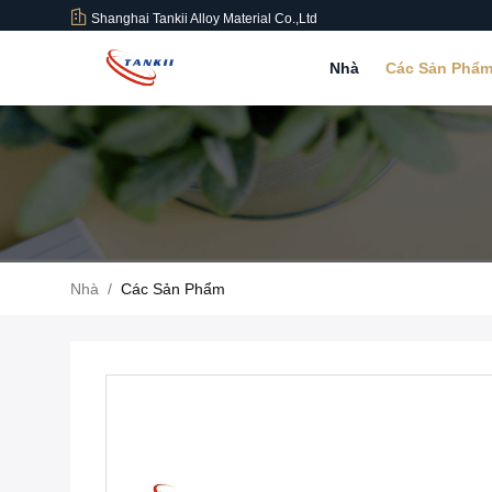
Shanghai Tankii Alloy Material Co.,Ltd
Nhà
Các Sản Phẩ
Nhà
/
Các Sản Phẩm