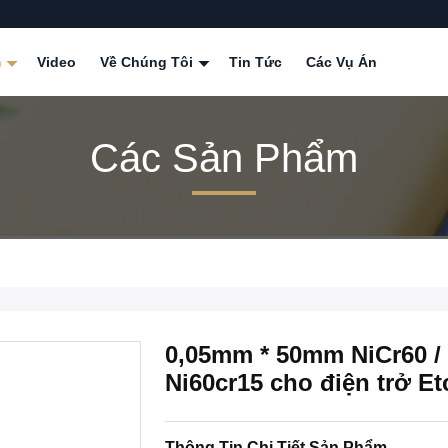
m
Video
Về Chúng Tôi
Tin Tức
Các Vụ Án
Các Sản Phẩm
0,05mm * 50mm NiCr60 /
Ni60cr15 cho điện trở Et
Thông Tin Chi Tiết Sản Phẩm