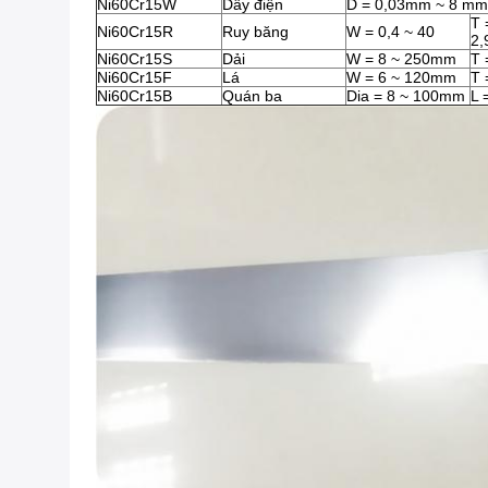
Ni60Cr15W
Dây điện
D = 0,03mm ~ 8 mm
T 
Ni60Cr15R
Ruy băng
W = 0,4 ~ 40
2
Ni60Cr15S
Dải
W = 8 ~ 250mm
T 
Ni60Cr15F
Lá
W = 6 ~ 120mm
T 
Ni60Cr15B
Quán ba
Dia = 8 ~ 100mm
L 