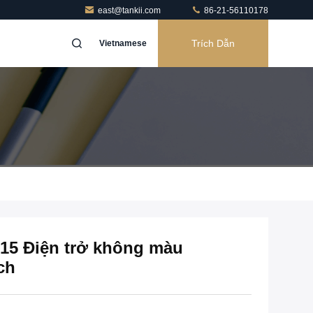
east@tankii.com
86-21-56110178
Trích Dẫn
Vietnamese
 15 Điện trở không màu
ch