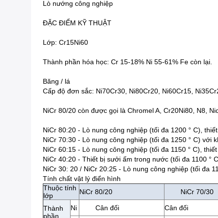
Lò nướng công nghiệp
ĐẶC ĐIỂM KỸ THUẬT
Lớp: Cr15Ni60
Thành phần hóa học: Cr 15-18% Ni 55-61% Fe còn lại.
Băng / lá
Cấp độ đơn sắc: Ni70Cr30, Ni80Cr20, Ni60Cr15, Ni35Cr
NiCr 80/20 còn được gọi là Chromel A, Cr20Ni80, N8, Ni
NiCr 80:20 - Lò nung công nghiệp (tối đa 1200 ° C), thiết
NiCr 70:30 - Lò nung công nghiệp (tối đa 1250 ° C) với k
NiCr 60:15 - Lò nung công nghiệp (tối đa 1150 ° C), thiết
NiCr 40:20 - Thiết bị sưởi ấm trong nước (tối đa 1100 ° 
NiCr 30: 20 / NiCr 20:25 - Lò nung công nghiệp (tối đa 1
Tính chất vật lý điển hình
Thuộc tính
NiCr 80/20
NiCr 70/30
lớp
Ni
Cân đối
Cân đối
Thành
phần