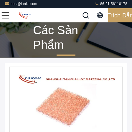
east@tankii.com
86-21-56110178
Trích Dẫ
Các Sản
Phẩm