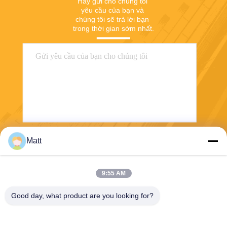
Hãy gửi cho chúng tôi 
yêu cầu của bạn và 
chúng tôi sẽ trả lời bạn 
trong thời gian sớm nhất.
Matt
Gửi
9:55 AM
Good day, what product are you looking for?
Shanghai Tankii Alloy Material Co.,Ltd