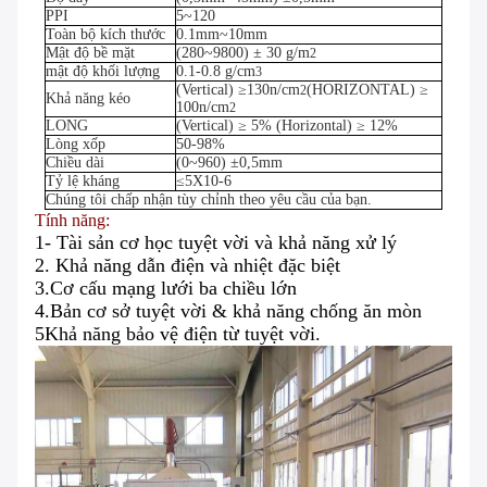
PPI
5~120
Toàn bộ kích thước
0.1mm~10mm
Mật độ bề mặt
(280~9800) ± 30 g/m
2
mật độ khối lượng
0.1-0.8 g/cm
3
(Vertical) ≥130n/cm
(HORIZONTAL) ≥
2
Khả năng kéo
100n/cm
2
LONG
(Vertical) ≥ 5% (Horizontal) ≥ 12%
Lòng xốp
50-98%
Chiều dài
(0~960) ±0,5mm
Tỷ lệ kháng
≤5X10-6
Chúng tôi chấp nhận tùy chỉnh theo yêu cầu của bạn.
Tính năng:
1- Tài sản cơ học tuyệt vời và khả năng xử lý
2. Khả năng dẫn điện và nhiệt đặc biệt
3.Cơ cấu mạng lưới ba chiều lớn
4.Bản cơ sở tuyệt vời & khả năng chống ăn mòn
5Khả năng bảo vệ điện từ tuyệt vời.