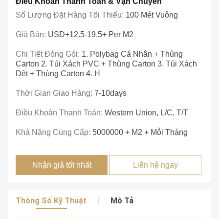
Điều Khoản Thanh Toán & Vận Chuyển
Số Lượng Đặt Hàng Tối Thiểu:
100 Mét Vuông
Giá Bán:
USD+12.5-19.5+ Per M2
Chi Tiết Đóng Gói:
1. Polybag Cá Nhân + Thùng
Carton 2. Túi Xách PVC + Thùng Carton 3. Túi Xách
Dệt + Thùng Carton 4. H
Thời Gian Giao Hàng:
7-10days
Điều Khoản Thanh Toán:
Western Union, L/c, T/T
Khả Năng Cung Cấp:
5000000 + M2 + Mỗi Tháng
Nhận giá tốt nhất
Liên hệ ngay
Thông Số Kỹ Thuật
Mô Tả