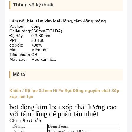
Thông số kỹ thuật
Làm nổi bật:
tấm kim loại đồng
,
tấm đồng mỏng
Vật liệu:
đồng
Chiều rộng:
960mm(TỐI ĐA)
Độ dày:
0,3-80mm
PPI:
50-130
độ xốp:
>98%
Mẫu:
Miễn phí
Tiêu chuẩn:
GB
Màu sắc:
Màu xám bạc
Mô tả
Khiên / Bộ lọc 0,3mm Ni Fe Bọt Đồng nguyên chất Xốp
xốp liên tục
bọt đồng kim loại xốp chất lượng cao
với tấm đồng để phân tán nhiệt
Chi tiết cơ bản:
Đề mục
Đồng
F
oam
Độ dày
(0,3mm~45mm) ±0,5mm