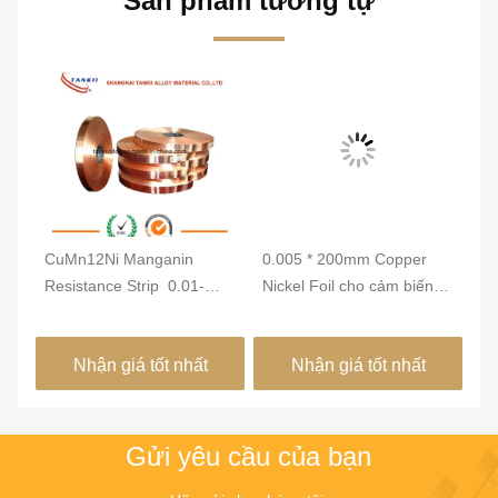
Sản phẩm tương tự
c
CuMn12Ni Manganin
0.005 * 200mm Copper
C1
độ
Resistance Strip ️ 0.01-
Nickel Foil cho cảm biến
hợ
7mm Độ dày nhựa hợp
áp suất
0
 đo
kim với hệ số nhiệt độ thấp
Nhận giá tốt nhất
Nhận giá tốt nhất
cho Ammeter Shunt
Gửi yêu cầu của bạn