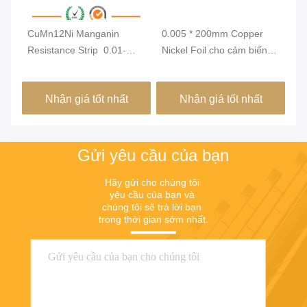
c
CuMn12Ni Manganin
0.005 * 200mm Copper
C1
độ
Resistance Strip ️ 0.01-
Nickel Foil cho cảm biến
hợ
7mm Độ dày nhựa hợp
áp suất
0
 đo
kim với hệ số nhiệt độ thấp
Nhận giá tốt nhất
Nhận giá tốt nhất
cho Ammeter Shunt
Gửi yêu cầu của bạn
Hãy gửi cho chúng tôi 
yêu cầu của bạn và 
chúng tôi sẽ trả lời bạn 
trong thời gian sớm nhất.