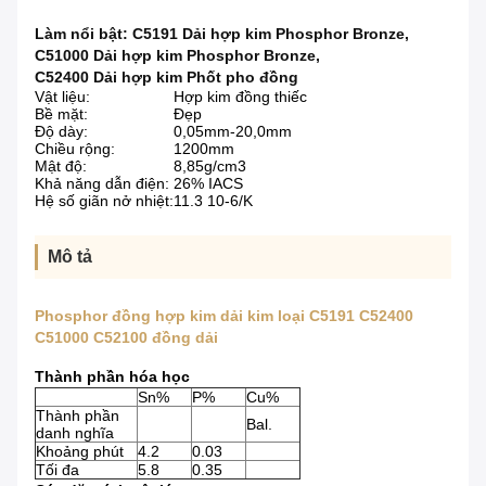
Làm nổi bật:
C5191 Dải hợp kim Phosphor Bronze
,
C51000 Dải hợp kim Phosphor Bronze
,
C52400 Dải hợp kim Phốt pho đồng
Vật liệu:
Hợp kim đồng thiếc
Bề mặt:
Đẹp
Độ dày:
0,05mm-20,0mm
Chiều rộng:
1200mm
Mật độ:
8,85g/cm3
Khả năng dẫn điện:
26% IACS
Hệ số giãn nở nhiệt:
11.3 10-6/K
Mô tả
Phosphor đồng hợp kim dải kim loại C5191 C52400
C51000 C52100 đồng dải
Thành phần hóa học
Sn%
P%
Cu%
Thành phần
Bal.
danh nghĩa
Khoảng phút
4.2
0.03
Tối đa
5.8
0.35