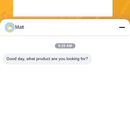
Matt
Gửi
6:26 AM
Good day, what product are you looking for?
Shanghai Tankii Alloy Material Co.,Ltd
east@tankii.com
86-21-56110178
1900 đường Mudanjiang, qu
ận Baoshan, 201999, Thượ
ng Hải, Trung Quốc