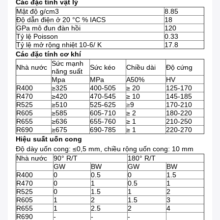
Các đặc tính vật lý
Mật độ g/cm3
8.85
Độ dẫn điện ở 20 °C % IACS
18
GPa mô đun đàn hồi
120
Tỷ lệ Poisson
0.33
Tỷ lệ mở rộng nhiệt 10-6/ K
17.8
Các đặc tính cơ khí
Sức mạnh
Nhà nước
Sức kéo
Chiều dài
Độ cứng
năng suất
Mpa
MPa
A50%
HV
R400
≥325
400-505
≥ 20
125-170
R470
≥420
470-545
≥ 10
145-185
R525
≥510
525-625
≥
9
170-210
R605
≥585
605-710
≥ 2
180-220
R655
≥636
655-760
≥ 1
210-250
R690
≥675
690-785
≥ 1
220-270
Hiệu suất uốn cong
Độ dày uốn cong: ≤0,5 mm, chiều rộng uốn cong: 10 mm
Nhà nước
90° R/T
180° R/T
GW
BW
GW
BW
R400
0
0.5
0
1.5
R470
0
1
0.5
1
R525
0
1.5
1
2
R605
1
2
1.5
3
R655
1
2.5
2
4
R690
-
-
-