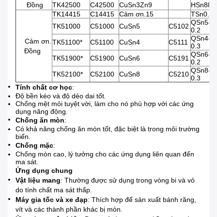
Đồng
TK42500
C42500
CuSn3Zn9
HSn88-
TK14415
C14415
Cảm ơn.15
TSn0.12
QSn5-
TK51000
C51000
CuSn5
C5102
0.2
QSn4-
Cảm ơn.
TK51100*
C51100
CuSn4
C5111
0.3
Đồng
QSn6-
TK51900*
C51900
CuSn6
C5191
0.2
QSn8-
TK52100*
C52100
CuSn8
C5210
0.3
Tính chất cơ học
:
Độ bền kéo và độ dẻo dai tốt.
Chống mệt mỏi tuyệt vời, làm cho nó phù hợp với các ứng
dụng năng động.
Chống ăn mòn
:
Có khả năng chống ăn mòn tốt, đặc biệt là trong môi trường
biển.
Chống mặc
:
Chống mòn cao, lý tưởng cho các ứng dụng liên quan đến
ma sát.
Ứng dụng chung
Vật liệu mang
: Thường được sử dụng trong vòng bi và vỏ
do tính chất ma sát thấp.
Máy gia tốc và xe đạp
: Thích hợp để sản xuất bánh răng,
vít và các thành phần khác bị mòn.