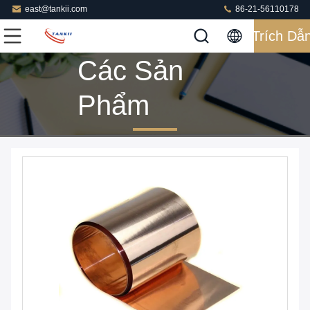
east@tankii.com
86-21-56110178
Trích Dẫ
Các Sản
Phẩm