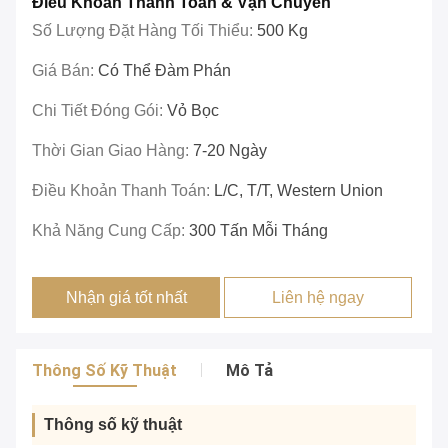
Điều Khoản Thanh Toán & Vận Chuyển
Số Lượng Đặt Hàng Tối Thiểu:
500 Kg
Giá Bán:
Có Thể Đàm Phán
Chi Tiết Đóng Gói:
Vỏ Bọc
Thời Gian Giao Hàng:
7-20 Ngày
Điều Khoản Thanh Toán:
L/C, T/T, Western Union
Khả Năng Cung Cấp:
300 Tấn Mỗi Tháng
Nhận giá tốt nhất
Liên hệ ngay
Thông Số Kỹ Thuật
Mô Tả
Thông số kỹ thuật