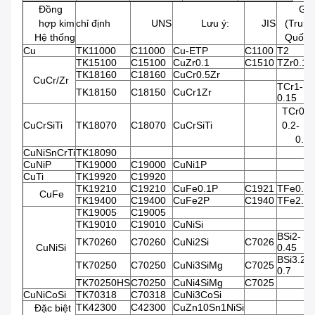
Đồng
GB
hợp kim
chỉ định
UNS
Lưu ý:
JIS
(Trung
Hệ thống
Quốc)
Cu
TK11000
C11000
Cu-ETP
C1100
T2
TK15100
C15100
CuZr0.1
C1510
TZr0.1
TK18160
C18160
CuCr0.5Zr
CuCr/Zr
TCr1-
TK18150
C18150
CuCr1Zr
0.15
TCr0.3
CuCrSiTi
TK18070
C18070
CuCrSiTi
0.2-
0.0
CuNiSnCrTi
TK18090
CuNiP
TK19000
C19000
CuNi1P
CuTi
TK19920
C19920
TK19210
C19210
CuFe0.1P
C1921
TFe0.1
CuFe
TK19400
C19400
CuFe2P
C1940
TFe2.5
TK19005
C19005
TK19010
C19010
CuNiSi
BSi2-
TK70260
C70260
CuNi2Si
C7026
CuNiSi
0.45
BSi3.2-
TK70250
C70250
CuNi3SiMg
C7025
0.7
TK70250HS
C70250
CuNi4SiMg
C7025
CuNiCoSi
TK70318
C70318
CuNi3CoSi
TK42300
C42300
CuZn10Sn1NiSi
Đặc biệt