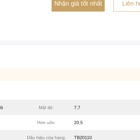
Nhận giá tốt nhất
Liên h
độ
Mật độ:
7,7
Hơn uốn:
20,5
Dấu hiệu cửa hàng:
TB20110