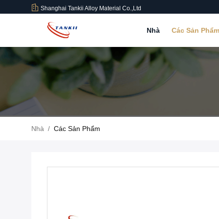
Shanghai Tankii Alloy Material Co.,Ltd
Nhà
Các Sản Phẩ
Nhà
/
Các Sản Phẩm