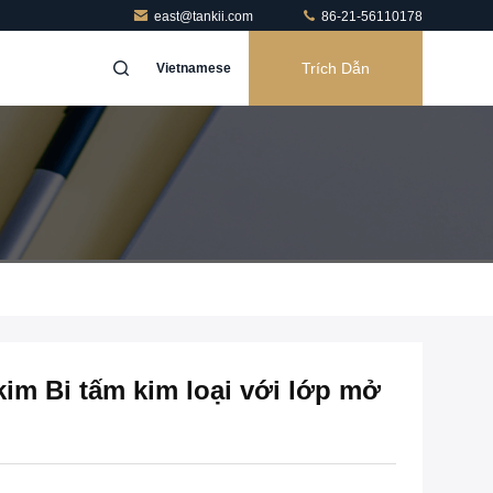
east@tankii.com
86-21-56110178
Trích Dẫn
Vietnamese
kim Bi tấm kim loại với lớp mở