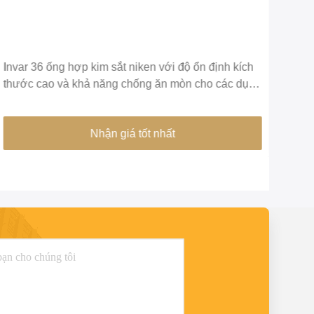
Invar 36 ống hợp kim sắt niken với độ ổn định kích
FeNi
thước cao và khả năng chống ăn mòn cho các dụng
OD 
cụ chính xác
cụ c
Nhận giá tốt nhất