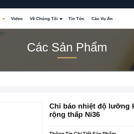
m
Video
Về Chúng Tôi
Tin Tức
Các Vụ Án
Các Sản Phẩm
Chỉ báo nhiệt độ lưỡng 
rộng thấp Ni36
Thông Tin Chi Tiết Sản Phẩm