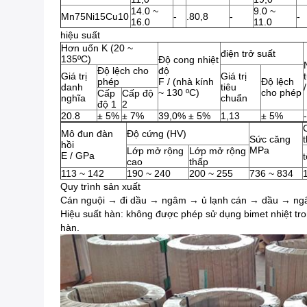
14.0 ~
9.0 ~
Mn75Ni15Cu10
-
.80,8
-
-
16.0
11.0
hiệu suất
Hơn uốn K (20 ~
điện trở suất
135ºC)
Độ cong nhiệt
Độ lệch cho
độ
Giá trị
Giá trị
phép
F / (nhà kính
Độ lệch
danh
tiêu
~ 130 ºC)
cho phép
Cấp
Cấp độ
nghĩa
chuẩn
độ 1
2
20.8
± 5%
± 7%
39,0% ± 5%
1,13
± 5%
Mô đun đàn
Độ cứng (HV)
Sức căng
hồi
MPa
Lớp mở rộng
Lớp mở rộng
E / GPa
t
cao
thấp
113 ~ 142
190 ~ 240
200 ~ 255
736 ~ 834
Quy trình sản xuất
Cán nguội → đi dầu → ngâm → ủ lạnh cán → dầu → ngâm 
Hiệu suất hàn: không được phép sử dụng bimet nhiệt tro
hàn.