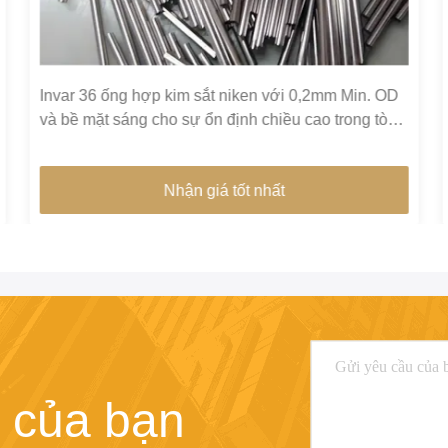
Invar 36 ống hợp kim sắt niken với 0,2mm Min. OD
và bề mặt sáng cho sự ổn định chiều cao trong tòa
nhà xanh
Nhận giá tốt nhất
 của bạn