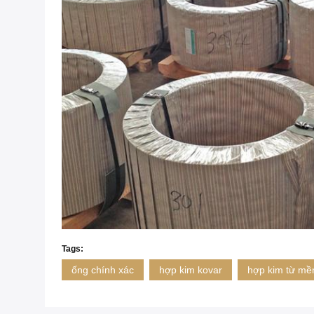
Tags:
ống chính xác
hợp kim kovar
hợp kim từ m