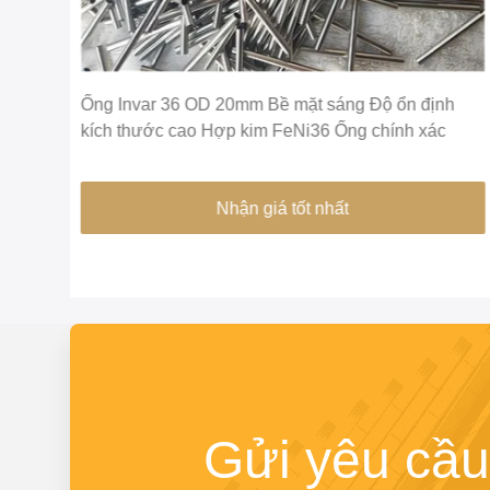
m
Ống Invar 36 OD 20mm Bề mặt sáng Độ ổn định
kích thước cao Hợp kim FeNi36 Ống chính xác
Nhận giá tốt nhất
Gửi yêu cầu