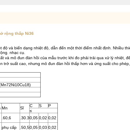
mở rộng thấp Ni36
ệt độ và biến dạng nhiệt độ, dẫn đến một thời điểm nhất định. Nhiều t
động. nhạc cụ.
uất và mô đun đàn hồi của mẫu trước khi đo phải trải qua xử lý nhiệt, để
iện trở suất cao, nhưng mô đun đàn hồi thấp hơn và ứng suất cho phép
(Mn72Ni10Cu18)
C
S
P
n
Mn
Sĩ
≤
.60,6
.30.3
0,05
0,02
0,02
phụ cấp
.50,5
0,05
0,03
0,02