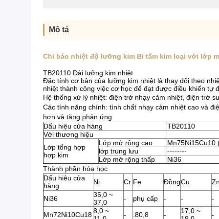
Mô tả
Chỉ báo nhiệt độ lưỡng kim Bi tấm kim loại với lớp 
TB20110 Dải lưỡng kim nhiệt
Đặc tính cơ bản của lưỡng kim nhiệt là thay đổi theo nhi
nhiệt thành công việc cơ học để đạt được điều khiển tự 
Hệ thống xử lý nhiệt: điện trở nhạy cảm nhiệt, điện trở s
Các tính năng chính: tính chất nhạy cảm nhiệt cao và đ
hơn và tăng phản ứng
Dấu hiệu cửa hàng
TB20110
Với thương hiệu
Lớp mở rộng cao
Mn75Ni15Cu10 
Lớp tổng hợp
lớp trung lưu
--------
hợp kim
Lớp mở rộng thấp
Ni36
Thành phần hóa học
Dấu hiệu cửa
Ni
Cr
Fe
Đồng
Cu
Z
hàng
35,0 ~
Ni36
-
phụ cấp
-
-
-
37,0
8,0 ~
17,0 ~
Mn72Ni10Cu18
-
.80,8
-
-
11,0
19,0