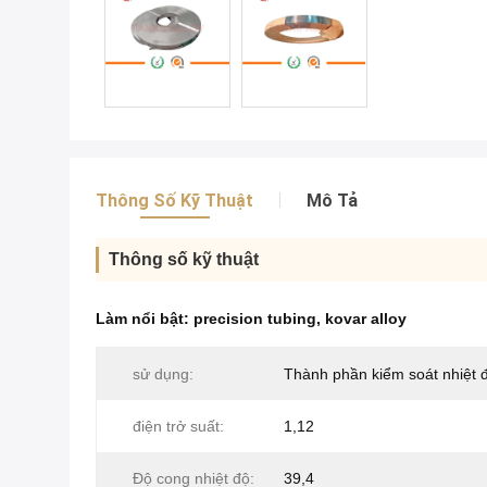
Thông Số Kỹ Thuật
Mô Tả
Thông số kỹ thuật
Làm nổi bật:
precision tubing
,
kovar alloy
sử dụng:
Thành phần kiểm soát nhiệt 
điện trở suất:
1,12
Độ cong nhiệt độ:
39,4