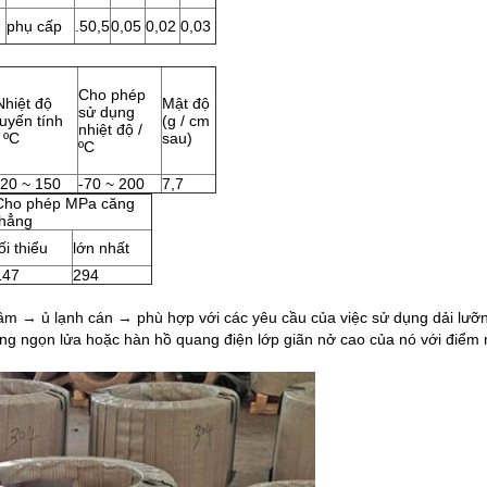
phụ cấp
.50,5
0,05
0,02
0,03
Cho phép
Nhiệt độ
Mật độ
sử dụng
tuyến tính
(g / cm
nhiệt độ /
/ ºC
sau)
ºC
-20 ~ 150
-70 ~ 200
7,7
Cho phép MPa căng
thẳng
ối thiểu
lớn nhất
147
294
→ ủ lạnh cán → phù hợp với các yêu cầu của việc sử dụng dải lưỡn
ng ngọn lửa hoặc hàn hồ quang điện lớp giãn nở cao của nó với điểm n