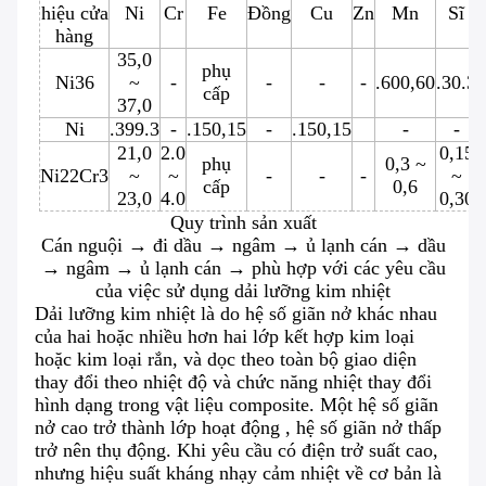
hiệu cửa
Ni
Cr
Fe
Đồng
Cu
Zn
Mn
Sĩ
hàng
35,0
phụ
Ni36
~
-
-
-
-
.600,60
.30.3
cấp
37,0
Ni
.399.3
-
.150,15
-
.150,15
-
-
21,0
2.0
0,15
phụ
0,3 ~
Ni22Cr3
~
~
-
-
-
~
cấp
0,6
23,0
4.0
0,30
Quy trình sản xuất
Cán nguội → đi dầu → ngâm → ủ lạnh cán → dầu
→ ngâm → ủ lạnh cán → phù hợp với các yêu cầu
của việc sử dụng dải lưỡng kim nhiệt
Dải lưỡng kim nhiệt là do hệ số giãn nở khác nhau
của hai hoặc nhiều hơn hai lớp kết hợp kim loại
hoặc kim loại rắn, và dọc theo toàn bộ giao diện
thay đổi theo nhiệt độ và chức năng nhiệt thay đổi
hình dạng trong vật liệu composite. Một hệ số giãn
nở cao trở thành lớp hoạt động , hệ số giãn nở thấp
trở nên thụ động. Khi yêu cầu có điện trở suất cao,
nhưng hiệu suất kháng nhạy cảm nhiệt về cơ bản là