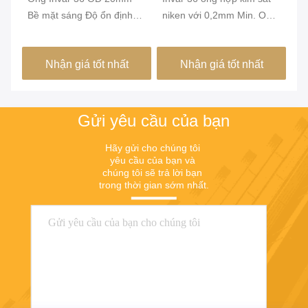
mm
Bề mặt sáng Độ ổn định
niken với 0,2mm Min. OD
ni
kích thước cao Hợp kim
và bề mặt sáng cho sự ổn
th
FeNi36 Ống chính xác
định chiều cao trong tòa
ch
Nhận giá tốt nhất
Nhận giá tốt nhất
nhà xanh
dụ
Gửi yêu cầu của bạn
Hãy gửi cho chúng tôi 
yêu cầu của bạn và 
chúng tôi sẽ trả lời bạn 
trong thời gian sớm nhất.