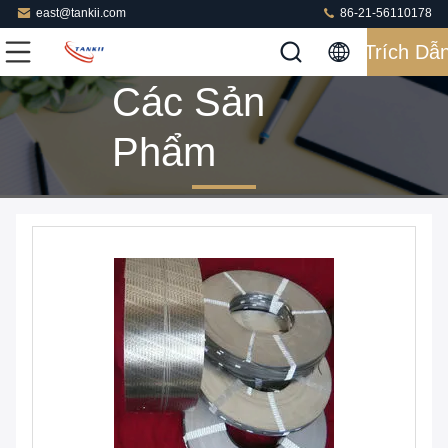
east@tankii.com
86-21-56110178
Trích Dẫ
Các Sản
Phẩm