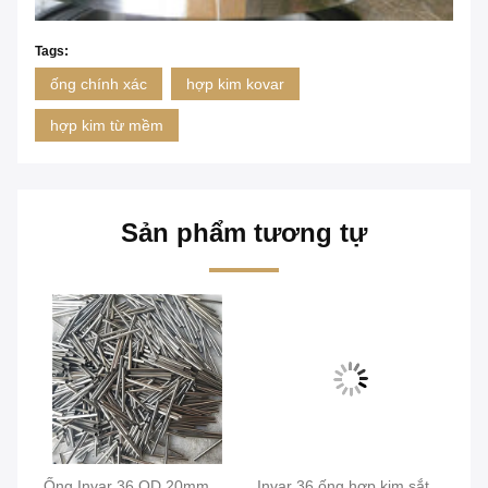
Tags:
ống chính xác
hợp kim kovar
hợp kim từ mềm
Sản phẩm tương tự
Ống Invar 36 OD 20mm
Invar 36 ống hợp kim sắt
In