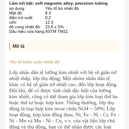
Làm nổi bật:
soft magnetic alloy
,
precision tubing
sử dụng:
Yếu tố bù nhiệt độ
Mật độ:
8.3
điện trở suất:
0,2
uốn:
12.3
độ cong nhiệt độ:
23,6 ± 5%
Dấu hiệu cửa hàng:
ASTM TM11
Mô tả
Yếu tố kiểm soát nhiệt độ
Lớp nhân dân tệ lưỡng kim nhiệt với hệ số giãn nở
nhiệt thấp, lớp thụ động; Một nhóm nhân dân tệ
khác có hệ số giãn nở nhiệt cao, đến lớp hoạt động.
Đôi khi, để có được tính chất đặc biệt của lưỡng
kim nhiệt, cũng có thể tham gia lớp kim loại thứ ba
hoặc thứ tư hoặc hợp kim. Thông thường, lớp thụ
động là loại hợp kim invar chứa Ni34 ~ 50%; Lớp
hoạt động, hợp kim đồng thau, Ni, Fe - Ni - Cr, Fe -
Ni - Mn và Mn - Ni - Cu, v.v. của vật liệu lớp chủ
động và thụ động, bạn có thể nhận được các loại