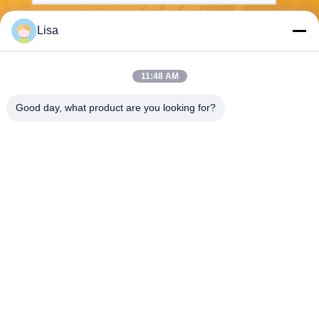
Lisa
Gửi
11:48 AM
Good day, what product are you looking for?
Shanghai Tankii Alloy Material Co.,Ltd
east@tankii.com
86-21-56110178
1900 đường Mudanjiang, qu
ận Baoshan, 201999, Thượ
ng Hải, Trung Quốc
Trung Quốc chất lượng tốt Dây hợp kim đồng Niken Nhà cung cấp. Bản