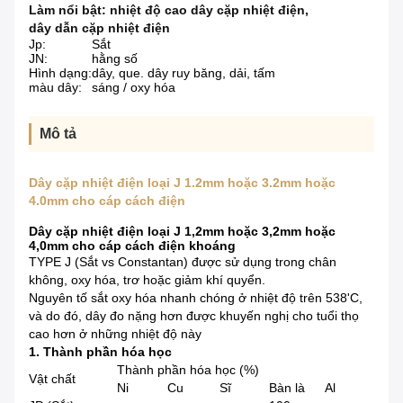
Làm nổi bật:
nhiệt độ cao dây cặp nhiệt điện
,
dây dẫn cặp nhiệt điện
Jp:
Sắt
JN:
hằng số
Hình dạng:
dây, que. dây ruy băng, dải, tấm
màu dây:
sáng / oxy hóa
Mô tả
Dây cặp nhiệt điện loại J 1.2mm hoặc 3.2mm hoặc
4.0mm cho cáp cách điện
Dây cặp nhiệt điện loại J 1,2mm hoặc 3,2mm hoặc
4,0mm cho cáp cách điện khoáng
TYPE J (Sắt vs Constantan) được sử dụng trong chân
không, oxy hóa, trơ hoặc giảm khí quyển.
Nguyên tố sắt oxy hóa nhanh chóng ở nhiệt độ trên 538'C,
và do đó, dây đo nặng hơn được khuyến nghị cho tuổi thọ
cao hơn ở những nhiệt độ này
1. Thành phần hóa học
Thành phần hóa học (%)
Vật chất
Ni
Cu
Sĩ
Bàn là
Al