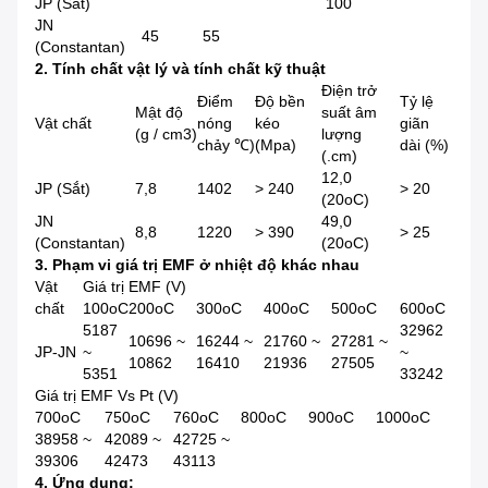
JP (Sắt)
100
JN
45
55
(Constantan)
2. Tính chất vật lý và tính chất kỹ thuật
Điện trở
Điểm
Độ bền
Tỷ lệ
Mật độ
suất âm
Vật chất
nóng
kéo
giãn
(g / cm3)
lượng
chảy ℃)
(Mpa)
dài (%)
(.cm)
12,0
JP (Sắt)
7,8
1402
> 240
> 20
(20oC)
JN
49,0
8,8
1220
> 390
> 25
(Constantan)
(20oC)
3. Phạm vi giá trị EMF ở nhiệt độ khác nhau
Vật
Giá trị EMF (V)
chất
100oC
200oC
300oC
400oC
500oC
600oC
5187
32962
10696 ~
16244 ~
21760 ~
27281 ~
JP-JN
~
~
10862
16410
21936
27505
5351
33242
Giá trị EMF Vs Pt (V)
700oC
750oC
760oC
800oC
900oC
1000oC
38958 ~
42089 ~
42725 ~
39306
42473
43113
4. Ứng dụng: