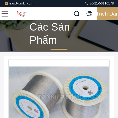
east@tankii.com
86-21-56110178
Trích Dẫ
Các Sản
Phẩm