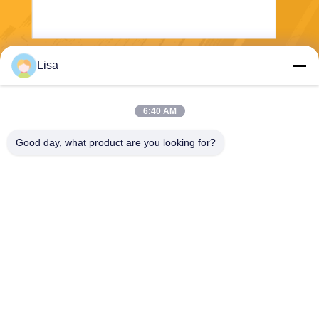
Lisa
Gửi
6:40 AM
Good day, what product are you looking for?
Shanghai Tankii Alloy Material Co.,Ltd
east@tankii.com
86-21-56110178
1900 đường Mudanjiang, qu
ận Baoshan, 201999, Thượ
ng Hải, Trung Quốc