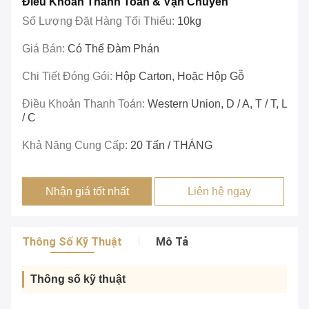
Điều Khoản Thanh Toán & Vận Chuyển
Số Lượng Đặt Hàng Tối Thiểu:
10kg
Giá Bán:
Có Thể Đàm Phán
Chi Tiết Đóng Gói:
Hộp Carton, Hoặc Hộp Gỗ
Điều Khoản Thanh Toán:
Western Union, D / A, T / T, L
/ C
Khả Năng Cung Cấp:
20 Tấn / THÁNG
Nhận giá tốt nhất
Liên hệ ngay
Thông Số Kỹ Thuật
Mô Tả
Thông số kỹ thuật