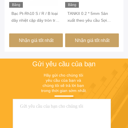
Băng
Băng
Bă
hình
hình
hì
Bạc Pt-Rh10 S / R / B loại
TANKII 0.2 * 5mm Sản
TA
n
dây nhiệt cặp dây tròn trần
xuất theo yêu cầu Sợi
nh
cho 1600 độ đo nhiệt độ
phẳng loại K Sợi dây băng
* 
nhiệt cặp được sử dụng
ch
Nhận giá tốt nhất
Nhận giá tốt nhất
cho phụ kiện cảm biến
Gửi yêu cầu của bạn
Hãy gửi cho chúng tôi 
yêu cầu của bạn và 
chúng tôi sẽ trả lời bạn 
trong thời gian sớm nhất.