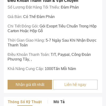
Điều Khoản Thanh Toán & Vận Chuyển
Số Lượng Đặt Hàng Tối Thiểu:
Đàm Phán
Giá Bán:
Có Thể Đàm Phán
Chi Tiết Đóng Gói:
Gói Exoprt Tiêu Chuẩn Trong Hộp
Carton Hoặc Hộp Gỗ
Thời Gian Giao Hàng:
5-7 Ngày Sau Khi Nhận Được
Thanh Toán
Điều Khoản Thanh Toán:
T/T, Paypal, Công Đoàn
Phương Tây, ,
Khả Năng Cung Cấp:
1000Tấn Mỗi Năm
Nhận giá tốt nhất
Liên hệ ngay
Thông Số Kỹ Thuật
Mô Tả