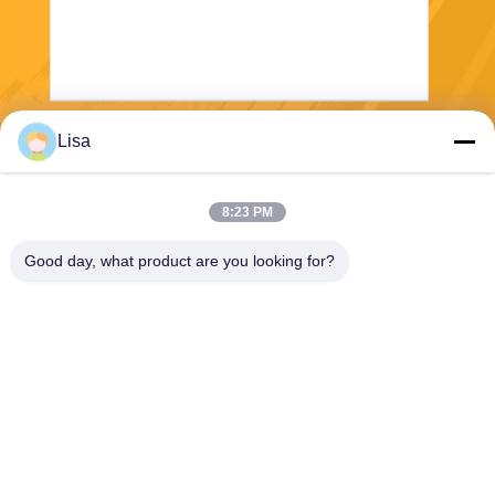
Lisa
Gửi
8:23 PM
Good day, what product are you looking for?
Shanghai Tankii Alloy Material Co.,Ltd
east@tankii.com
86-21-56110178
1900 đường Mudanjiang, qu
ận Baoshan, 201999, Thượ
ng Hải, Trung Quốc