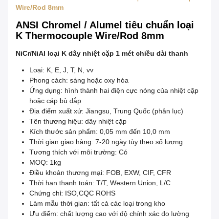
Wire/Rod 8mm
ANSI Chromel / Alumel tiêu chuẩn loại
K Thermocouple Wire/Rod 8mm
NiCr/NiAl loại K dây nhiệt cặp 1 mét chiều dài thanh
Loại: K, E, J, T, N, vv
Phong cách: sáng hoặc oxy hóa
Ứng dụng: hình thành hai điện cực nóng của nhiệt cặp
hoặc cáp bù đắp
Địa điểm xuất xứ: Jiangsu, Trung Quốc (phân lục)
Tên thương hiệu: dây nhiệt cặp
Kích thước sản phẩm: 0,05 mm đến 10,0 mm
Thời gian giao hàng: 7-20 ngày tùy theo số lượng
Tương thích với môi trường: Có
MOQ: 1kg
Điều khoản thương mại: FOB, EXW, CIF, CFR
Thời hạn thanh toán: T/T, Western Union, L/C
Chứng chỉ: ISO,CQC ROHS
Làm mẫu thời gian: tất cả các loại trong kho
Ưu điểm: chất lượng cao với độ chính xác đo lường