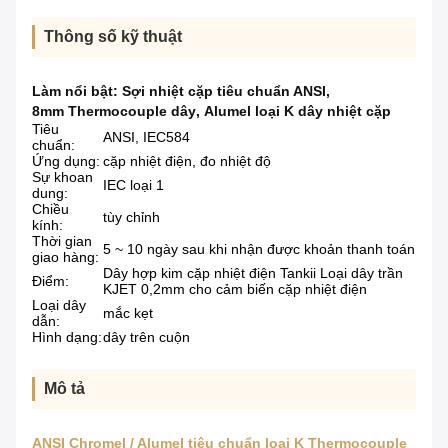
Thông số kỹ thuật
Làm nổi bật:
Sợi nhiệt cặp tiêu chuẩn ANSI
,
8mm Thermocouple dây
,
Alumel loại K dây nhiệt cặp
Tiêu
ANSI, IEC584
chuẩn:
Ứng dụng:
cặp nhiệt điện, đo nhiệt độ
Sự khoan
IEC loại 1
dung:
Chiều
tùy chỉnh
kính:
Thời gian
5 ~ 10 ngày sau khi nhận được khoản thanh toán
giao hàng:
Dây hợp kim cặp nhiệt điện Tankii Loại dây trần
Điểm:
KJET 0,2mm cho cảm biến cặp nhiệt điện
Loại dây
mắc kẹt
dẫn:
Hình dạng:
dây trên cuộn
Mô tả
ANSI Chromel / Alumel tiêu chuẩn loại K Thermocouple