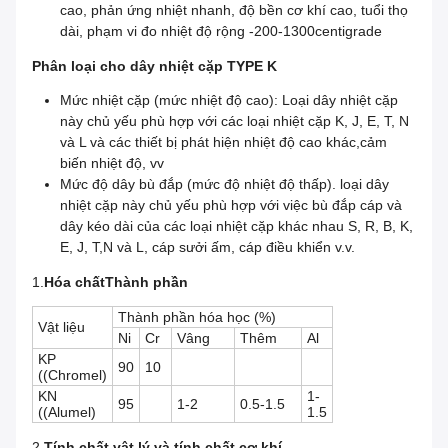
cao, phản ứng nhiệt nhanh, độ bền cơ khí cao, tuổi thọ
dài, phạm vi đo nhiệt độ rộng -200-1300centigrade
Phân loại cho dây nhiệt cặp TYPE K
Mức nhiệt cặp (mức nhiệt độ cao): Loại dây nhiệt cặp
này chủ yếu phù hợp với các loại nhiệt cặp K, J, E, T, N
và L và các thiết bị phát hiện nhiệt độ cao khác,cảm
biến nhiệt độ, vv
Mức độ dây bù đắp (mức độ nhiệt độ thấp). loại dây
nhiệt cặp này chủ yếu phù hợp với việc bù đắp cáp và
dây kéo dài của các loại nhiệt cặp khác nhau S, R, B, K,
E, J, T,N và L, cáp sưởi ấm, cáp điều khiển v.v.
1.
Hóa chất
Thành phần
Thành phần hóa học (%)
Vật liệu
Ni
Cr
Vâng
Thêm
Al
KP
90
10
((Chromel)
KN
1-
95
1-2
0.5-1.5
((Alumel)
1.5
2.
Tính chất vật lý và tính chất cơ khí