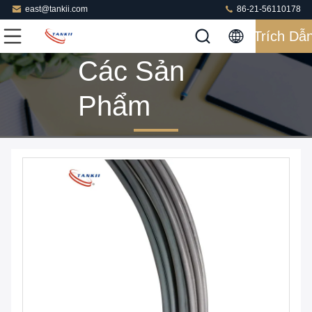
east@tankii.com
86-21-56110178
Trích Dẫ
Các Sản
Phẩm