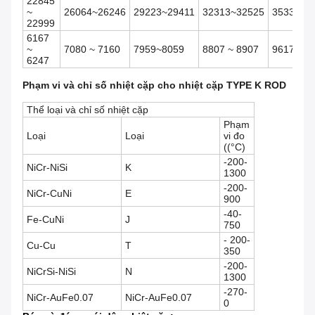
22845
~
26064~26246
29223~29411
32313~32525
35336~3
22999
6167
~
7080 ~ 7160
7959~8059
8807 ~ 8907
9617~97
6247
Phạm vi và chỉ số nhiệt cặp cho nhiệt cặp TYPE K ROD
Thể loại và chỉ số nhiệt cặp
Phạm
Loại
Loại
vi đo
((°C)
-200-
NiCr-NiSi
K
1300
-200-
NiCr-CuNi
E
900
-40-
Fe-CuNi
J
750
- 200-
Cu-Cu
T
350
-200-
NiCrSi-NiSi
N
1300
-270-
NiCr-AuFe0.07
NiCr-AuFe0.07
0