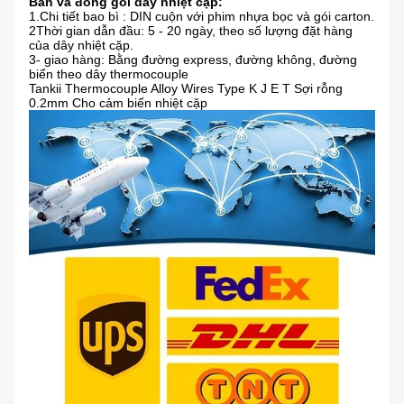
Bán và đóng gói dây nhiệt cặp:
1.
Chi tiết bao bì : DIN cuộn với phim nhựa bọc và gói carton.
2Thời gian dẫn đầu: 5 - 20 ngày, theo số lượng đặt hàng
của dây nhiệt cặp.
3- giao hàng: Bằng đường express, đường không, đường
biển theo dây thermocouple
Tankii Thermocouple Alloy Wires Type K J E T Sợi rỗng
0.2mm Cho cảm biến nhiệt cặp