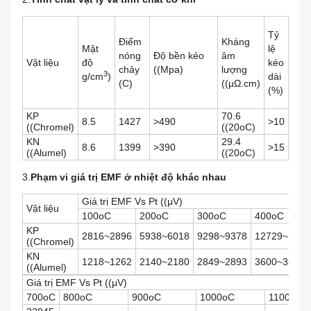
Tỷ
Điểm
Kháng
Mật
lệ
nóng
Độ bền kéo
âm
Vật liệu
độ
kéo
chảy
((Mpa)
lượng
3
g/cm
)
dài
(C)
((μΩ.cm)
(%)
KP
70.6
8.5
1427
>490
>10
((Chromel)
((20oC)
KN
29.4
8.6
1399
>390
>15
((Alumel)
((20oC)
3.
Phạm vi giá trị EMF ở nhiệt độ khác nhau
Giá trị EMF Vs Pt ((μV)
Vật liệu
100oC
200oC
300oC
400oC
KP
2816~2896
5938~6018
9298~9378
12729~1282
((Chromel)
KN
1218~1262
2140~2180
2849~2893
3600~3644
((Alumel)
Giá trị EMF Vs Pt ((μV)
700oC
800oC
900oC
1000oC
1100oC