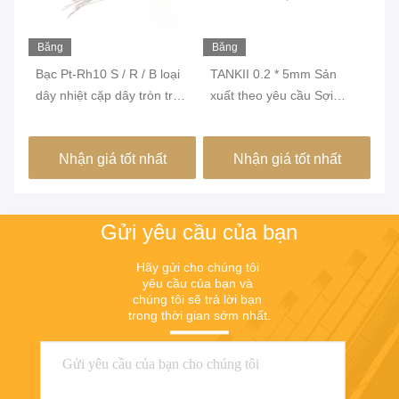
Băng
Băng
Bă
hình
hình
hì
Bạc Pt-Rh10 S / R / B loại
TANKII 0.2 * 5mm Sản
TA
n
dây nhiệt cặp dây tròn trần
xuất theo yêu cầu Sợi
nh
cho 1600 độ đo nhiệt độ
phẳng loại K Sợi dây băng
* 
nhiệt cặp được sử dụng
ch
Nhận giá tốt nhất
Nhận giá tốt nhất
cho phụ kiện cảm biến
Gửi yêu cầu của bạn
Hãy gửi cho chúng tôi 
yêu cầu của bạn và 
chúng tôi sẽ trả lời bạn 
trong thời gian sớm nhất.