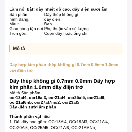
Làm nổi bật:
dây nhiệt độ cao
,
dây điện sưởi ấm
Sản phẩm:
Dây thép không gỉ
hình dạng:
dây điện
Màu:
Đen
Giao hàng tận nơi:
Phụ thuộc vào số lượng
Trọn gói:
Cuộn dây hoặc ống chỉ
Mô tả
Dây hợp kim phân thép không gỉ 0,7mm 0,9mm 1,0mm
với điện trở
Dây thép không gỉ 0.7mm 0.9mm Dây hợp
kim phân 1.0mm dây điện trở
Mô tả Sản phẩm
ocr13al4, ocr19al3, ocr21al4, ocr25al5, ocr21al6,
ocr21al6nb, ocr27al7mo2, ocr23al5
Dây điện sưởi ấm phân
Thành phần vật liệu
1. Dải dây bao gồm: OCr13Al4, OCr19Al3, OCr21Al4,
OCr20Al5, OCr25Al5, OCr21Al6, OCr21Al6Nb,