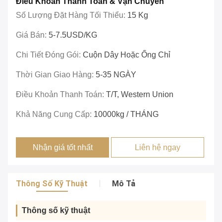
Điều Khoản Thanh Toán & Vận Chuyển
Số Lượng Đặt Hàng Tối Thiểu:
15 Kg
Giá Bán:
5-7.5USD/KG
Chi Tiết Đóng Gói:
Cuộn Dây Hoặc Ống Chỉ
Thời Gian Giao Hàng:
5-35 NGÀY
Điều Khoản Thanh Toán:
T/T, Western Union
Khả Năng Cung Cấp:
10000kg / THÁNG
Nhận giá tốt nhất
Liên hệ ngay
Thông Số Kỹ Thuật
Mô Tả
Thông số kỹ thuật