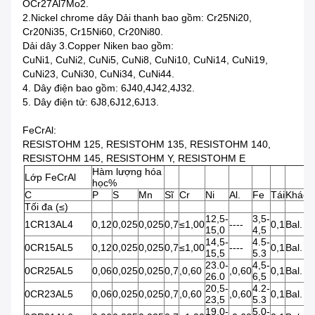
OCr27Al7Mo2.
2.Nickel chrome dây Dải thanh bao gồm: Cr25Ni20,
Cr20Ni35, Cr15Ni60, Cr20Ni80.
Dải dây 3.Copper Niken bao gồm:
CuNi1, CuNi2, CuNi5, CuNi8, CuNi10, CuNi14, CuNi19,
CuNi23, CuNi30, CuNi34, CuNi44.
4. Dây điện bao gồm: 6J40,4J42,4J32.
5. Dây điện tử: 6J8,6J12,6J13.
FeCrAl:
RESISTOHM 125, RESISTOHM 135, RESISTOHM 140,
RESISTOHM 145, RESISTOHM Y, RESISTOHM E
Hàm lượng hóa
Lớp FeCrAl
học%
C
P
S
Mn
Sĩ
Cr
Ni
Al.
Fe
Tái
Khác
Tối đa (≤)
12,5-
3,5-
1CR13AL4
0,12
0,025
0,025
0,7
≤1,00
----
0,1
Bal.
15,0
4,5
14,5-
4.5-
0CR15AL5
0,12
0,025
0,025
0,7
≤1,00
----
0,1
Bal.
15,5
5.3
23.0-
4,5-
0CR25AL5
0,06
0,025
0,025
0,7
,0,60
,0,60
0,1
Bal.
26.0
6,5
20,5-
4.2-
0CR23AL5
0,06
0,025
0,025
0,7
,0,60
,0,60
0,1
Bal.
23,5
5.3
19.0-
5.0-