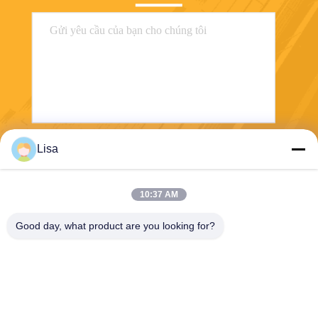
Lisa
Gửi
10:37 AM
Good day, what product are you looking for?
Shanghai Tankii Alloy Material Co.,Ltd
east@tankii.com
86-21-56110178