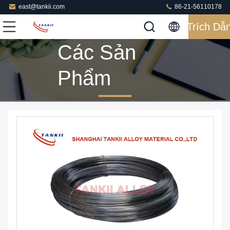
east@tankii.com
86-21-56110178
Trích Dẫ
Các Sản
Phẩm