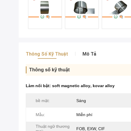
Thông Số Kỹ Thuật
Mô Tả
Thông số kỹ thuật
Làm nổi bật:
soft magnetic alloy
,
kovar alloy
bề mặt:
Sáng
Mẫu:
Miễn phí
Thuật ngữ thương
FOB, EXW, CIF