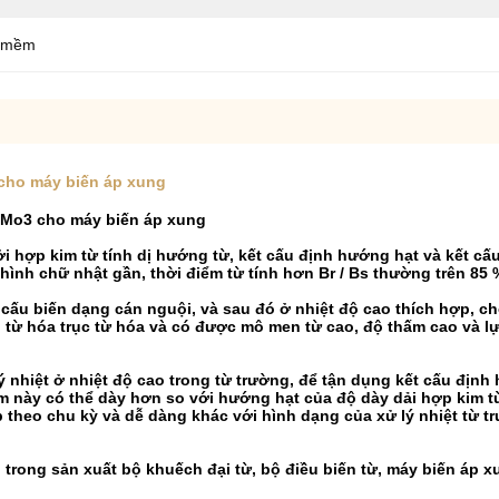
ừ mềm
cho máy biến áp xung
9Mo3 cho máy biến áp xung
 hợp kim từ tính dị hướng từ, kết cấu định hướng hạt và kết cấu
ình chữ nhật gần, thời điểm từ tính hơn Br / Bs thường trên 85 
ấu biến dạng cán nguội, và sau đó ở nhiệt độ cao thích hợp, chó 
từ hóa trục từ hóa và có được mô men từ cao, độ thấm cao và l
ý nhiệt ở nhiệt độ cao trong từ trường, để tận dụng kết cấu định
im này có thể dày hơn so với hướng hạt của độ dày dải hợp kim 
 theo chu kỳ và dễ dàng khác với hình dạng của xử lý nhiệt từ t
rong sản xuất bộ khuếch đại từ, bộ điều biến từ, máy biến áp xu