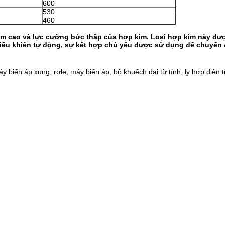
600
530
460
m cao và lực cưỡng bức thấp của hợp kim. Loại hợp kim này được
điều khiển tự động, sự kết hợp chủ yếu được sử dụng để chuyển đổ
 biến áp xung, rơle, máy biến áp, bộ khuếch đại từ tính, ly hợp điện 