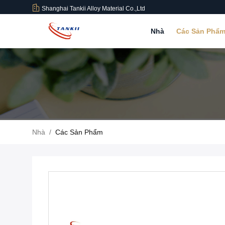
Shanghai Tankii Alloy Material Co.,Ltd
Nhà
Các Sản Phẩ
Nhà
/
Các Sản Phẩm