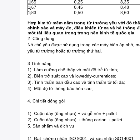
1j65
0,25
8,35
1j67
0,45
8,48
1j83
0,50
8,60
Hợp kim từ mềm nằm trong từ trường yếu với độ thấ
chính xác và máy đo, điều khiển từ xa và hệ thống 
một tài liệu quan trọng trong nền kinh tế quốc gia.
2. Công dụng
Nó chủ yếu được sử dụng trong các máy biến áp nhỏ, máy
yếu từ trường hoặc từ trường thứ hai.
3.Tính năng
1) .Làm cưỡng chế thấp và mất độ trễ từ tính;
2). Điện trở suất cao và loweddy-currentloss;
3). Tính thấm ban đầu cao và tính thấm từ tối đa;
4). Mật độ từ thông bão hòa cao;
4. Chi tiết đóng gói
1).
Cuộn dây (ống nhựa) + vỏ gỗ nén + pallet
2).
Cuộn dây (ống nhựa) + thùng carton + pallet
5. Sản phẩm và dịch vụ
1).
Đạt: chứng nhận ISO 9001, và xác nhận SO14001;