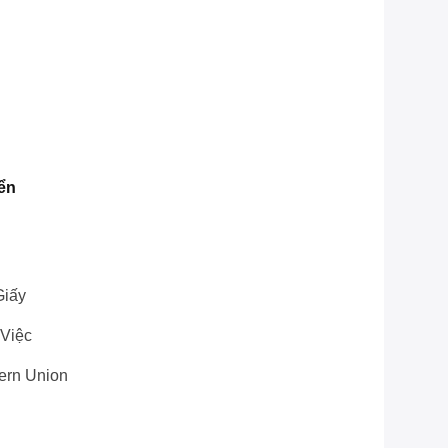
B
ển
Giấy
Việc
tern Union