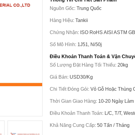
Nguồn Gốc:
Trung Quốc
Hàng Hiệu:
Tankii
Chứng Nhận:
ISO RoHS AISI ASTM G
Số Mô Hình:
1J51, Ni50j
Điều Khoản Thanh Toán & Vận Chuy
Số Lượng Đặt Hàng Tối Thiểu:
20kg
Giá Bán:
USD30/Kg
Chi Tiết Đóng Gói:
Vỏ Gỗ Hoặc Thùng 
Thời Gian Giao Hàng:
10-20 Ngày Làm 
Điều Khoản Thanh Toán:
L/c, T/T, Wes
Khả Năng Cung Cấp:
50 Tấn / Tháng