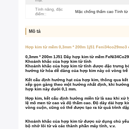
mại:
Tính năng, đặc
Mặc chống thấm cao Tính t
điểm::
Mô tả
Hợp kim từ mềm 0,3mm * 200m 1j51 Feni34co29mo3 
0,3mm * 200m 1J51 Dây hợp kim từ mềm FeNi34Co2
Khoảnh khắc của hợp kim từ tính
Khoảnh khắc của hợp kim từ tính được đặc trưng bởi
hướng từ hóa dễ dàng của hợp kim này có vòng trễ h
Kết cấu định hướng hạt của hợp kim, thông qua kết c
xếp gọn gàng theo một hướng nhất định, khi hướng 
hợp kim này dưới 0,1 mm.
Hợp kim, kết cấu định hướng miền từ là sau khi xử l
lệ mô men từ cao và độ thấm cao. Độ dày dải hợp k
vòng cuộn, cũng có thể được tạo ra từ quá trình dập
Khoảnh khắc của hợp kim từ được sử dụng chủ yếu t
bộ nhớ lõi từ và các thành phần máy tính, v.v.