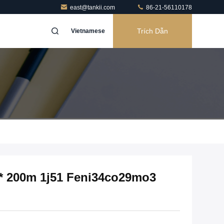
east@tankii.com
86-21-56110178
Trích Dẫn
Vietnamese
* 200m 1j51 Feni34co29mo3