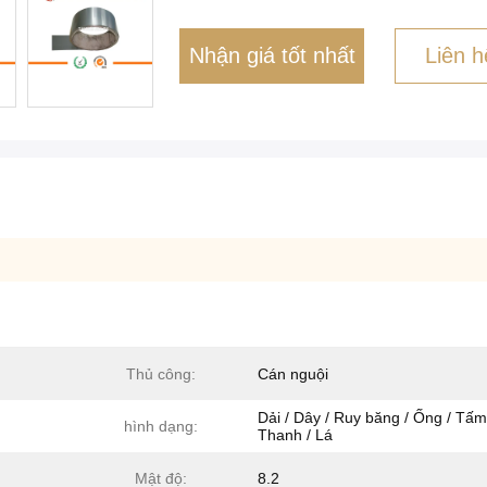
Nhận giá tốt nhất
Liên h
Thủ công:
Cán nguội
Dải / Dây / Ruy băng / Ống / Tấm
hình dạng:
Thanh / Lá
Mật độ:
8.2