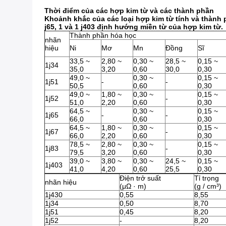
Thời điểm của các hợp kim từ và các thành phần
Khoảnh khắc của các loại hợp kim từ tính và thành p
j65, 1 và 1 j403 định hướng miền từ của hợp kim từ.
Thành phần hóa học
nhãn
hiệu
Ni
Mơ
Mn
Đồng
Sĩ
33,5 ~
2,80 ~
0,30 ~
28,5 ~
0,15 ~
1j34
35,0
3,20
0,60
30,0
0,30
49,0 ~
0,30 ~
0,15 ~
1j51
-
-
50,5
0,60
0,30
49,0 ~
1,80 ~
0,30 ~
0,15 ~
1j52
-
51,0
2,20
0,60
0,30
64,5 ~
0,30 ~
0,15 ~
1j65
-
-
66,0
0,60
0,30
64,5 ~
1,80 ~
0,30 ~
0,15 ~
1j67
-
66,0
2,20
0,60
0,30
78,5 ~
2,80 ~
0,30 ~
0,15 ~
1j83
-
79,5
3,20
0,60
0,30
39,0 ~
3,80 ~
0,30 ~
24,5 ~
0,15 ~
1j403
41,0
4,20
0,60
25,5
0,30
Điện trở suất
Tỉ trọng
nhãn hiệu
(μΩ · m)
(g / cm³)
1j430
0,55
8,55
1j34
0,50
8,70
1j51
0,45
8,20
1j52
-
8,20