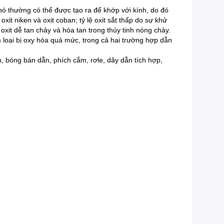
ó thường có thể được tạo ra để khớp với kính, do đó
xit niken và oxit coban; tỷ lệ oxit sắt thấp do sự khử
oxit dễ tan chảy và hòa tan trong thủy tinh nóng chảy.
m loại bị oxy hóa quá mức, trong cả hai trường hợp dẫn
, bóng bán dẫn, phích cắm, rơle, dây dẫn tích hợp,