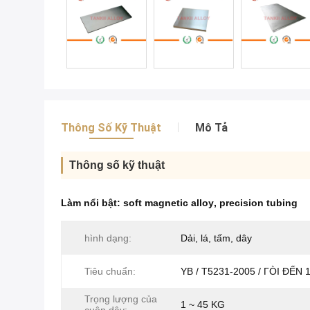
Thông Số Kỹ Thuật
Mô Tả
Thông số kỹ thuật
Làm nổi bật:
soft magnetic alloy
,
precision tubing
hình dạng:
Dải, lá, tấm, dây
Tiêu chuẩn:
YB / T5231-2005 / ГÒI ĐẾN 
Trọng lượng của
1 ~ 45 KG