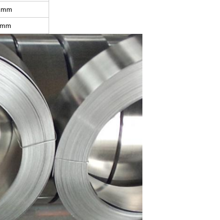
,1mm
00mm