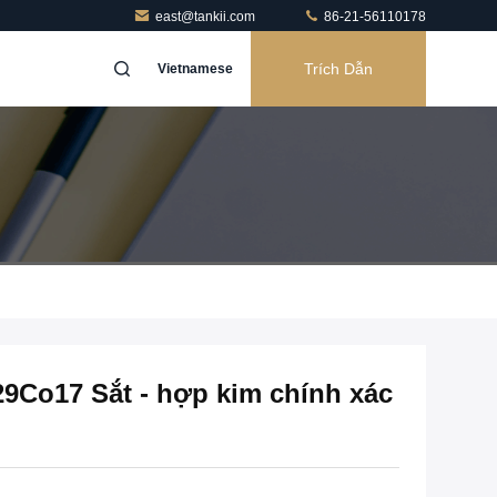
east@tankii.com
86-21-56110178
Trích Dẫn
Vietnamese
9Co17 Sắt - hợp kim chính xác