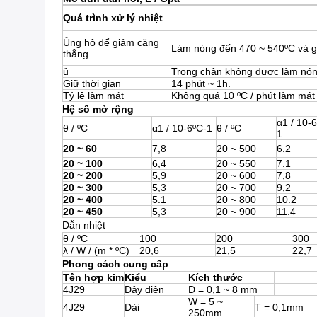
Quá trình xử lý nhiệt
Ủng hộ để giảm căng
Làm nóng đến 470 ~ 540ºC và gi
thẳng
ủ
Trong chân không được làm nón
Giữ thời gian
14 phút ~ 1h.
Tỷ lệ làm mát
Không quá 10 ºC / phút làm mát
Hệ số mở rộng
α1 / 10-
θ / ºC
α1 / 10-6ºC-1
θ / ºC
1
20 ~ 60
7,8
20 ~ 500
6.2
20 ~ 100
6,4
20 ~ 550
7.1
20 ~ 200
5,9
20 ~ 600
7,8
20 ~ 300
5,3
20 ~ 700
9,2
20 ~ 400
5.1
20 ~ 800
10.2
20 ~ 450
5,3
20 ~ 900
11.4
Dẫn nhiệt
θ / ºC
100
200
300
λ / W / (m * ºC)
20,6
21,5
22,7
Phong cách cung cấp
Tên hợp kim
Kiểu
Kích thước
4J29
Dây điện
D = 0,1 ~ 8 mm
W = 5 ~
4J29
Dải
T = 0,1mm
250mm