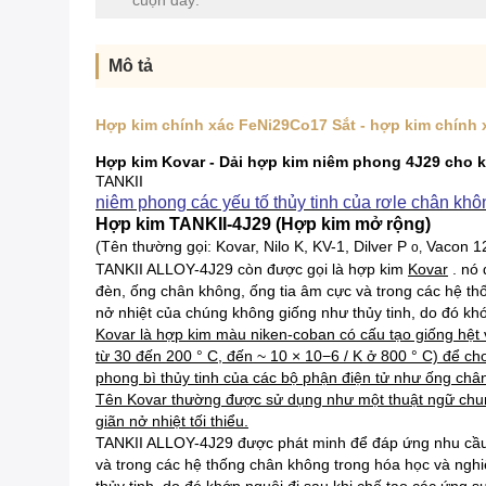
cuộn dây:
Mô tả
Hợp kim chính xác FeNi29Co17 Sắt - hợp kim chính 
Hợp kim Kovar - Dải hợp kim niêm phong 4J29 cho 
TANKII
niêm phong các yếu tố thủy tinh của rơle chân khô
Hợp kim TANKII-4J29 (Hợp kim mở rộng)
(Tên thường gọi: Kovar, Nilo K, KV-1, Dilver P
Vacon 1
o,
TANKII ALLOY-4J29 còn được gọi là hợp kim
Kovar
. nó 
đèn, ống chân không, ống tia âm cực và trong các hệ thố
nở nhiệt của chúng không giống như thủy tinh, do đó khớp
Kovar là hợp kim màu niken-coban có cấu tạo giống hệt vớ
từ 30 đến 200 ° C, đến ~ 10 × 10−6 / K ở 800 ° C) để cho
phong bì thủy tinh của các bộ phận điện tử như ống chân
Tên Kovar thường được sử dụng như một thuật ngữ chung 
giãn nở nhiệt tối thiểu.
TANKII ALLOY-4J29 được phát minh để đáp ứng nhu cầu về 
và trong các hệ thống chân không trong hóa học và nghiê