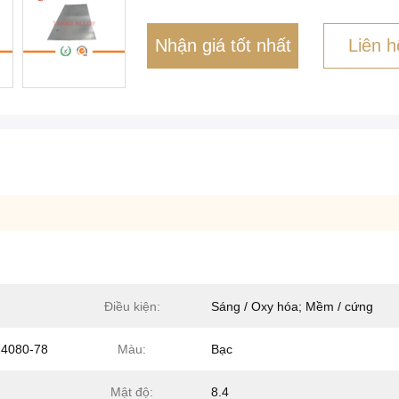
Nhận giá tốt nhất
Liên h
Điều kiện:
Sáng / Oxy hóa; Mềm / cứng
14080-78
Màu:
Bạc
Mật độ:
8.4