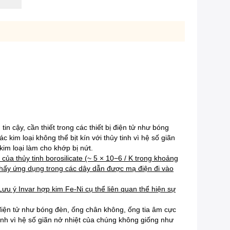
n cậy, cần thiết trong các thiết bị điện tử như bóng
im loại không thể bịt kín với thủy tinh vì hệ số giãn
kim loại làm cho khớp bị nứt.
của thủy tinh borosilicate (~ 5 × 10−6 / K trong khoảng
thấy ứng dụng trong các dây dẫn được mạ điện đi vào
Lưu ý Invar hợp kim Fe-Ni cụ thể liên quan thể hiện sự
 điện tử như bóng đèn, ống chân không, ống tia âm cực
tinh vì hệ số giãn nở nhiệt của chúng không giống như