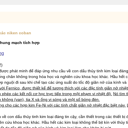
xác niken coban
khung mạch tích hợp
ng
2)
được phát minh để đáp ứng nhu cầu về con dấu thủy tinh kim loại đáng ti
ng chân không trong hóa học và nghiên cứu khoa học khác. Hầu hết các k
 nguội đi sau khi chế tạo các ứng suất do tốc độ giãn nở của kính và 
i Fernico, được thiết kế để tương thích với các đặc tính giãn nở nhiệt 
 phép các kết nối cơ học trực tiếp trong một phạm vi nhiệt độ.
Nó tìm 
 không (van), tia X và ống vi sóng và một số bóng đèn.
cho các hợp kim Fe-Ni với các tính chất giãn nở nhiệt đặc biệt này.
con dấu thủy tinh kim loại đáng tin cậy, cần thiết trong các thiết bị
n cứu khoa học khác. Hầu hết các kim loại không thể bịt kín với thủy 