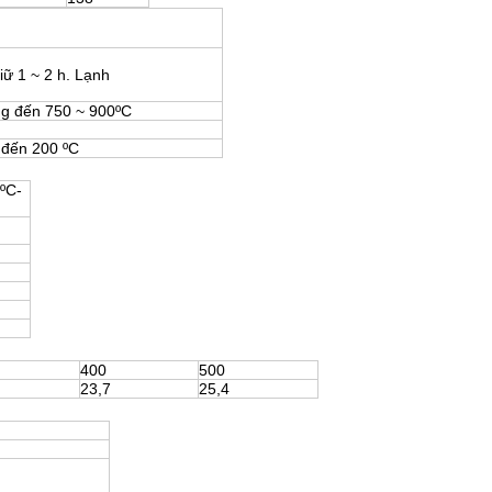
ữ 1 ~ 2 h. Lạnh
g đến 750 ~ 900ºC
 đến 200 ºC
6ºC-
400
500
23,7
25,4