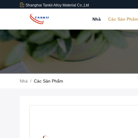
Shanghai Tankii Alloy Material Co.,Ltd
Nhà
Các Sản Phẩ
Nhà
/
Các Sản Phẩm