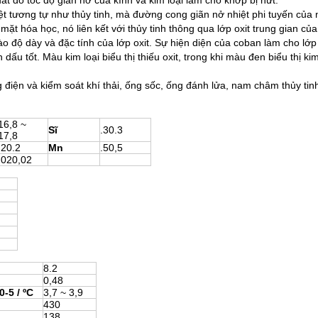
uất do tốc độ giãn nở của kính và kim loại làm cho khớp bị nứt.
 tương tự như thủy tinh, mà đường cong giãn nở nhiệt phi tuyến của n
 hóa học, nó liên kết với thủy tinh thông qua lớp oxit trung gian của o
o độ dày và đặc tính của lớp oxit. Sự hiện diện của coban làm cho lớp 
 tốt. Màu kim loại biểu thị thiếu oxit, trong khi màu đen biểu thị ki
iện và kiểm soát khí thải, ống sốc, ống đánh lửa, nam châm thủy tinh
16,8 ~
Sĩ
.30.3
17,8
.20.2
Mn
.50,5
.020,02
8.2
0,48
0-5 /
ºC
3,7 ~ 3,9
430
138