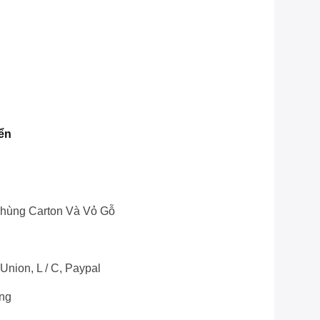
ển
hùng Carton Và Vỏ Gỗ
 Union, L / C, Paypal
ng