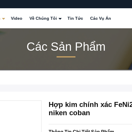
m
Video
Về Chúng Tôi
Tin Tức
Các Vụ Án
Các Sản Phẩm
Hợp kim chính xác FeNi2
niken coban
Thông Tin Chi Tiết Sản Phẩm