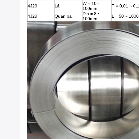
W = 10 ~
4J29
Lá
T = 0,01 ~ 0
100mm
Dia = 8 ~
4J29
Quán ba
L = 50 ~ 10
100mm