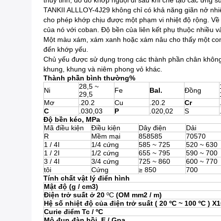
thủy tinh, do đó khớp nguội đi sau khi chế tạo các ứng s
TANKII ALLLOY-4J29 không chỉ có khả năng giãn nở nhiệt
cho phép khớp chịu được một phạm vi nhiệt độ rộng. Về mặt
của nó với coban. Độ bền của liên kết phụ thuộc nhiều và
Một màu xám, xám xanh hoặc xám nâu cho thấy một con dấu
đến khớp yếu.
Chủ yếu được sử dụng trong các thành phần chân không đ
khung, khung và niêm phong vỏ khác.
Thành phần bình thường%
28,5 ~
Ni
Fe
Bal.
Đồng
29,5
Mơ
.20.2
Cu
.20.2
Cr
C
.030,03
P
.020,02
S
Độ bền kéo, MPa
Mã điều kiện
Điều kiện
Dây điện
Dải
R
Mềm mại
858585
70570
1 / 4I
1/4 cứng
585 ~ 725
520 ~ 630
1 / 2I
1/2 cứng
655 ~ 795
590 ~ 700
3 / 4I
3/4 cứng
725 ~ 860
600 ~ 770
tôi
Cứng
≥ 850
700
Tính chất vật lý điển hình
Mật độ (g / cm3)
Điện trở suất ở 20
ºC
(OM
mm2 / m)
Hệ số nhiệt độ của điện trở suất
(
20
ºC
~ 100
ºC
)
X1
Curie điểm
Tc /
ºC
Mô đun đàn hồi,
E / Gpa