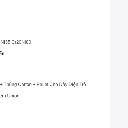
0Ni35 Cr20Ni80
ển
+ Thùng Carton + Pallet Cho Dây Điện Trở
tern Union
g