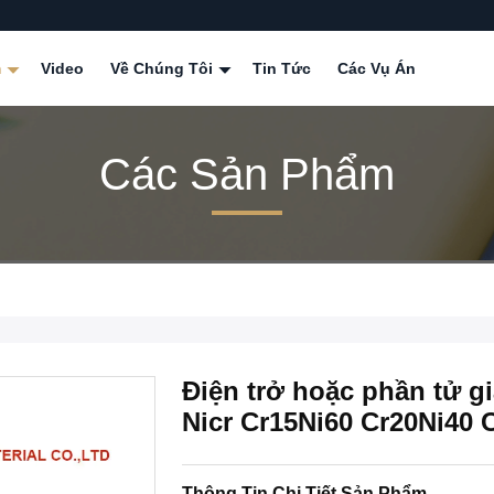
m
Video
Về Chúng Tôi
Tin Tức
Các Vụ Án
Các Sản Phẩm
Điện trở hoặc phần tử gi
Nicr Cr15Ni60 Cr20Ni40 
Thông Tin Chi Tiết Sản Phẩm