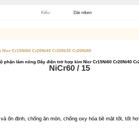
Kiểu:
Dải niken
m Nicr Cr15Ni60 Cr20Ni40 Cr20Ni35 Cr20Ni80
bộ phận làm nóng Dây điện trở hợp kim Nicr Cr15Ni60 Cr20Ni40 Cr
NiCr60 / 15
và ổn định, chống ăn mòn, chống oxy hóa bề mặt tốt, tốt hơn