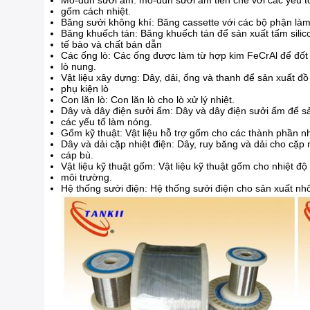
Mô-đun sưởi ấm: mô-đun sưởi ấm tiền chế với các yếu t
gốm cách nhiệt.
Băng sưởi không khí: Băng cassette với các bộ phận làm
Băng khuếch tán: Băng khuếch tán để sản xuất tấm silico
tế bào và chất bán dẫn
Các ống lò: Các ống được làm từ hợp kim FeCrAl để đốt
lò nung.
Vật liệu xây dựng: Dây, dải, ống và thanh để sản xuất đồ 
phụ kiện lò
Con lăn lò: Con lăn lò cho lò xử lý nhiệt.
Dây và dây điện sưởi ấm: Dây và dây điện sưởi ấm để sả
các yếu tố làm nóng.
Gốm kỹ thuật: Vật liệu hỗ trợ gốm cho các thành phần nh
Dây và dải cặp nhiệt điện: Dây, ruy băng và dải cho cặp
cáp bù.
Vật liệu kỹ thuật gốm: Vật liệu kỹ thuật gốm cho nhiệt đ
môi trường.
Hệ thống sưởi điện: Hệ thống sưởi điện cho sản xuất nh