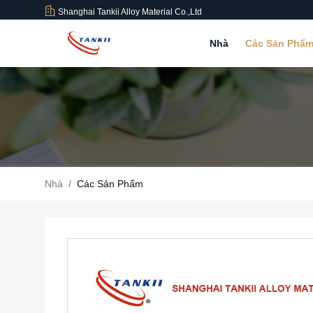
Shanghai Tankii Alloy Material Co.,Ltd
Nhà
Các Sản Phẩ
Nhà
/
Các Sản Phẩm