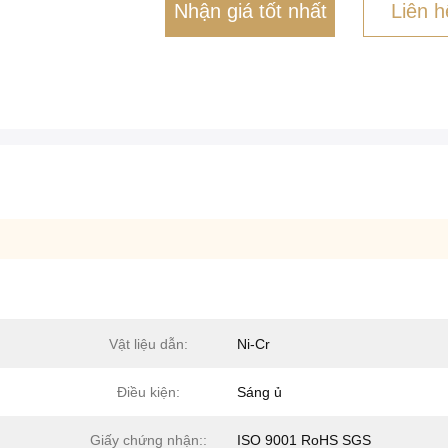
Nhận giá tốt nhất
Liên h
Vật liệu dẫn:
Ni-Cr
Điều kiện:
Sáng ủ
Giấy chứng nhận::
ISO 9001 RoHS SGS