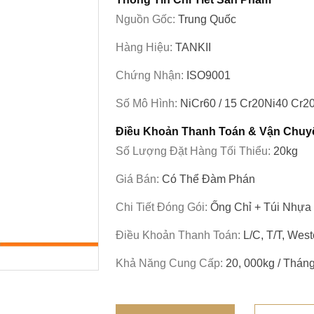
Nguồn Gốc:
Trung Quốc
Hàng Hiệu:
TANKII
Chứng Nhận:
ISO9001
Số Mô Hình:
NiCr60 / 15 Cr20Ni40 Cr2
Điều Khoản Thanh Toán & Vận Chuy
Số Lượng Đặt Hàng Tối Thiểu:
20kg
Giá Bán:
Có Thể Đàm Phán
Chi Tiết Đóng Gói:
Ống Chỉ + Túi Nhựa 
Điều Khoản Thanh Toán:
L/c, T/T, Wes
Khả Năng Cung Cấp:
20, 000kg / Thán