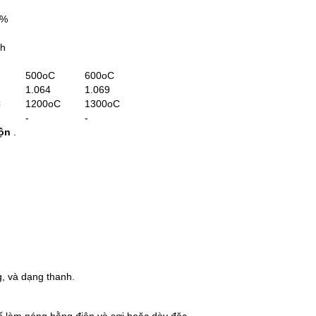
0%
nh
500oC
600oC
1.064
1.069
C
1200oC
1300oC
-
-
uộn
.
, và dạng thanh.