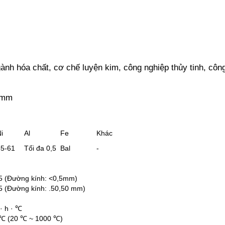
nh hóa chất, cơ chế luyện kim, công nghiệp thủy tinh, công 
,0mm
i
Al
Fe
Khác
55-61
Tối đa 0,5
Bal
-
05 (Đường kính: <0,5mm)
05 (Đường kính: .50,50 mm)
· h · ℃
/ ℃ (20 ℃ ~ 1000 ℃)