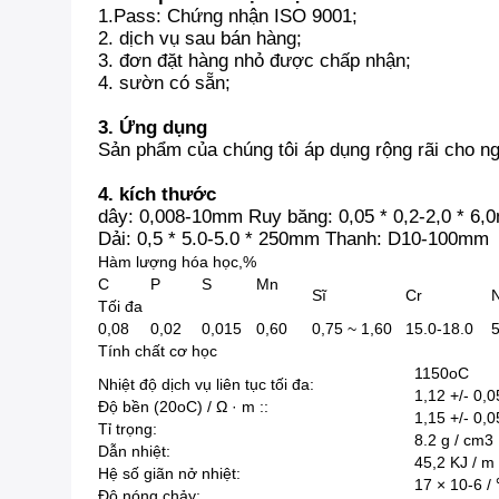
1.Pass: Chứng nhận ISO 9001;
2. dịch vụ sau bán hàng;
3. đơn đặt hàng nhỏ được chấp nhận;
4. sườn có sẵn;
3. Ứng dụng
Sản phẩm của chúng tôi áp dụng rộng rãi cho ngà
4. kích thước
dây: 0,008-10mm Ruy băng: 0,05 * 0,2-2,0 * 6
Dải: 0,5 * 5.0-5.0 * 250mm Thanh: D10-100mm
Hàm lượng hóa học,%
C
P
S
Mn
Sĩ
Cr
N
Tối đa
0,08
0,02
0,015
0,60
0,75 ~ 1,60
15.0-18.0
Tính chất cơ học
1150oC
Nhiệt độ dịch vụ liên tục tối đa:
1,12 +/- 0,
Độ bền (20oC) / Ω · m ::
1,15 +/- 0,
Tỉ trọng:
8.2 g / cm3
Dẫn nhiệt:
45,2 KJ / m 
Hệ số giãn nở nhiệt:
17 × 10-6 
Độ nóng chảy: