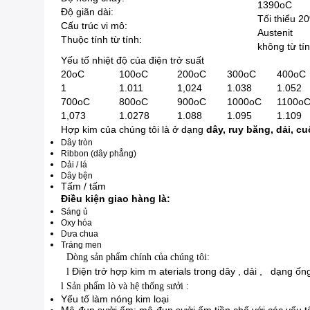
1390oC
Độ giãn dài:
Tối thiểu 2
Cấu trúc vi mô:
Austenit
Thuộc tính từ tính:
không từ tí
Yếu tố nhiệt độ của điện trở suất
20oC
100oC
200oC
300oC
400oC
1
1.011
1,024
1.038
1.052
700oC
800oC
900oC
1000oC
1100o
1,073
1.0278
1.088
1.095
1.109
Hợp kim của chúng tôi là ở dạng
dây, ruy băng, dải, c
Dây tròn
Ribbon (dây phẳng)
Dải / lá
Dây bện
Tấm / tấm
Điều kiện giao hàng là:
Sáng ủ
Oxy hóa
Dưa chua
Tráng men
Dòng sản phẩm chính của chúng tôi:
Điện trở hợp kim m
aterials trong dây
,
dải
,
dạng ống
l
:
l
Sản phẩm lò và hệ thống sưởi
Yếu tố làm nóng kim loại