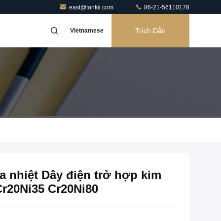
east@tankii.com
86-21-56110178
Trích Dẫn
Vietnamese
a nhiệt Dây điện trở hợp kim
Cr20Ni35 Cr20Ni80