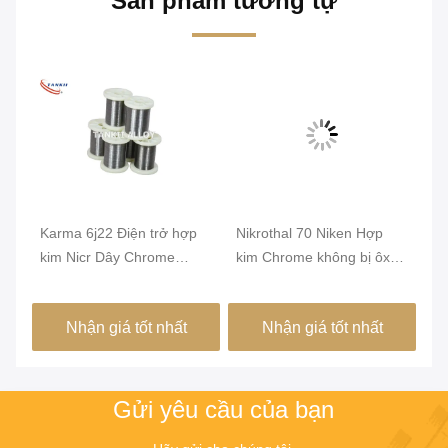
Sản phẩm tương tự
Karma 6j22 Điện trở hợp
Nikrothal 70 Niken Hợp
Đi
a
kim Nicr Dây Chrome
kim Chrome không bị ôxy
ủ 
Chrome
hóa từ tính được ủ
1
Nhận giá tốt nhất
Nhận giá tốt nhất
Gửi yêu cầu của bạn