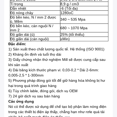
Tỉ trọng
8,9 g / cm3
Dẫn nhiệt
-6
(Tối đa)
Độ nóng chảy
1280oC
Độ bền kéo, N / mm
2 được
340 ~ 535 Mpa
ủ, Mềm
Độ bền kéo,
cán nguội
N /
680 ~ 1070 Mpa
mm
2
Độ giãn dài (ủ)
25%
(tối thiểu)
Độ giãn dài (cán nguội)
≥Min)
Đặc điểm:
1) Sản xuất theo chất lượng quốc tế.
Hệ thống (ISO 9001)
2) Kháng ổn định và tuổi thọ dài
3) Giấy chứng nhận thử nghiệm Mill sẽ được cung cấp sau
khi sản xuất
4) Dải băng kích thước phạm vi: 0,03-0,2 * Dải 2-6mm:
0,005-2,5 * 1-300mm
5) Phương pháp đóng gói tốt để giữ hàng hóa không bị hư
hại trong quá trình giao hàng
6) Tùy chỉnh lable, đóng gói, dịch vụ OEM
7) 24 giờ dịch vụ sau bán hàng
Các ứng dụng
Nó có thể được sử dụng để chế tạo bộ phận làm nóng điện
trong các thiết bị điện áp thấp, chẳng hạn như rơle quá tải