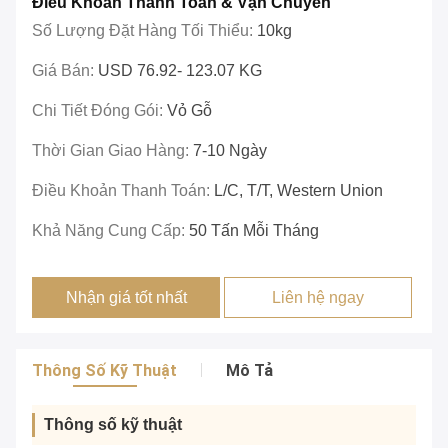
Điều Khoản Thanh Toán & Vận Chuyển
Số Lượng Đặt Hàng Tối Thiểu:
10kg
Giá Bán:
USD 76.92- 123.07 KG
Chi Tiết Đóng Gói:
Vỏ Gỗ
Thời Gian Giao Hàng:
7-10 Ngày
Điều Khoản Thanh Toán:
L/c, T/T, Western Union
Khả Năng Cung Cấp:
50 Tấn Mỗi Tháng
Nhận giá tốt nhất
Liên hệ ngay
Thông Số Kỹ Thuật
Mô Tả
Thông số kỹ thuật