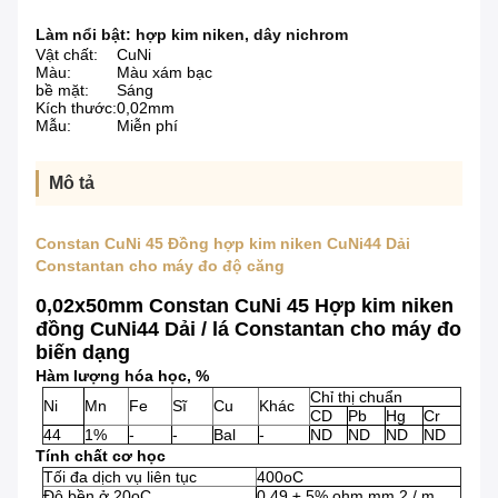
Làm nổi bật:
hợp kim niken
,
dây nichrom
Vật chất:
CuNi
Màu:
Màu xám bạc
bề mặt:
Sáng
Kích thước:
0,02mm
Mẫu:
Miễn phí
Mô tả
Constan CuNi 45 Đồng hợp kim niken CuNi44 Dải
Constantan cho máy đo độ căng
0,02x50mm Constan CuNi 45 Hợp kim niken
đồng CuNi44 Dải / lá Constantan cho máy đo
biến dạng
Hàm lượng hóa học,
%
Chỉ thị chuẩn
Ni
Mn
Fe
Sĩ
Cu
Khác
CD
Pb
Hg
Cr
44
1%
-
-
Bal
-
ND
ND
ND
ND
Tính chất cơ học
Tối đa dịch vụ liên tục
400oC
Độ bền ở 20oC
0,49 ± 5% ohm mm
2
/ m