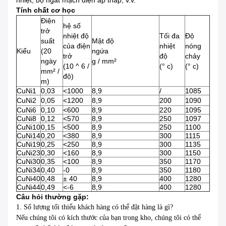
nhiệt, bộ ngắt mạch điện áp thấp, v.v.
Tính chất cơ học
Điện
hệ số
trở
nhiệt độ
Tối đa
Độ
suất
Mật độ
của điện
nhiệt
nóng
Kiểu
(20
ngứa
trở
độ
chảy
ngày
g / mm²
(10 ^ 6 /
(° c)
(° c)
mm² /
độ)
m)
CuNi1
0,03
<1000
8,9
/
1085
CuNi2
0,05
<1200
8,9
200
1090
CuNi6
0,10
<600
8,9
220
1095
CuNi8
0,12
<570
8,9
250
1097
CuNi10
0,15
<500
8,9
250
1100
CuNi14
0,20
<380
8,9
300
1115
CuNi19
0,25
<250
8,9
300
1135
CuNi23
0,30
<160
8,9
300
1150
CuNi30
0,35
<100
8,9
350
1170
CuNi34
0,40
-0
8,9
350
1180
CuNi40
0,48
± 40
8,9
400
1280
CuNi44
0,49
<-6
8,9
400
1280
Câu hỏi thường gặp:
1. Số lượng tối thiểu khách hàng có thể đặt hàng là gì?
Nếu chúng tôi có kích thước của bạn trong kho, chúng tôi có thể