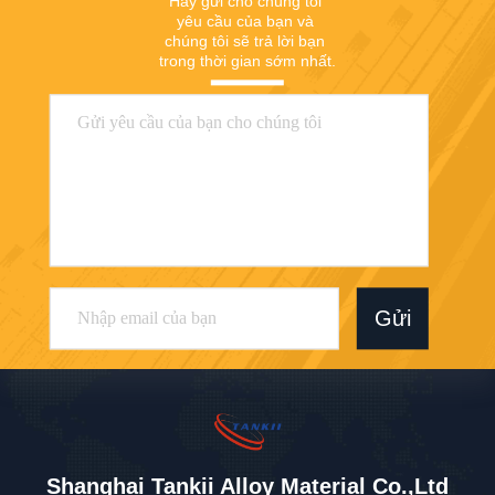
Hãy gửi cho chúng tôi 
yêu cầu của bạn và 
chúng tôi sẽ trả lời bạn 
trong thời gian sớm nhất.
Gửi
Shanghai Tankii Alloy Material Co.,Ltd