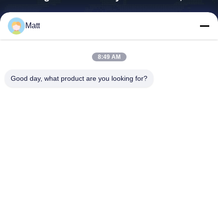
east@tankii.com
Matt
86-21-56110178
1900 đường Mudanjiang, qu
ận Baoshan, 201999, Thượ
8:49 AM
ng Hải, Trung Quốc
Good day, what product are you looking for?
Trung Quốc chất lượng tốt Dây hợp kim đồng Niken Nhà cung cấp. Bản
quyền © 2026 Shanghai Tankii Alloy Material Co.,Ltd . Đã đăng ký Bản
quyền.