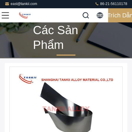
east@tankii.com
86-21-56110178
Trích Dẫ
Các Sản
Phẩm