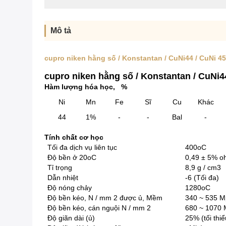
Mô tả
cupro niken hằng số / Konstantan / CuNi44 / CuNi 45
cupro niken hằng số / Konstantan / CuNi4
Hàm lượng hóa học,
%
Ni
Mn
Fe
Sĩ
Cu
Khác
44
1%
-
-
Bal
-
Tính chất cơ học
Tối đa dịch vụ liên tục
400oC
Độ bền ở 20oC
0,49 ± 5% 
Tỉ trọng
8,9 g / cm3
Dẫn nhiệt
-6
(Tối đa)
Độ nóng chảy
1280oC
Độ bền kéo, N / mm
2 được
ủ, Mềm
340 ~ 535 
Độ bền kéo,
cán nguội
N / mm
2
680 ~ 1070
Độ giãn dài (ủ)
25%
(tối thi