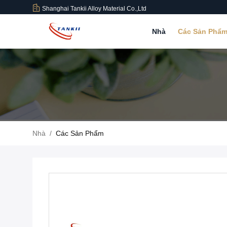
Shanghai Tankii Alloy Material Co.,Ltd
Nhà
Các Sản Phẩ
Nhà
/
Các Sản Phẩm