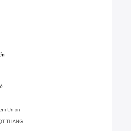
ển
Gỗ
tern Union
MỘT THÁNG