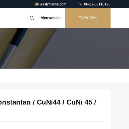
east@tankii.com
86-21-56110178
Trích Dẫn
Vietnamese
nstantan / CuNi44 / CuNi 45 /