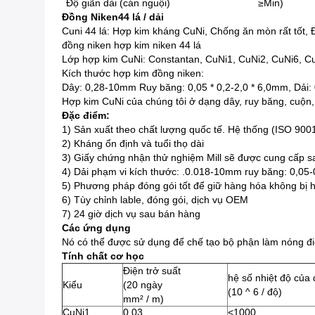
Độ giãn dài (cán nguội)
≥Min)
Đồng Niken44 lá / dải
Cuni 44 lá:
Hợp kim kháng CuNi, Chống ăn mòn rất tốt, Độ
đồng niken hợp kim niken 44 lá
Lớp hợp kim CuNi: Constantan, CuNi1, CuNi2, CuNi6, C
Kích thước hợp kim đồng niken:
Dây: 0,28-10mm Ruy băng: 0,05 * 0,2-2,0 * 6,0mm, Dải
Hợp kim CuNi của chúng tôi ở dạng dây, ruy băng, cuộn, d
Đặc điểm:
1) Sản xuất theo chất lượng quốc tế.
Hệ thống (ISO 900
2) Kháng ổn định và tuổi thọ dài
3) Giấy chứng nhận thử nghiệm Mill sẽ được cung cấp sa
4) Dải phạm vi kích thước: .0.018-10mm ruy băng: 0,05
5) Phương pháp đóng gói tốt để giữ hàng hóa không bị h
6) Tùy chỉnh lable, đóng gói, dịch vụ OEM
7) 24 giờ dịch vụ sau bán hàng
Các ứng dụng
Nó có thể được sử dụng để chế tạo bộ phận làm nóng điện 
Tính chất cơ học
Điện trở suất
hệ số nhiệt độ của 
Kiểu
(20 ngày
(10 ^ 6 / độ)
mm² / m)
CuNi1
0,03
<1000