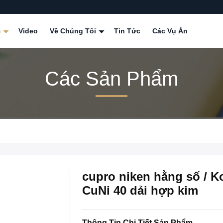
m
Video
Về Chúng Tôi
Tin Tức
Các Vụ Án
Các Sản Phẩm
cupro niken hằng số / Ko
CuNi 40 dải hợp kim
Thông Tin Chi Tiết Sản Phẩm