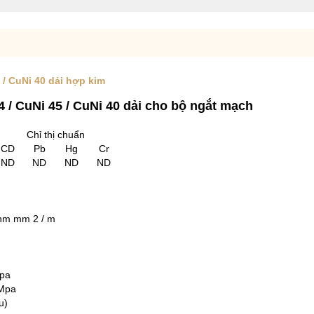
 / CuNi 40 dải hợp kim
4 / CuNi 45 / CuNi 40 dải cho bộ ngắt mạch
Chỉ thị chuẩn
CD
Pb
Hg
Cr
ND
ND
ND
ND
ohm mm
2
/ m
Mpa
 Mpa
ểu)