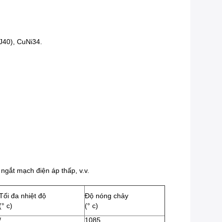
J40), CuNi34.
 ngắt mạch điện áp thấp, v.v.
Tối đa
nhiệt độ
Độ nóng chảy
(° c)
(° c)
/
1085