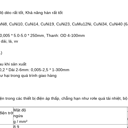
 dẻo rất tốt, Khả năng hàn rất tốt
uNi8, CuNi10, CuNi14, CuNi19, CuNi23, CuMu12Ni, CuNi34, CuNi40 (6
: 0,005 * 5.0-5.0 * 250mm, Thanh: OD 4-100mm
ải, lá, vv
1)
u khi sản xuất
-0,2 * Dải 2-6mm: 0,005-2,5 * 1-300mm
ư hại trong quá trình giao hàng
trong các thiết bị điện áp thấp, chẳng hạn như rơle quá tải nhiệt, bộ
Mật độ
điện trở
ngứa
g / mm²
8,9