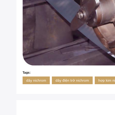
Tags:
dây nichrom
dây điện trở nichrom
hợp kim n