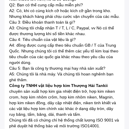
Q2: Bạn có thể cung cấp mẫu miễn phí?
A2: Có, khi có cùng kích cỡ hoặc kích cỡ gần trong kho.
Nhưng khách hàng phải chịu cước vận chuyển của các mẫu.
Câu 3: Điều khoản thanh toán là gì?
A3: Chúng tôi chấp nhận T / T, L / C, Paypal, vv Nó có thể
được thương lượng khi số tiền khác nhau.
Câu 4: Tiêu chuẩn của vật liệu là gì?
A4: đồng được cung cấp theo tiêu chuẩn GB / T của Trung
Quốc. Nhưng chúng tôi có thể thêm các yếu tố kim loại theo
tiêu chuẩn của các quốc gia khác nhau theo yêu cầu của
người dùng.
Câu 5: Bạn là công ty thương mại hay nhà sản xuất?
A5: Chúng tôi là nhà máy. Và chúng tôi hoan nghênh bạn
ghé thăm.
Công ty TNHH vật liệu hợp kim Thượng Hải Tankii
chuyên sản xuất hợp kim gia nhiệt điện trở, hợp kim niken
crom, hợp kim nhôm crôm, hợp kim nhôm niken, Magnin,
hợp kim niken đồng, dây cặp nhiệt điện, niken tinh khiết và
các vật liệu hợp kim chính xác khác ở dạng dây tròn, dây
ruy băng, tấm, băng, dải, thanh và tấm.
Chúng tôi đã có chứng chỉ hệ thống chất lượng ISO 9001 và
phê duyệt hệ thống bảo vệ môi trường ISO14001.