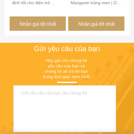
định tốt cho điện trở
Manganin tráng men | Dây
si
Emitter
Manganin cách điện 6J12
nh
6J8 6J11 6J13
ứn
Nhận giá tốt nhất
Nhận giá tốt nhất
Gửi yêu cầu của bạn
Hãy gửi cho chúng tôi 
yêu cầu của bạn và 
chúng tôi sẽ trả lời bạn 
trong thời gian sớm nhất.