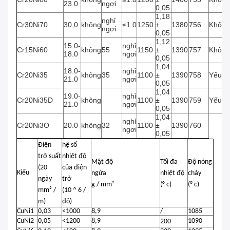
23.0
ngơi
0,05
1,18
nghỉ
Cr30Ni70
30,0
không
≤1.0
1250
±
1380
756
Không
ngơi
0,05
1,12
15.0-
nghỉ
Cr15Ni60
không
55
1150
±
1390
757
Không
18.0
ngơi
0,05
1,04
18.0-
nghỉ
Cr20Ni35
không
35
1100
±
1390
758
Yếu
21.0
ngơi
0,05
1,04
19.0-
nghỉ
Cr20Ni35D
không
1100
±
1390
759
Yếu
21.0
ngơi
0,05
1,04
nghỉ
Cr20Ni3O
20.0
không
32
1100
±
1390
760
ngơi
0,05
Điện
hệ số
trở suất
nhiệt độ
Mật độ
Tối đa
Độ nóng
(20
của điện
Kiểu
ngứa
nhiệt độ
chảy
ngày
trở
g / mm²
(° c)
(° c)
mm² /
(10 ^ 6 /
m)
độ)
CuNi1
0,03
<1000
8,9
/
1085
CuNi2
0,05
<1200
8,9
1090
200