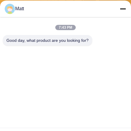
Matt
Gửi
7:43 PM
Good day, what product are you looking for?
Shanghai Tankii Alloy Material Co.,Ltd
east@tankii.com
86-21-56110178
1900 đường Mudanjiang, qu
ận Baoshan, 201999, Thượ
ng Hải, Trung Quốc
Trung Quốc chất lượng tốt Dây hợp kim đồng Niken Nhà cung cấp. Bản
quyền © 2026 Shanghai Tankii Alloy Material Co.,Ltd . Đã đăng ký Bản