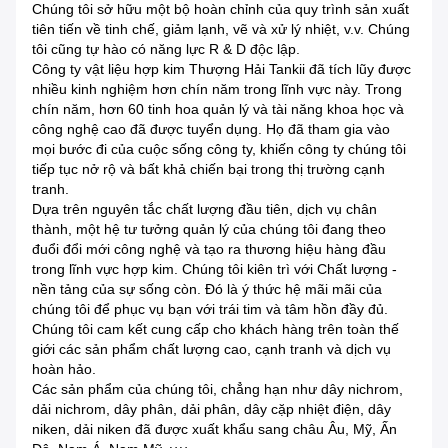
Chúng tôi sở hữu một bộ hoàn chỉnh của quy trình sản xuất
tiên tiến về tinh chế, giảm lạnh, vẽ và xử lý nhiệt, v.v. Chúng
tôi cũng tự hào có năng lực R & D độc lập.
Công ty vật liệu hợp kim Thượng Hải Tankii đã tích lũy được
nhiều kinh nghiệm hơn chín năm trong lĩnh vực này.
Trong
chín năm, hơn 60 tinh hoa quản lý và tài năng khoa học và
công nghệ cao đã được tuyển dụng. Họ đã tham gia vào
mọi bước đi của cuộc sống công ty, khiến công ty chúng tôi
tiếp tục nở rộ và bất khả chiến bại trong thị trường cạnh
tranh.
Dựa trên nguyên tắc chất lượng đầu tiên, dịch vụ chân
thành, một hệ tư tưởng quản lý của chúng tôi đang theo
đuổi đổi mới công nghệ và tạo ra thương hiệu hàng đầu
trong lĩnh vực hợp kim.
Chúng tôi kiên trì với Chất lượng -
nền tảng của sự sống còn.
Đó là ý thức hệ mãi mãi của
chúng tôi để phục vụ bạn với trái tim và tâm hồn đầy đủ.
Chúng tôi cam kết cung cấp cho khách hàng trên toàn thế
giới các sản phẩm chất lượng cao, cạnh tranh và dịch vụ
hoàn hảo.
Các sản phẩm của chúng tôi, chẳng hạn như dây nichrom,
dải nichrom, dây phân, dải phân, dây cặp nhiệt điện, dây
niken, dải niken đã được xuất khẩu sang châu Âu, Mỹ, Ấn