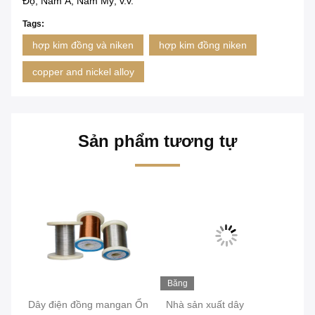
Độ, Nam Á, Nam Mỹ, v.v.
Tags:
hợp kim đồng và niken
hợp kim đồng niken
copper and nickel alloy
Sản phẩm tương tự
Băng
Bă
hình
hì
Dây điện đồng mangan Ổn
Nhà sản xuất dây
Sợ