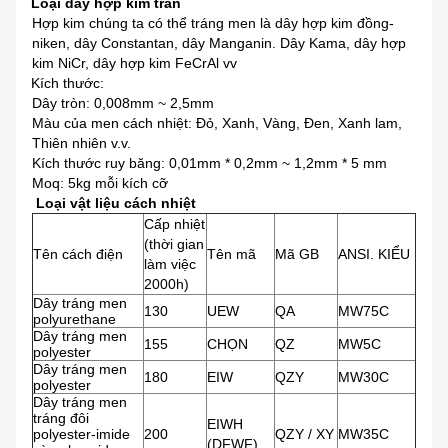
Loại dây hợp kim trần
Hợp kim chúng ta có thể tráng men là dây hợp kim đồng-
niken, dây Constantan, dây Manganin.
Dây Kama, dây hợp
kim NiCr, dây hợp kim FeCrAl vv
Kích thước:
Dây tròn: 0,008mm ~ 2,5mm
Màu của men cách nhiệt: Đỏ, Xanh, Vàng, Đen, Xanh lam,
Thiên nhiên v.v.
Kích thước ruy băng: 0,01mm * 0,2mm ~ 1,2mm * 5 mm
Moq: 5kg mỗi kích cỡ
Loại vật liệu cách nhiệt
Cấp nhiệt
(thời gian
Tên cách điện
Tên mã
Mã GB
ANSI.
KIỂU
làm việc
2000h)
Dây tráng men
130
UEW
QA
MW75C
polyurethane
Dây tráng men
155
CHỌN
QZ
MW5C
polyester
Dây tráng men
180
EIW
QZY
MW30C
polyester
Dây tráng men
tráng đôi
EIWH
polyester-imide
200
QZY / XY
MW35C
(DFWF)