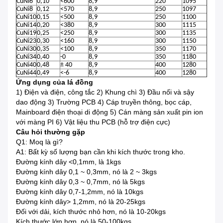
CuNi6
0,10
<600
8,9
220
1095
CuNi8
0,12
<570
8,9
250
1097
CuNi10
0,15
<500
8,9
250
1100
CuNi14
0,20
<380
8,9
300
1115
CuNi19
0,25
<250
8,9
300
1135
CuNi23
0,30
<160
8,9
300
1150
CuNi30
0,35
<100
8,9
350
1170
CuNi34
0,40
-0
8,9
350
1180
CuNi40
0,48
± 40
8,9
400
1280
CuNi44
0,49
<-6
8,9
400
1280
Ứng dụng của lá đồng
1) Điện và điện, công tắc 2) Khung chì 3) Đầu nối và sậy
dao động 3) Trường PCB 4) Cáp truyền thông, bọc cáp,
Mainboard điện thoại di động 5) Cán màng sản xuất pin ion
với màng PI 6) Vật liệu thu PCB (hỗ trợ điện cực)
Câu hỏi thường gặp
Q1: Moq là gì?
A1: Bất kỳ số lượng bạn cần khi kích thước trong kho.
Đường kính dây <0,1mm, là 1kgs
Đường kính dây 0,1 ~ 0,3mm, nó là 2 ~ 3kgs
Đường kính dây 0,3 ~ 0,7mm, nó là 5kgs
Đường kính dây 0,7-1,2mm, nó là 10kgs
Đường kính dây> 1,2mm, nó là 20-25kgs
Đối với dải, kích thước nhỏ hơn, nó là 10-20kgs
Kích thước lớn hơn, nó là 50-100kgs