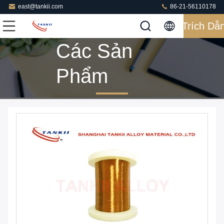
east@tankii.com
86-21-56110178
Trích Dẫ
Các Sản
Phẩm