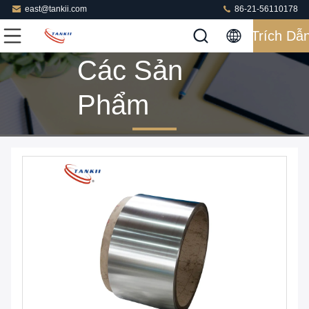
east@tankii.com
86-21-56110178
Trích Dẫ
Các Sản
Phẩm