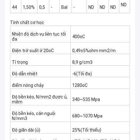
ND
44
1,50%
0,5
-
Bal
-
ND
ND
ND
Tính chất cơ học
Nhiệt độ dịch vụ liên tục tối
400oC
đa
Điện trở suất ở 20oC
0,49±5%ohm mm2/m
Tỉ trọng
8,9 g/cm3
Độ dẫn nhiệt
-6(Tối đa)
điểm nóng chảy
1280oC
Độ bền kéo, N/mm2 được ủ,
340~535 Mpa
mềm
Độ bền kéo, cán nguội
680~1070 Mpa
N/mm3
Độ giãn dài (ủ)
25%(Tối thiểu)