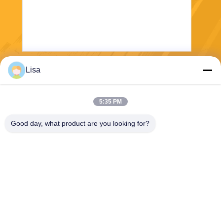
Lisa
Gửi
5:35 PM
Good day, what product are you looking for?
Shanghai Tankii Alloy Material Co.,Ltd
east@tankii.com
86-21-56110178
1900 đường Mudanjiang, qu
ận Baoshan, 201999, Thượ
ng Hải, Trung Quốc