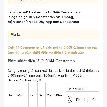
Làm nổi bật:
Lá điện trở CuNi44 Constantan
,
lá cặp nhiệt điện Constantan siêu mỏng
,
điện trở chính xác Dây hợp kim Constantan
Mô tả
CuNi44 Constantan Lá siêu mỏng 0,005-0,3mm cho các
ứng dụng cặp nhiệt điện và điện trở chính xác
Phim nhiệt điện lá CuNi44 Constantan
Công ty chúng tôi sản xuất lá hợp kim, lá kim loại, lá thép dày
0,005mm-0,1mm(5um-100um), rộng 1mm-1330mm.
Hàm lượng hóa học, %
Chỉ thị ROHS
Ni
Mn
Fe
Sĩ
Củ
Khác
Đĩa
Pb
Hg
Cr
CD