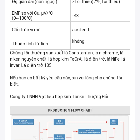
Độ giãn dài (cán nguội)
≥Tối thiểu)2%(Tối thiểu)
EMF so với Cu, μV/°C
-43
(0~100°C)
Cấu trúc vi mô
austenit
không
Thuộc tính từ tính
Chúng tôi thường sản xuất lá Constantan, lá nichrome, lá
niken nguyên chất, lá hợp kim FeCrAl, lá điện trở, lá NiFe, lá
invar. Lá điện trở 135.
Nếu bạn có bất kỳ yêu cầu nào, xin vui lòng cho chúng tôi
biết.
Công ty TNHH Vật liệu hợp kim Tankii Thượng Hải