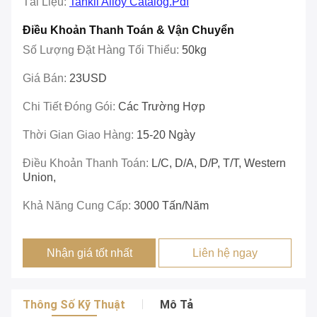
Tài Liệu:
Tankii Alloy Catalog.pdf
Điều Khoản Thanh Toán & Vận Chuyển
Số Lượng Đặt Hàng Tối Thiểu:
50kg
Giá Bán:
23USD
Chi Tiết Đóng Gói:
Các Trường Hợp
Thời Gian Giao Hàng:
15-20 Ngày
Điều Khoản Thanh Toán:
L/C, D/A, D/P, T/T, Western
Union,
Khả Năng Cung Cấp:
3000 Tấn/năm
Nhận giá tốt nhất
Liên hệ ngay
Thông Số Kỹ Thuật
Mô Tả