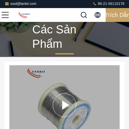
east@tankii.com
86-21-56110178
Trích Dẫ
Các Sản
Phẩm