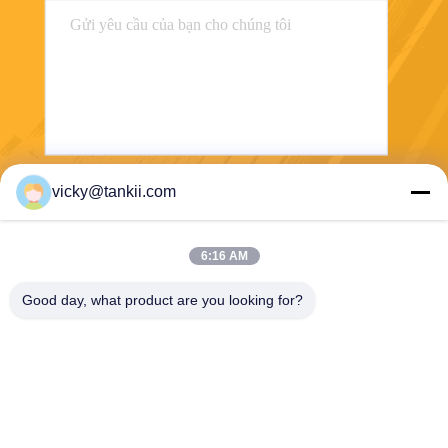
vicky@tankii.com
Gửi
6:16 AM
Good day, what product are you looking for?
Shanghai Tankii Alloy Material Co.,Ltd
east@tankii.com
86-21-56110178
1900 đường Mudanjiang, qu