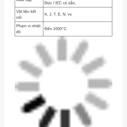
Đức / IEC có sẵn,
Vật liệu kết
K, J, T, E, N, vv.
nối
Phạm vi nhiệt
Đến 1000°C
độ