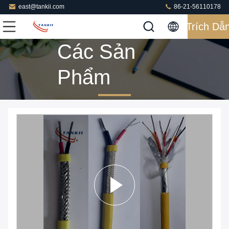
east@tankii.com
86-21-56110178
Trích Dẫ
Các Sản
Phẩm