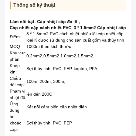
Thông số kỹ thuật
Làm nổi bật:
Cáp nhiệt cặp đa lõi
,
Cáp nhiệt cặp cách nhiệt PVC
,
3 * 1.5mm2 Cáp nhiệt cặp
3 * 1.5mm2 PVC cách nhiệt nhiều lõi cáp nhiệt cặp
Điểm:
loại K được sử dụng cho sản xuất gốm và thủy tinh
MOQ:
1000m theo kích thước
Khu vực
0.2mm2,0.5mm2 1.0mm2,1.5mm2,
phần:
Khép
Sợi thủy tinh, PVC, FEP, kapton, PFA
kín:
Chiều
100m, 200m, 300m,
dài cáp:
Phạm vi
lên đến 200C
nhiệt độ:
Ứng
Kết nối cảm biến cặp nhiệt điện
dụng:
áo
khoác
Sợi thủy tinh, PVC, FEP,
cáp: