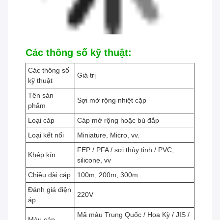
Các thông số kỹ thuật:
Các thông số
Giá trị
kỹ thuật
Tên sản
Sợi mở rộng nhiệt cặp
phẩm
Loại cáp
Cáp mở rộng hoặc bù đắp
Loại kết nối
Miniature, Micro, vv.
FEP / PFA / sợi thủy tinh / PVC,
Khép kín
silicone, vv
Chiều dài cáp
100m, 200m, 300m
Đánh giá điện
220V
áp
Mã màu Trung Quốc / Hoa Kỳ / JIS /
Màu cáp