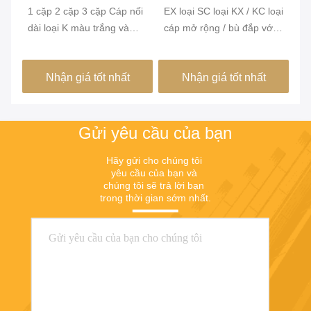
hình
hình
hì
K
1 cặp 2 cặp 3 cặp Cáp nối
EX loại SC loại KX / KC loại
Cá
cặp
dài loại K màu trắng và
cáp mở rộng / bù đắp với
bả
ho
xanh lá tiêu chuẩn IEC lớp
đệm đan đồng
24
1 dùng cho nhà máy nhiệt
T
Nhận giá tốt nhất
Nhận giá tốt nhất
điện
Gửi yêu cầu của bạn
Hãy gửi cho chúng tôi 
yêu cầu của bạn và 
chúng tôi sẽ trả lời bạn 
trong thời gian sớm nhất.