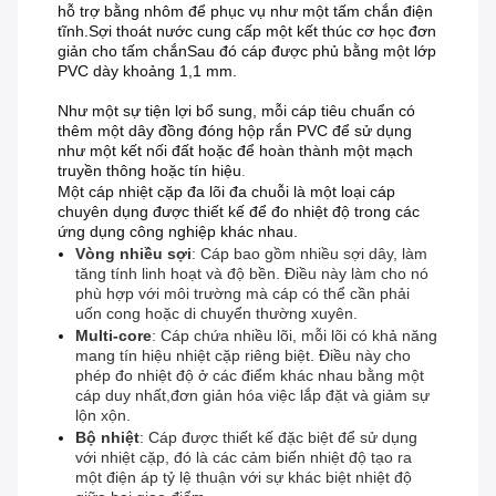
hỗ trợ bằng nhôm để phục vụ như một tấm chắn điện
tĩnh.Sợi thoát nước cung cấp một kết thúc cơ học đơn
giản cho tấm chắnSau đó cáp được phủ bằng một lớp
PVC dày khoảng 1,1 mm.
Như một sự tiện lợi bổ sung, mỗi cáp tiêu chuẩn có
thêm một dây đồng đóng hộp rắn PVC để sử dụng
như một kết nối đất hoặc để hoàn thành một mạch
truyền thông hoặc tín hiệu
.
Một cáp nhiệt cặp đa lõi đa chuỗi là một loại cáp
chuyên dụng được thiết kế để đo nhiệt độ trong các
ứng dụng công nghiệp khác nhau.
Vòng nhiều sợi
: Cáp bao gồm nhiều sợi dây, làm
tăng tính linh hoạt và độ bền. Điều này làm cho nó
phù hợp với môi trường mà cáp có thể cần phải
uốn cong hoặc di chuyển thường xuyên.
Multi-core
: Cáp chứa nhiều lõi, mỗi lõi có khả năng
mang tín hiệu nhiệt cặp riêng biệt. Điều này cho
phép đo nhiệt độ ở các điểm khác nhau bằng một
cáp duy nhất,đơn giản hóa việc lắp đặt và giảm sự
lộn xộn.
Bộ nhiệt
: Cáp được thiết kế đặc biệt để sử dụng
với nhiệt cặp, đó là các cảm biến nhiệt độ tạo ra
một điện áp tỷ lệ thuận với sự khác biệt nhiệt độ