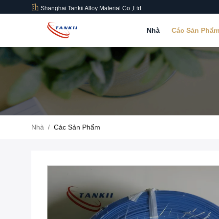
Shanghai Tankii Alloy Material Co.,Ltd
Nhà
Các Sản Phẩ
Nhà
/
Các Sản Phẩm