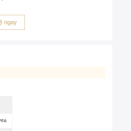
ệ ngay
 PFA