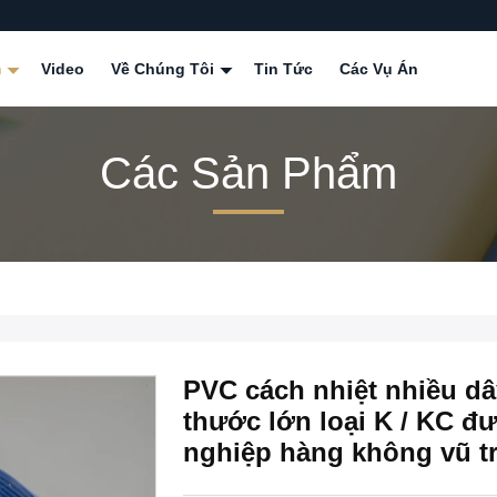
m
Video
Về Chúng Tôi
Tin Tức
Các Vụ Án
Các Sản Phẩm
PVC cách nhiệt nhiều dây
thước lớn loại K / KC 
nghiệp hàng không vũ t