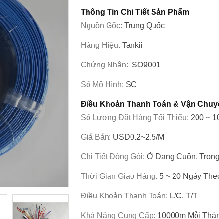
Thông Tin Chi Tiết Sản Phẩm
Nguồn Gốc:
Trung Quốc
Hàng Hiệu:
Tankii
Chứng Nhận:
ISO9001
Số Mô Hình:
SC
Điều Khoản Thanh Toán & Vận Chuy
Số Lượng Đặt Hàng Tối Thiểu:
200 ~ 
Giá Bán:
USD0.2~2.5/m
Chi Tiết Đóng Gói:
Ở Dạng Cuộn, Trong
Thời Gian Giao Hàng:
5 ~ 20 Ngày The
Điều Khoản Thanh Toán:
L/C, T/T
Khả Năng Cung Cấp:
10000m Mỗi Thá