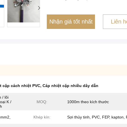
Nhận giá tốt nhất
Liên h
t cặp cách nhiệt PVC
,
Cáp nhiệt cặp nhiều dây dẫn
/ lõi
oại K /
MOQ:
1000m theo kích thước
h
5mm2,
Khép kín:
Sợi thủy tinh, PVC, FEP, kapton,