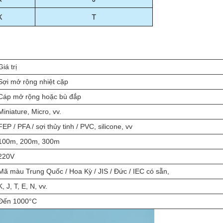
Giá trị
Sợi mở rộng nhiệt cặp
Cáp mở rộng hoặc bù đắp
Miniature, Micro, vv.
FEP / PFA / sợi thủy tinh / PVC, silicone, vv
100m, 200m, 300m
220V
Mã màu Trung Quốc / Hoa Kỳ / JIS / Đức / IEC có sẵn,
K, J, T, E, N, vv.
Đến 1000°C