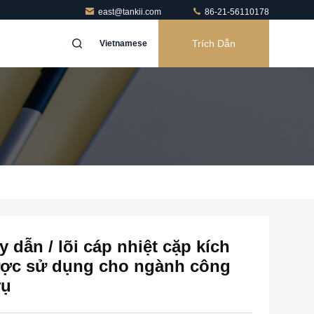
east@tankii.com
86-21-56110178
Trích Dẫn
Vietnamese
 dẫn / lõi cáp nhiệt cặp kích
được sử dụng cho ngành công
rụ