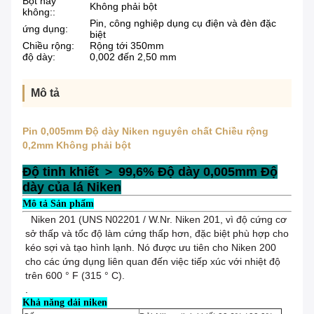
Bột hay
Không phải bột
không::
Pin, công nghiệp dụng cụ điện và đèn đặc
ứng dụng:
biệt
Chiều rộng:
Rộng tới 350mm
độ dày:
0,002 đến 2,50 mm
Mô tả
Pin 0,005mm Độ dày Niken nguyên chất Chiều rộng
0,2mm Không phải bột
Độ tinh khiết ＞ 99,6% Độ dày 0,005mm Độ
dày của lá Niken
Mô tả Sản phẩm
Niken 201 (UNS N02201 / W.Nr.
Niken 201, vì độ cứng cơ
sở thấp và tốc độ làm cứng thấp hơn, đặc biệt phù hợp cho
kéo sợi và tạo hình lạnh.
Nó được ưu tiên cho Niken 200
cho các ứng dụng liên quan đến việc tiếp xúc với nhiệt độ
trên 600 ° F (315 ° C).
.
Khả năng dải niken