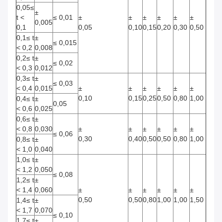
0,05≤
±
t
<
≤
0,01
±
±
±
±
±
±
0,005
0,1
0,05
0,10
0,15
0,20
0,30
0,50
0,1≤
t
±
≤
0,015
<
0,2
0,008
0,2≤
t
±
≤
0,02
<
0,3
0,012
0,3≤
t
±
≤
0,03
<
0,4
0,015
±
±
±
±
±
±
0,10
0,15
0,25
0,50
0,80
1,00
0,4≤
t
±
0,05
<
0,6
0,025
0,6≤
t
±
<
0,8
0,030
±
±
±
±
±
±
≤
0,06
0,30
0,40
0,50
0,50
0,80
1,00
0,8≤
t
±
<
1,0
0,040
1,0≤
t
±
<
1,2
0,050
≤
0,08
1,2≤
t
±
<
1,4
0,060
±
±
±
±
±
±
0,50
0,50
0,80
1,00
1,00
1,50
1,4≤
t
±
<
1,7
0,070
≤
0,10
1,7≤
t
±