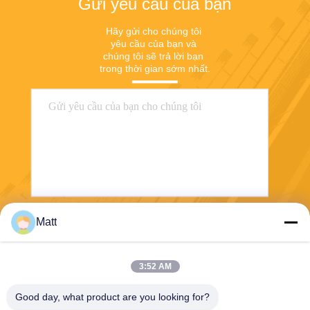
Gửi yêu cầu của bạn
lại chống quá nóng và quá
điện
Hãy gửi cho chúng tôi 
yêu cầu của bạn và 
chúng tôi sẽ trả lời bạn 
trong thời gian sớm nhất.
Matt
Gửi
3:52 AM
Good day, what product are you looking for?