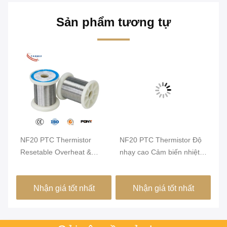
Sản phẩm tương tự
bề
NF20 PTC Thermistor
NF20 PTC Thermistor Độ
NF
Resetable Overheat &
nhạy cao Cảm biến nhiệt
cự
Overcurrent Protection
độ kháng cự ổn định cho
Ba
Resistor NF20 PTC
việc giám sát quá nóng
th
Nhận giá tốt nhất
Nhận giá tốt nhất
Thermistor Resetable
của động cơ và các thành
Overheat & Overcurrent
phần điện
Protection Resistor NF20
PTC Thermistor có thể đặt