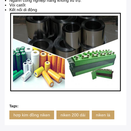
Ngành công nghiệp hàng không vũ trụ.
Vòi catốt
Kết nối di động
Tags:
hợp kim đồng niken
niken 200 dải
niken lá