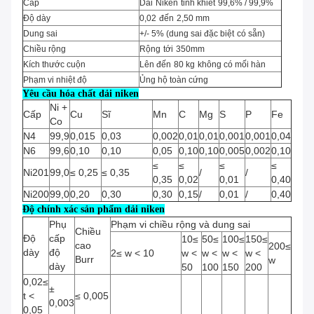
Cấp
Dải
Niken
tinh khiết
99,6% / 99,9%
Độ dày
0,02
đến
2,50 mm
Dung sai
+/- 5% (dung sai đặc biệt
có sẵn)
Chiều rộng
Rộng
tới
350mm
Kích thước cuộn
Lên đến
80 kg
không có mối hàn
Phạm vi nhiệt độ
Ủng hộ toàn cứng
Yêu cầu hóa chất dải niken
Ni +
Cấp
Cu
Sĩ
Mn
C
Mg
S
P
Fe
Co
N4
99,9
0,015
0,03
0,002
0,01
0,01
0,001
0,001
0,04
N6
99,6
0,10
0,10
0,05
0,10
0,10
0,005
0,002
0,10
≤
≤
≤
≤
Ni201
99,0
≤
0,25
≤
0,35
/
/
0,35
0,02
0,01
0,40
Ni200
99,0
0,20
0,30
0,30
0,15
/
0,01
/
0,40
Độ chính xác sản phẩm dải niken
Phụ
Phạm vi chiều rộng và dung sai
Chiều
Độ
cấp
10≤
50≤
100≤
150≤
cao
200≤
dày
độ
2≤
w
<
10
w
<
w
<
w
<
w
<
Burr
w
dày
50
100
150
200
0,02≤
±
t
<
≤
0,005
0,003
0,05