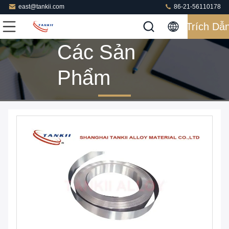
east@tankii.com
86-21-56110178
Trích Dẫ
Các Sản
Phẩm