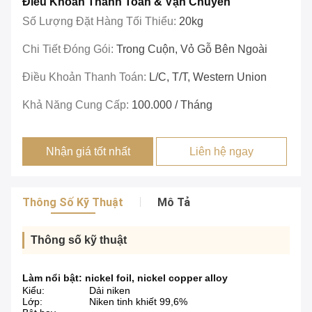
Điều Khoản Thanh Toán & Vận Chuyển
Số Lượng Đặt Hàng Tối Thiểu:
20kg
Chi Tiết Đóng Gói:
Trong Cuộn, Vỏ Gỗ Bên Ngoài
Điều Khoản Thanh Toán:
L/c, T/T, Western Union
Khả Năng Cung Cấp:
100.000 / Tháng
Nhận giá tốt nhất
Liên hệ ngay
Thông Số Kỹ Thuật
Mô Tả
Thông số kỹ thuật
Làm nổi bật:
nickel foil
,
nickel copper alloy
Kiểu:
Dải niken
Lớp:
Niken tinh khiết 99,6%