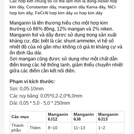
Các hợp kim chúng tôi có thể làm mịn là đồng-nickel hợp
kim dây, Constantan dây, manganin dây Kama dây, NiCr
hợp kim dây, FeCrAl hợp kim dây vv hợp kim dây
Manganin là tên thương hiệu cho một hợp kim
thường có 86% đồng, 12% mangan và 2% niken.
Manganin foil và dây được sử dụng trong sản xuất
kháng cự, đặc biệt là các shunt ammeter, vì hệ số
nhiệt độ của nó gần như không có giá trị kháng cự và
ổn định lâu dài.
Sợi mangan cũng được sử dụng như một chất dẫn
điện trong các hệ thống lạnh, giảm thiểu chuyển nhiệt
giữa các điểm cần kết nối điện.
Phạm vi kích thước:
Sợi: 0,05-10mm
Các ruy băng: 0,05*0,2-2,0*6,0mm
Dải: 0,05 * 5,0 - 5,0 * 250mm
Manganin
Manganin
Manganin
Các mục
6J12
6J8
6J13
Thành
Thêm
8~10
11~13
1~2
phần