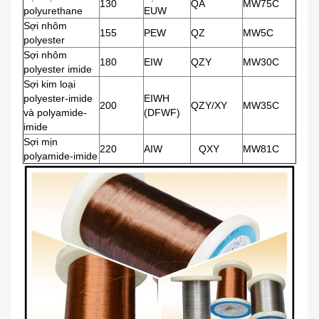
130
QA
MW75C
polyurethane
EUW
Sợi nhôm
155
PEW
QZ
MW5C
polyester
Sợi nhôm
180
EIW
QZY
MW30C
polyester imide
Sợi kim loại
polyester-imide
EIWH
200
QZY/XY
MW35C
và polyamide-
(DFWF)
imide
Sợi mịn
220
AIW
QXY
MW81C
polyamide-imide