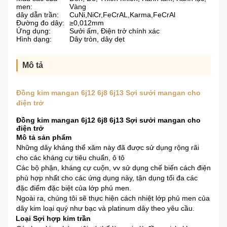
men:
Vàng
dây dẫn trần:
CuNi,NiCr,FeCrAL,Karma,FeCrAl
Đường đo dây:
≥0,012mm
Ứng dụng:
Sưởi ấm, Điện trở chính xác
Hình dạng:
Dây tròn, dây dẹt
Mô tả
Đồng kim mangan 6j12 6j8 6j13 Sợi sưởi mangan cho
điện trở
Đồng kim mangan 6j12 6j8 6j13 Sợi sưởi mangan cho
điện trở
Mô tả sản phẩm
Những dây kháng thể xăm này đã được sử dụng rộng rãi
cho các kháng cự tiêu chuẩn, ô tô
Các bộ phận, kháng cự cuộn, vv sử dụng chế biến cách điện
phù hợp nhất cho các ứng dụng này, tận dụng tối đa các
đặc điểm đặc biệt của lớp phủ men.
Ngoài ra, chúng tôi sẽ thực hiện cách nhiệt lớp phủ men của
dây kim loại quý như bạc và platinum dây theo yêu cầu.
Loại Sợi hợp kim trần