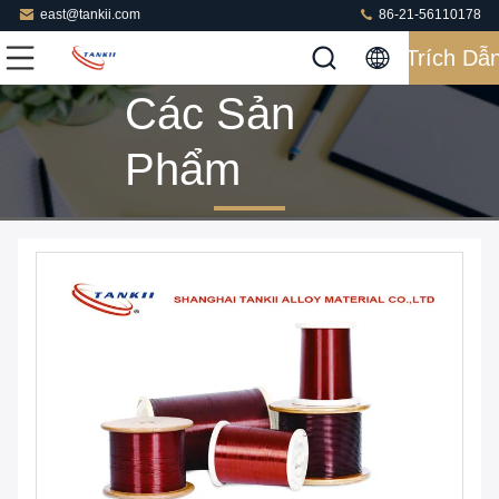
east@tankii.com
86-21-56110178
Trích Dẫ
Các Sản
Phẩm