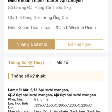
Điều Khoản Thanh Toán & Vận Chuyển
Số Lượng Đặt Hàng Tối Thiểu:
5kg
Chi Tiết Đóng Gói:
Trong Ống Chỉ
Điều Khoản Thanh Toán:
L/C, T/T, Western Union
Nhận giá tốt nhất
Liên hệ ngay
Thông Số Kỹ Thuật
Mô Tả
Thông số kỹ thuật
Làm nổi bật:
6j13 Sợi sưởi mangan
,
6j12 Sợi sợi sưởi mangan
,
6j8 Sợi sợi sưởi mangan
Khép kín:
tráng men
Lớp học tính
:133oC,150oC,180oC,200oC,220oC
khí:
Màu sắc của
Đen, Đỏ, Thiên nhiên, Xanh lam, Xanh lục,