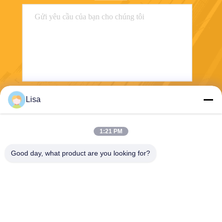
Lisa
Gửi
1:21 PM
Good day, what product are you looking for?
Shanghai Tankii Alloy Material Co.,Ltd
east@tankii.com
86-21-56110178