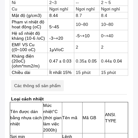
Ni
2~3
--
2 ~ 5
Cu
Ngơi nghỉ
Ngơi nghỉ
Ngơi nghỉ
Mật độ (g/cm3)
8.44
8.7
8.4
Phạm vi nhiệt độ
10~80
10~80
hoạt động (oC)
5~45
Hệ số nhiệt độ
-5~+10
0~+40
kháng (10-6 /oC)
-3~+20
EMF VS Cu
2
2
((0~100 oC)
1μV/oC
Kháng điện
(20oC)
0.47 ± 0.03
0.35
± 0.05
0.44
± 0.04
(ohm*mm2/m)
Chiều dài
Ít nhất 15%
15 phút
15 phút
Các thông số sản phẩm
Loại cách nhiệt
Mức
Tên được dán
nhiệt°C
ANSI.
bằng nhựa cách
(thời gian
Tên mã
Mã GB
TYPE
nhiệt
làm việc
2000h)
Sợi mịn
Lệnh