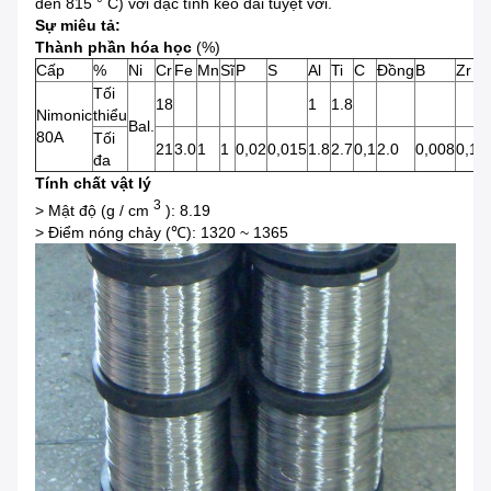
đến 815 ° C) với đặc tính kéo dài tuyệt vời.
Sự miêu tả:
Thành phần hóa học
(%)
Cấp
%
Ni
Cr
Fe
Mn
Sĩ
P
S
Al
Ti
C
Đồng
B
Zr
Tối
18
1
1.8
Nimonic
thiểu
Bal.
80A
Tối
21
3.0
1
1
0,02
0,015
1.8
2.7
0,1
2.0
0,008
0,15
đa
Tính chất vật lý
3
> Mật độ (g / cm
): 8.19
> Điểm nóng chảy (℃): 1320 ~ 1365