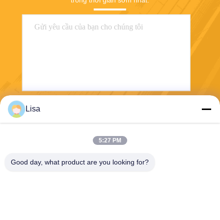
Lisa
Gửi
5:27 PM
Good day, what product are you looking for?
Shanghai Tankii Alloy Material Co.,Ltd
east@tankii.com