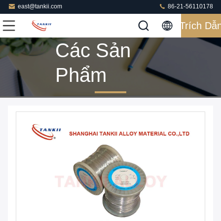
east@tankii.com
86-21-56110178
Trích Dẫ
Các Sản
Phẩm