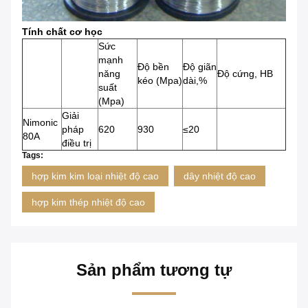
Tính chất cơ học
Sức
mạnh
Độ bền
Độ giãn
năng
Độ cứng, HB
kéo (Mpa)
dài,%
suất
(Mpa)
Giải
Nimonic
pháp
620
930
≤20
80A
điều trị
Tags:
hợp kim kim loại nhiệt độ cao
dây nhiệt độ cao
hợp kim thép nhiệt độ cao
Sản phẩm tương tự