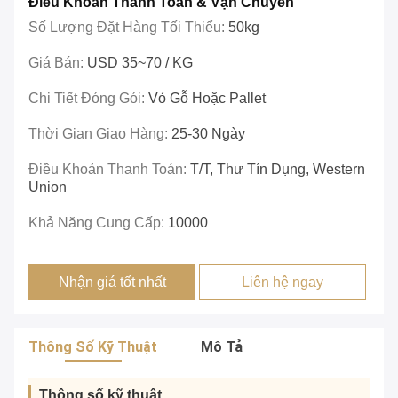
Điều Khoản Thanh Toán & Vận Chuyển
Số Lượng Đặt Hàng Tối Thiểu:
50kg
Giá Bán:
USD 35~70 / KG
Chi Tiết Đóng Gói:
Vỏ Gỗ Hoặc Pallet
Thời Gian Giao Hàng:
25-30 Ngày
Điều Khoản Thanh Toán:
T/T, Thư Tín Dụng, Western
Union
Khả Năng Cung Cấp:
10000
Nhận giá tốt nhất
Liên hệ ngay
Thông Số Kỹ Thuật
Mô Tả
Thông số kỹ thuật