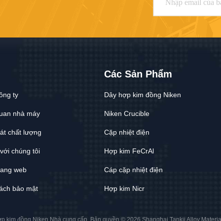
Các Sản Phẩm
ông ty
Dây hợp kim đồng Niken
uan nhà máy
Niken Crucible
át chất lượng
Cặp nhiệt điện
với chúng tôi
Hợp kim FeCrAl
rang web
Cáp cặp nhiệt điện
ách bảo mật
Hợp kim Nicr
ợp kim đồng Niken Nhà cung cấp. Bản quyền © 2026 Shanghai Tankii Alloy Material