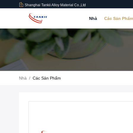
Shanghai Tankii Alloy Material Co.,Ltd
Nhà
Các Sản Phẩ
Nhà
/
Các Sản Phẩm