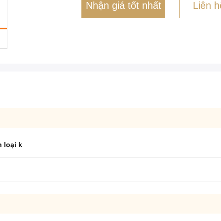
Nhận giá tốt nhất
Liên h
 loại k