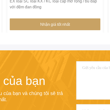
EX loại SC loại KX / KC loại cáp mở rộng / bù đắp
với đệm đan đồng
Nhận giá tốt nhất
 của bạn
 của bạn và chúng tôi sẽ trả 
hất.