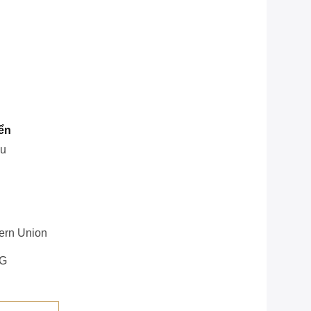
ển
ệu
tern Union
NG