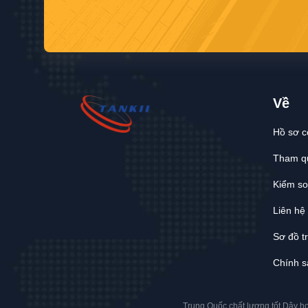
Về
Hồ sơ c
Tham q
Kiểm so
Liên hệ 
Sơ đồ t
Chính s
Trung Quốc chất lượng tốt Dây h