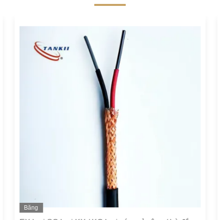
Băng
hình