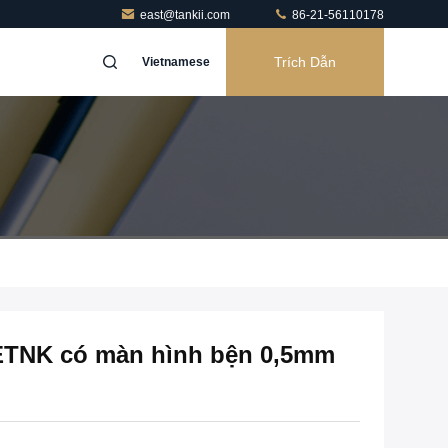
east@tankii.com
86-21-56110178
Trích Dẫn
Vietnamese
i ETNK có màn hình bện 0,5mm