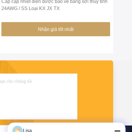
Cáp cặp nhiệt điện được bảo vệ bằng sợi thủy tinh
Cảm
24AWG / SS Loại KX JX TX
đồng
thiể
Nhận giá tốt nhất
Lisa