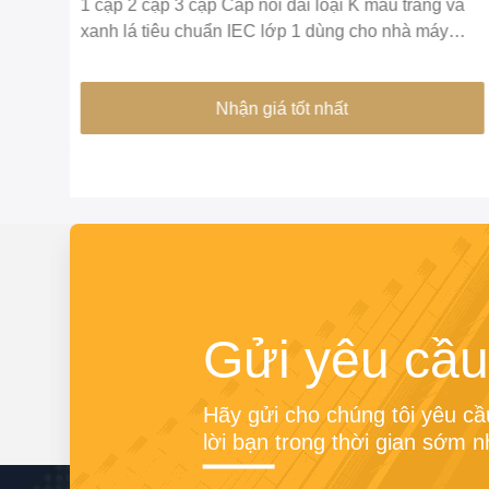
8
1 cặp 2 cặp 3 cặp Cáp nối dài loại K màu trắng và
xanh lá tiêu chuẩn IEC lớp 1 dùng cho nhà máy
nhiệt điện
Nhận giá tốt nhất
Gửi yêu cầu
Hãy gửi cho chúng tôi yêu cầu
lời bạn trong thời gian sớm n