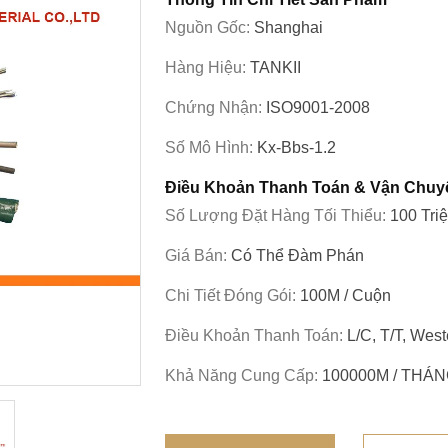
Nguồn Gốc:
Shanghai
Hàng Hiệu:
TANKII
Chứng Nhận:
ISO9001-2008
Số Mô Hình:
Kx-Bbs-1.2
Điều Khoản Thanh Toán & Vận Chuy
Số Lượng Đặt Hàng Tối Thiểu:
100 Tri
Giá Bán:
Có Thể Đàm Phán
Chi Tiết Đóng Gói:
100M / Cuộn
Điều Khoản Thanh Toán:
L/c, T/T, Wes
Khả Năng Cung Cấp:
100000M / THÁ