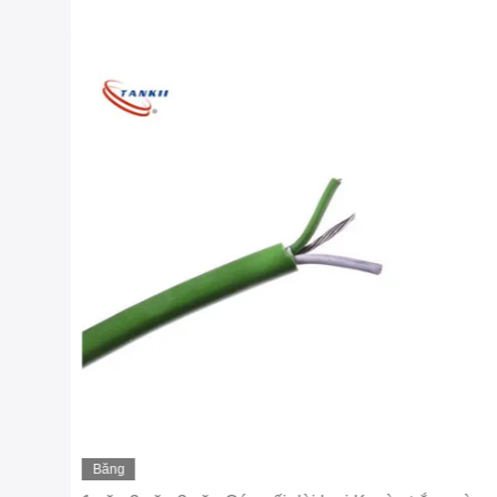
Băng
hình