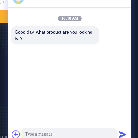
Gửi
10:48 AM
Good day, what product are you looking 
for?
Liên Hệ Với Chúng Tôi
east@tankii.com
86-21-56110178
1900 đường Mudanjiang, quận Baoshan,
201999, Thượng Hải, Trung Quốc
 Co.,Ltd . Đã đăng ký Bản quyền.