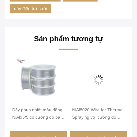
dây điện trở sưởi
Sản phẩm tương tự
Dây phun nhiệt màu đồng
NiAl8020 Wire for Thermal
Dâ
NiAl95/5 có cường độ bám
Spraying với cường độ
độ
dính 4300 Psi và Tiêu
bám dính 4300 Psi, hiệu
bề
0
chuẩn BS EN14640
suất lắng đọng 70% và bề
bề