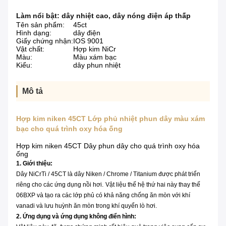
Làm nổi bật:
dây nhiệt cao
,
dây nóng điện áp thấp
Tên sản phẩm:
45ct
Hình dạng:
dây điện
Giấy chứng nhận:
IOS 9001
Vật chất:
Hợp kim NiCr
Màu:
Màu xám bạc
Kiểu:
dây phun nhiệt
Mô tả
Hợp kim niken 45CT Lớp phủ nhiệt phun dây màu xám
bạc cho quá trình oxy hóa ống
Hợp kim niken 45CT Dây phun dây cho quá trình oxy hóa
ống
1. Giới thiệu:
Dây NiCrTi / 45CT là dây Niken / Chrome / Titanium được phát triển
riêng cho các ứng dụng nồi hơi.
Vật liệu thế hệ thứ hai này thay thế
06BXP và tạo ra các lớp phủ có khả năng chống ăn mòn với khí
vanadi và lưu huỳnh ăn mòn trong khí quyển lò hơi.
2. Ứng dụng và ứng dụng không điển hình: