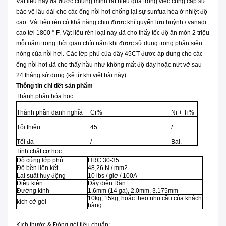
Vật liệu này đã được chứng minh rất hiệu quả trong việc cung cấp sự
bảo vệ lâu dài cho các ống nồi hơi chống lại sự sunfua hóa ở nhiệt độ
cao.
Vật liệu rèn có khả năng chịu được khí quyển lưu huỳnh / vanadi
cao tới 1800 ° F.
Vật liệu rèn loại này đã cho thấy tốc độ ăn mòn 2 triệu
mỗi năm trong thời gian chín năm khi được sử dụng trong phần siêu
nóng của nồi hơi.
Các lớp phủ của dây 45CT được áp dụng cho các
ống nồi hơi đã cho thấy hầu như không mất độ dày hoặc nứt vỡ sau
24 tháng sử dụng (kể từ khi viết bài này).
Thông tin chi tiết sản phẩm
Thành phần hóa học:
Thành phần danh nghĩa
Cr%
Ni + Ti%
Tối thiểu
45
/
Tối đa
/
Bal.
Tính chất cơ học
Độ cứng lớp phủ
HRC 30-35
Độ bền liên kết
48,26 N / mm2
Lai suât huy động
10 lbs / giờ / 100A
Điều kiện
Dây diện Rắn
Đường kính
1.6mm (14 ga), 2.0mm, 3.175mm
10kg, 15kg, hoặc theo nhu cầu của khách
kích cỡ gói
hàng
Kích thước & Đóng gói tiêu chuẩn: