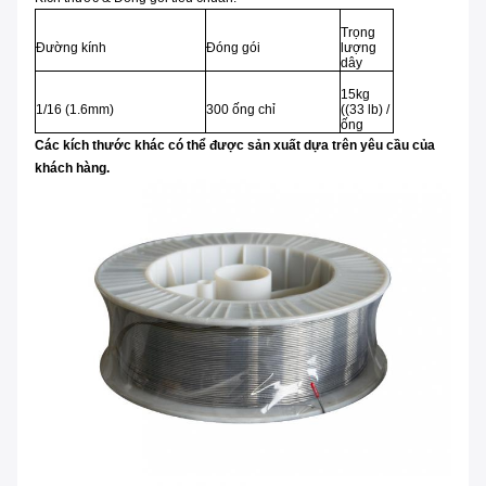
Trọng
Đường kính
Đóng gói
lượng
dây
15kg
1/16 (1.6mm)
300 ống chỉ
((33 lb) /
ống
Các kích thước khác có thể được sản xuất dựa trên yêu cầu của
khách hàng.