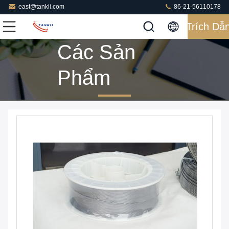
east@tankii.com
86-21-56110178
Trích Dẫ
Các Sản
Phẩm