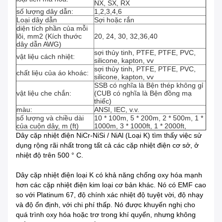
NX, SX, RX
số lượng dây dẫn:
1,2,3,4,6
Loại dây dẫn
Sợi hoặc rắn
diện tích phần của mỗi
lõi, mm2 (Kích thước
20, 24, 30, 32,36,40
dây dẫn AWG)
sợi thủy tinh, PTFE, PTFE, PVC,
vật liệu cách nhiệt:
silicone, kapton, vv
sợi thủy tinh, PTFE, PTFE, PVC,
chất liệu của áo khoác:
silicone, kapton, vv
SSB có nghĩa là Bện thép không gỉ
vật liệu che chắn:
(CUB có nghĩa là Bện đồng mạ
thiếc)
màu:
ANSI, IEC, v.v.
số lượng và chiều dài
10 * 100m, 5 * 200m, 2 * 500m, 1 *
của cuộn dây, m (ft)
1000m, 3 * 1000ft, 1 * 2000ft,
Dây cặp nhiệt điện NiCr-NiSi / NiAl (Loại K) tìm thấy việc sử
dụng rộng rãi nhất trong tất cả các cặp nhiệt điện cơ sở, ở
nhiệt độ trên 500 ° C.
Dây cặp nhiệt điện loại K có khả năng chống oxy hóa mạnh
hơn các cặp nhiệt điện kim loại cơ bản khác. Nó có EMF cao
so với Platinum 67, độ chính xác nhiệt độ tuyệt vời, độ nhạy
và độ ổn định, với chi phí thấp. Nó được khuyến nghị cho
quá trình oxy hóa hoặc trơ trong khí quyển, nhưng không