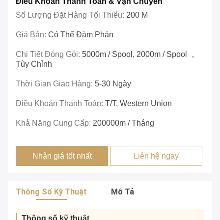
Điều Khoản Thanh Toán & Vận Chuyển
Số Lượng Đặt Hàng Tối Thiểu:
200 M
Giá Bán:
Có Thể Đàm Phán
Chi Tiết Đóng Gói:
5000m / Spool, 2000m / Spool ，
Tùy Chỉnh
Thời Gian Giao Hàng:
5-30 Ngày
Điều Khoản Thanh Toán:
T/T, Western Union
Khả Năng Cung Cấp:
200000m / Tháng
Nhận giá tốt nhất
Liên hệ ngay
Thông Số Kỹ Thuật
Mô Tả
Thông số kỹ thuật