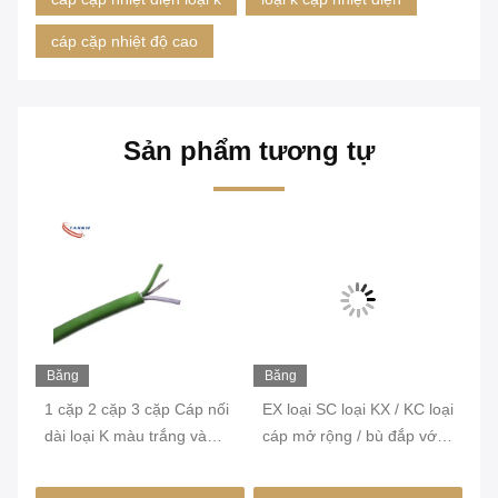
cáp cặp nhiệt độ cao
Sản phẩm tương tự
Băng
Băng
Bă
hình
hình
hì
K
1 cặp 2 cặp 3 cặp Cáp nối
EX loại SC loại KX / KC loại
Cá
cặp
dài loại K màu trắng và
cáp mở rộng / bù đắp với
bả
ho
xanh lá tiêu chuẩn IEC lớp
đệm đan đồng
24
1 dùng cho nhà máy nhiệt
T