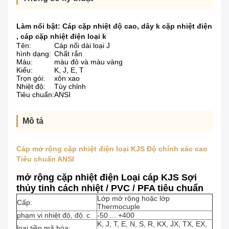
Làm nổi bật:
Cáp cặp nhiệt độ cao
,
dây k cặp nhiệt điện
,
cáp cặp nhiệt điện loại k
Tên:
Cáp nối dài loại J
hình dạng:
Chất rắn
Màu:
màu đỏ và màu vàng
Kiểu:
K, J, E, T
Trọn gói:
xôn xao
Nhiệt độ:
Tùy chỉnh
Tiêu chuẩn:
ANSI
Mô tả
Cáp mở rộng cặp nhiệt điện loại KJS Độ chính xác cao
Tiêu chuẩn ANSI
mở rộng cặp nhiệt điện Loại cáp KJS Sợi
thủy tinh cách nhiệt / PVC / PFA tiêu chuẩn
Lớp mở rộng hoặc lớp
Cấp:
Thermocuple
phạm vi nhiệt độ, độ.
c
-50 ... +400
K, J, T, E, N, S, R, KX, JX, TX, EX,
loại tiền mã hóa: