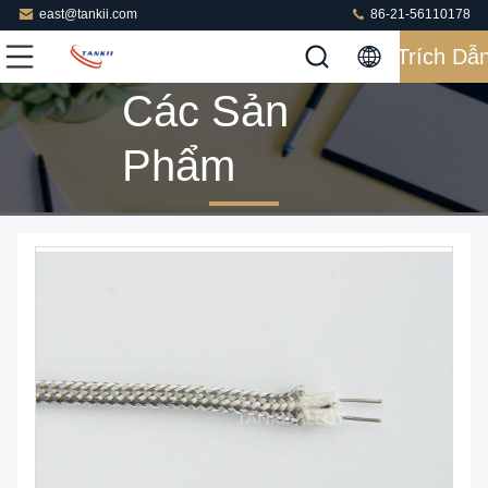
east@tankii.com
86-21-56110178
Trích Dẫ
Các Sản
Phẩm