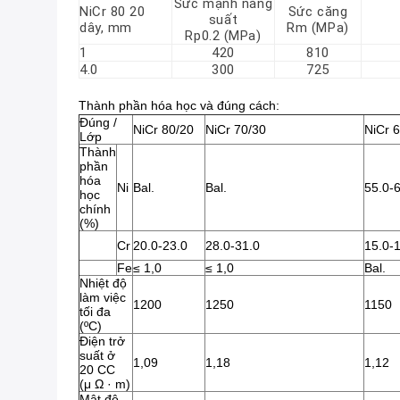
Sức mạnh năng
NiCr 80 20
Sức căng
suất
dây, mm
Rm (MPa)
Rp0.2 (MPa)
1
420
810
4.0
300
725
Thành phần hóa học và đúng cách:
Đúng /
NiCr 80/20
NiCr 70/30
NiCr 
Lớp
Thành
phần
hóa
Ni
Bal.
Bal.
55.0-
học
chính
(%)
Cr
20.0-23.0
28.0-31.0
15.0-
Fe
≤ 1,0
≤ 1,0
Bal.
Nhiệt độ
làm việc
1200
1250
1150
tối đa
(ºC)
Điện trở
suất ở
1,09
1,18
1,12
20 CC
(μ Ω · m)
Mật độ