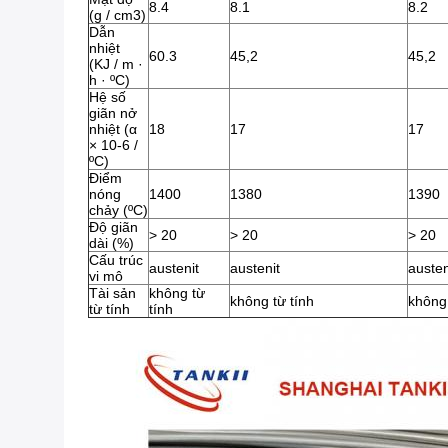
8.4
8.1
8.2
(g / cm3)
Dẫn
nhiệt
60.3
45,2
45,2
(KJ / m ·
h · ºC)
Hệ số
giãn nở
nhiệt (α
18
17
17
× 10-6 /
ºC)
Điểm
nóng
1400
1380
1390
chảy (ºC)
Độ giãn
> 20
> 20
> 20
dài (%)
Cấu trúc
austenit
austenit
austen
vi mô
Tài sản
không từ
không từ tính
không 
từ tính
tính