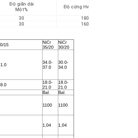
Độ giãn dài
Độ cứng Hv
Một%
30
180
30
160
NiCr
NiCr
60/15
35/20
30/20
34.0-
30.0-
61.0
37.0
34.0
18.0-
18.0-
18.0
21.0
21.0
Bal.
Bal.
1100
1100
1,04
1,04