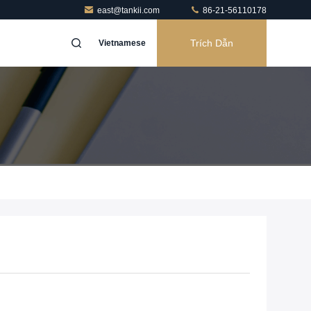
east@tankii.com
86-21-56110178
Trích Dẫn
Vietnamese