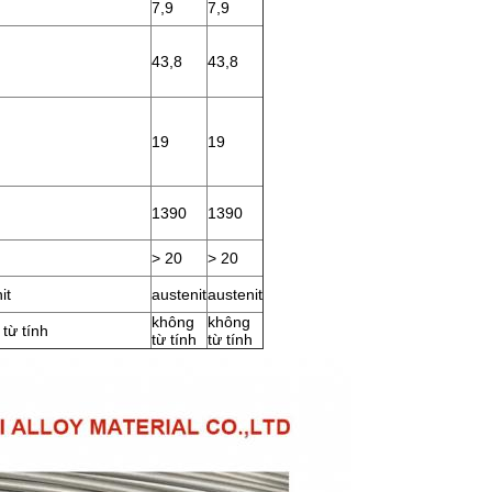
7,9
7,9
43,8
43,8
19
19
1390
1390
> 20
> 20
it
austenit
austenit
không
không
từ tính
từ tính
từ tính