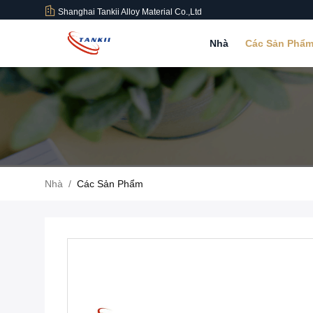
Shanghai Tankii Alloy Material Co.,Ltd
Nhà
Các Sản Phẩ
Nhà
/
Các Sản Phẩm