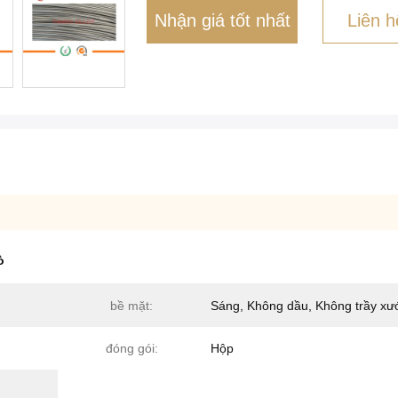
Nhận giá tốt nhất
Liên h
ò
bề mặt:
Sáng, Không dầu, Không trầy xư
đóng gói:
Hộp