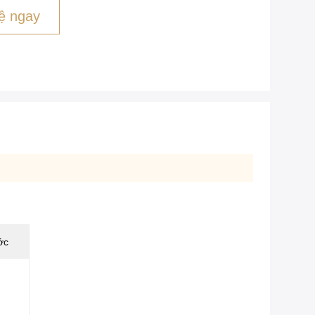
ệ ngay
ớc