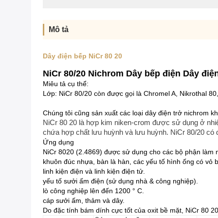
Mô tả
Dây điện bếp NiCr 80 20
NiCr 80/20 Nichrom Dây bếp điện Dây điệ
Miêu tả cụ thể:
Lớp: NiCr 80/20 còn được gọi là Chromel A, Nikrothal 80
Chúng tôi cũng sản xuất các loại dây điện trở nichrom k
NiCr 80 20 là hợp kim niken-crom được sử dụng ở nhiệt
chứa hợp chất lưu huỳnh và lưu huỳnh.
NiCr 80/20 có 
Ứng dụng
NiCr 8020 (2.4869) được sử dụng cho các bộ phận làm nó
khuôn đúc nhựa, bàn là hàn, các yếu tố hình ống có vỏ 
linh kiện điện và linh kiện điện tử.
yếu tố sưởi ấm điện (sử dụng nhà & công nghiệp).
lò công nghiệp lên đến 1200 ° C.
cáp sưởi ấm, thảm và dây.
Do đặc tính bám dính cực tốt của oxit bề mặt, NiCr 80 2