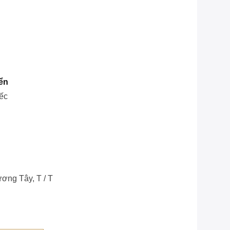
ển
ếc
ơng Tây, T / T