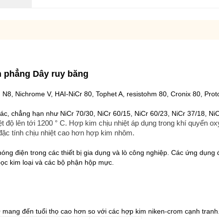
n phẳng Dây ruy băng
, N8, Nichrome V, HAI-NiCr 80, Tophet A, resistohm 80, Cronix 80, Pro
hác, chẳng hạn như NiCr 70/30, NiCr 60/15, NiCr 60/23, NiCr 37/18, Ni
 độ lên tới 1200 ° C.
Hợp kim chịu nhiệt áp dụng trong khí quyển ox
đặc tính chịu nhiệt cao hơn hợp kim nhôm.
ng điện trong các thiết bị gia dụng và lò công nghiệp. Các ứng dụng 
bọc kim loại và các bộ phận hộp mực.
0 mang đến tuổi thọ cao hơn so với các hợp kim niken-crom cạnh tranh