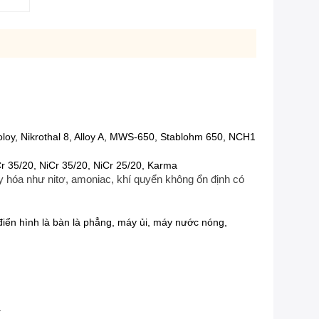
toloy, Nikrothal 8, Alloy A, MWS-650, Stablohm 650, NCH1
Cr 35/20, NiCr 35/20, NiCr 25/20, Karma
y hóa như nitơ, amoniac, khí quyển không ổn định có
điển hình là bàn là phẳng, máy ủi, máy nước nóng,
.