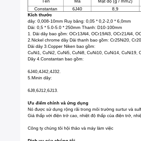
Tên
Mã
Mật độ (g / mm2)
Constantan
6J40
8,9
Kích thước
dây: 0,008-10mm Ruy băng: 0,05 * 0,2-2,0 * 6,0mm
Dải: 0,5 * 5.0-5.0 * 250mm Thanh: D10-100mm
1. Dải dây bao gồm: OCr13Al4, OCr19Al3, OCr21Al4, O
2.Nickel chrome dây Dải thanh bao gồm: Cr25Ni20, Cr2
Dải dây 3.Copper Niken bao gồm:
CuNi1, CuNi2, CuNi5, CuNi8, CuNi10, CuNi14, CuNi19, 
Dây 4.Constantan bao gồm:
6J40,4J42,4J32.
5.Minin dây:
6J8,6J12,6J13.
Ưu điểm chính và ứng dụng
Nó được sử dụng rộng rãi trong môi trường surtur và sulfi
Giá thấp với điện trở cao, nhiệt độ thấp của điện trở, nh
Công ty chúng tôi hội thảo và máy làm việc
Dịch vụ của chúng tôi