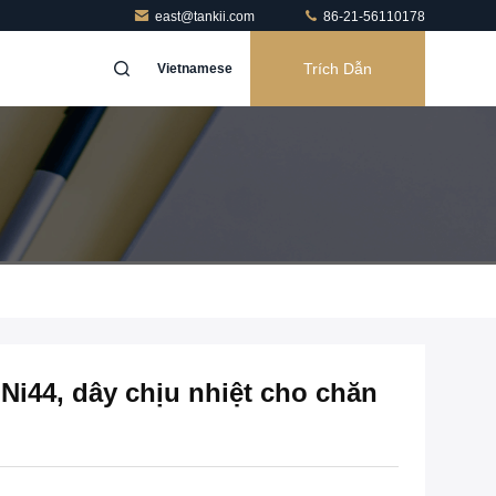
east@tankii.com
86-21-56110178
Trích Dẫn
Vietnamese
i44, dây chịu nhiệt cho chăn