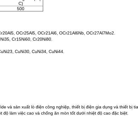
C)
500
Cr20Al5, OCr25Al5, OCr21Al6, OCr21Al6Nb, OCr27Al7Mo2.
0Ni35, Cr15Ni60, Cr20Ni80.
CuNi23, CuNi30, CuNi34, CuNi44.
de và sản xuất lò điện công nghiệp, thiết bị điện gia dụng và thiết bị ti
iệt độ làm việc cao và chống ăn mòn tốt dưới nhiệt độ cao đặc biệt.