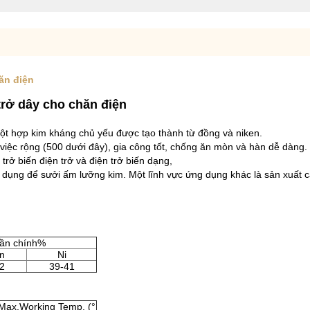
ăn điện
rở dây cho chăn điện
một hợp kim kháng chủ yếu được tạo thành từ đồng và niken.
m việc rộng (500 dưới đây), gia công tốt, chống ăn mòn và hàn dễ dàng.
rở biến điện trở và điện trở biến dạng,
dụng để sưởi ấm lưỡng kim.
Một lĩnh vực ứng dụng khác là sản xuất c
ần chính%
n
Ni
2
39-41
Max.Working Temp. (°