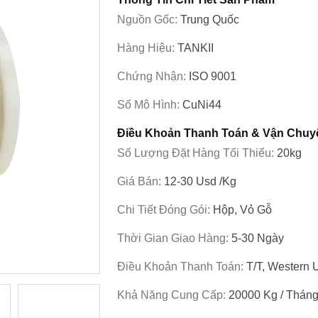
Nguồn Gốc:
Trung Quốc
Hàng Hiệu:
TANKII
Chứng Nhận:
ISO 9001
Số Mô Hình:
CuNi44
Điều Khoản Thanh Toán & Vận Chuy
Số Lượng Đặt Hàng Tối Thiểu:
20kg
Giá Bán:
12-30 Usd /kg
Chi Tiết Đóng Gói:
Hộp, Vỏ Gỗ
Thời Gian Giao Hàng:
5-30 Ngày
Điều Khoản Thanh Toán:
T/T, Western 
Khả Năng Cung Cấp:
20000 Kg / Thán