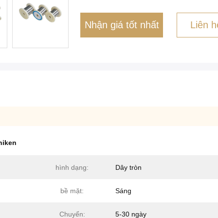
Nhận giá tốt nhất
Liên h
niken
hình dạng:
Dây tròn
bề mặt:
Sáng
Chuyển:
5-30 ngày