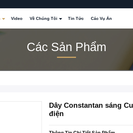
m
Video
Về Chúng Tôi
Tin Tức
Các Vụ Án
Các Sản Phẩm
Dây Constantan sáng CuN
điện
Thông Tin Chi Tiết Sản Phẩm