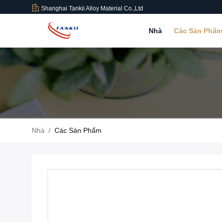
Shanghai Tankii Alloy Material Co.,Ltd
Nhà
Các Sản Phẩ
Nhà
/
Các Sản Phẩm