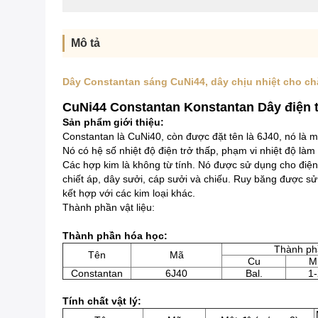
Mô tả
Dây Constantan sáng CuNi44, dây chịu nhiệt cho ch
CuNi44 Constantan Konstantan Dây điện t
Sản phẩm giới thiệu:
Constantan là CuNi40, còn được đặt tên là 6J40, nó là 
Nó có hệ số nhiệt độ điện trở thấp, phạm vi nhiệt độ là
Các hợp kim là không từ tính.
Nó được sử dụng cho điện t
chiết áp, dây sưởi, cáp sưởi và chiếu.
Ruy băng được sử 
kết hợp với các kim loại khác.
Thành phần vật liệu:
Thành phần hóa học:
Thành ph
Tên
Mã
Cu
M
Constantan
6J40
Bal.
1-
Tính chất vật lý: