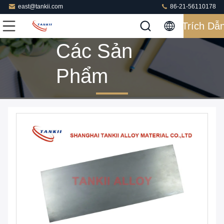
east@tankii.com
86-21-56110178
Trích Dẫ
Các Sản
Phẩm