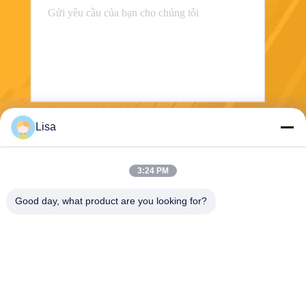
Lisa
Gửi
3:24 PM
Good day, what product are you looking for?
Shanghai Tankii Alloy Material Co.,Ltd
east@tankii.com
86-21-56110178
1900 đường Mudanjiang, qu