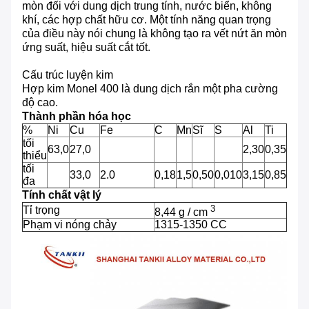
mòn đối với dung dịch trung tính, nước biển, không
khí, các hợp chất hữu cơ.
Một tính năng quan trọng
của điều này nói chung là không tạo ra vết nứt ăn mòn
ứng suất, hiệu suất cắt tốt.
Cấu trúc luyện kim
Hợp kim Monel 400 là dung dịch rắn một pha cường
độ cao.
Thành phần hóa học
%
Ni
Cu
Fe
C
Mn
Sĩ
S
Al
Ti
tối
63,0
27,0
2,30
0,35
thiểu
tối
33,0
2.0
0,18
1,5
0,50
0,010
3,15
0,85
đa
Tính chất vật lý
3
Tỉ trọng
8,44 g / cm
Phạm vi nóng chảy
1315-1350 CC