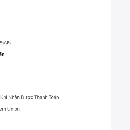
25Al5
ển
 Khi Nhận Được Thanh Toán
tern Union