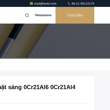
east@tankii.com
86-21-56110178
Trích Dẫn
Vietnamese
ặt sáng 0Cr21Al6 0Cr21Al4