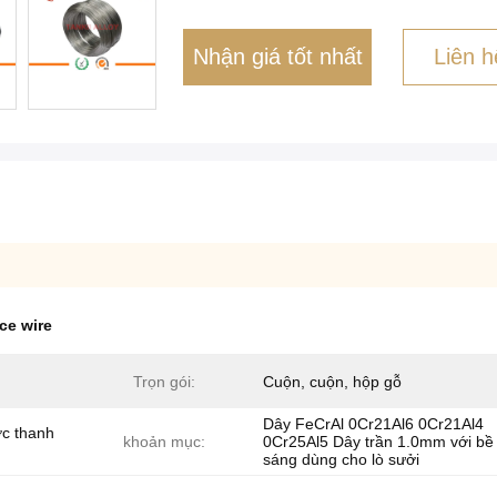
Nhận giá tốt nhất
Liên h
ce wire
Trọn gói:
Cuộn, cuộn, hộp gỗ
Dây FeCrAl 0Cr21Al6 0Cr21Al4
ợc thanh
khoản mục:
0Cr25Al5 Dây trần 1.0mm với bề
sáng dùng cho lò sưởi