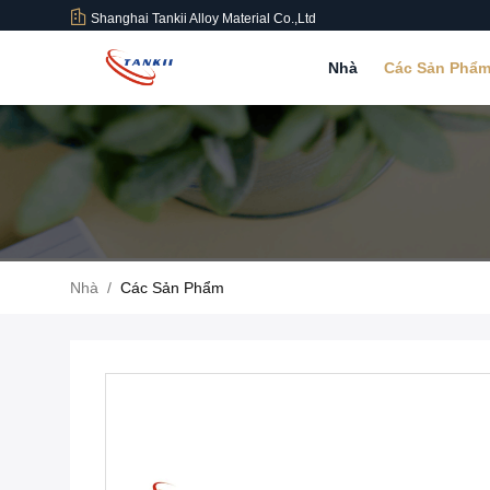
Shanghai Tankii Alloy Material Co.,Ltd
Nhà
Các Sản Phẩ
Nhà
/
Các Sản Phẩm