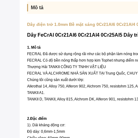
Mô tả
Dây điện trở 1.0mm Bề mặt sáng 0Cr21Al6 0Cr21Al4 
Dây FeCrAl 0Cr21Al6 0Cr21Al4 0Cr25Al5 Dây t
1. Mô tả
FECRAL Đã được sử dụng rộng rãi như các bộ phận làm nóng trong
FECRAL Có độ bền nóng thấp hơn hợp kim Tophet nhưng điểm nó
Thượng Hải TANKII CÔNG TY TNHH VẬT LIỆU
FECRAL VÀ ALCHROME NHÀ SẢN XUẤT TẠI Trung Quốc, CHUY
Chúng tôi cũng sản xuất dưới lớp:
Alkrothal 14, Alloy 750, Alferon 902, Alchrom 750, resistohm 125, 
TANKII A1.
TANKII D, TANKII, Alloy 815, Alchrom DK, Alferon 901, resistohm 
2.Đặc điểm
1). Dải kháng động cơ:
Độ dày: 0,6mm-1,5mm