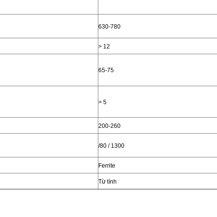
630-780
> 12
65-75
> 5
200-260
/80 / 1300
Ferrite
Từ tính