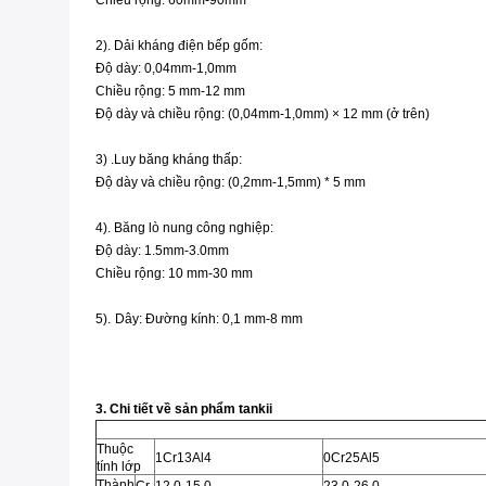
Chiều rộng: 60mm-90mm
2). Dải kháng điện bếp gốm:
Độ dày: 0,04mm-1,0mm
Chiều rộng: 5 mm-12 mm
Độ dày và chiều rộng: (0,04mm-1,0mm) × 12 mm (ở trên)
3) .Luy băng kháng thấp:
Độ dày và chiều rộng: (0,2mm-1,5mm) * 5 mm
4). Băng lò nung công nghiệp:
Độ dày: 1.5mm-3.0mm
Chiều rộng: 10 mm-30 mm
5).
Dây: Đường kính: 0,1
mm-8
mm
3. Chi tiết về sản phẩm tankii
Thuộc
1Cr13Al4
0Cr25Al5
tính lớp
Thành