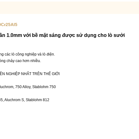
0Cr25Al5
rần 1.0mm với bề mặt sáng được sử dụng cho lò sưởi
 các lò công nghiệp và lò điện.
ng chảy cao hơn nhiều.
ÊN NGHIỆP NHẤT TRÊN THẾ GIỚI
Aluchrom, 750 Alloy, Stablohm 750
135, Aluchrom S, Stablohm 812