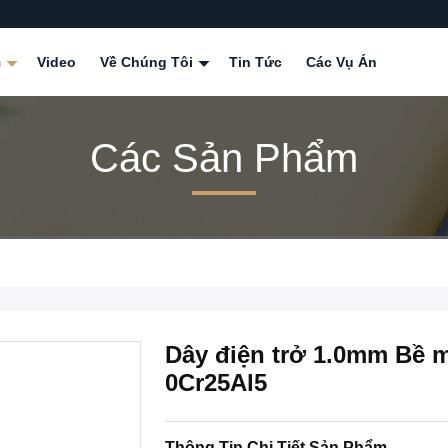
m
Video
Về Chúng Tôi
Tin Tức
Các Vụ Án
Các Sản Phẩm
Dây điện trở 1.0mm Bề m
0Cr25Al5
Thông Tin Chi Tiết Sản Phẩm