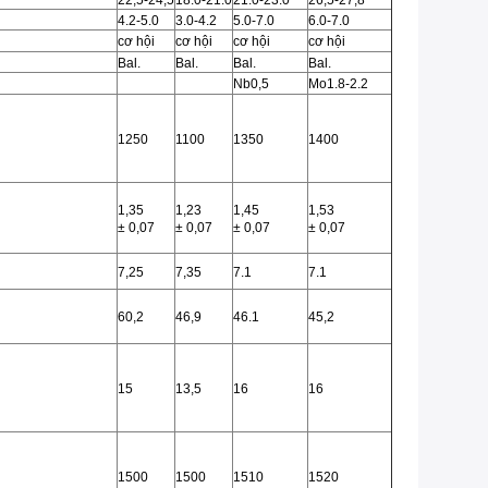
22,5-24,5
18.0-21.0
21.0-23.0
26,5-27,8
4.2-5.0
3.0-4.2
5.0-7.0
6.0-7.0
cơ hội
cơ hội
cơ hội
cơ hội
Bal.
Bal.
Bal.
Bal.
Nb0,5
Mo1.8-2.2
1250
1100
1350
1400
1,35
1,23
1,45
1,53
± 0,07
± 0,07
± 0,07
± 0,07
7,25
7,35
7.1
7.1
60,2
46,9
46.1
45,2
15
13,5
16
16
1500
1500
1510
1520