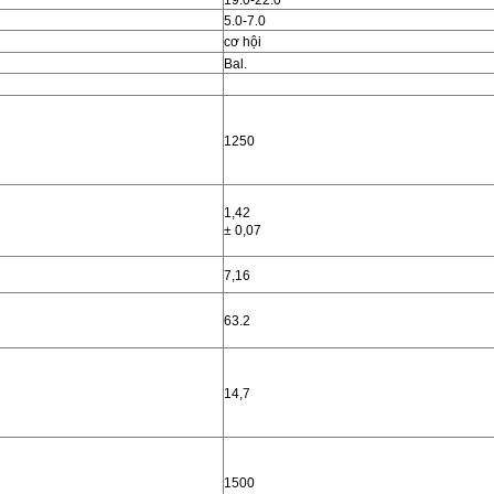
19.0-22.0
5.0-7.0
cơ hội
Bal.
1250
1,42
± 0,07
7,16
63.2
14,7
1500