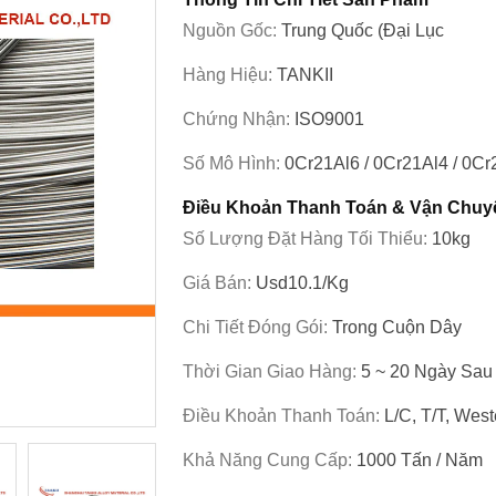
Nguồn Gốc:
Trung Quốc (đại Lục
Hàng Hiệu:
TANKII
Chứng Nhận:
ISO9001
Số Mô Hình:
0Cr21Al6 / 0Cr21Al4 / 0Cr
Điều Khoản Thanh Toán & Vận Chuy
Số Lượng Đặt Hàng Tối Thiểu:
10kg
Giá Bán:
Usd10.1/kg
Chi Tiết Đóng Gói:
Trong Cuộn Dây
Thời Gian Giao Hàng:
5 ~ 20 Ngày Sau
Điều Khoản Thanh Toán:
L/c, T/T, Wes
Khả Năng Cung Cấp:
1000 Tấn / Năm