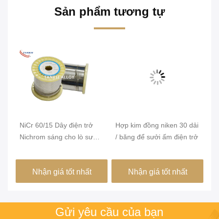
Sản phẩm tương tự
Bă
hì
ến
NiCr 60/15 Dây điện trở
Hợp kim đồng niken 30 dải
Bộ
Nichrom sáng cho lò sưởi
/ băng để sưởi ấm điện trở
đi
PTC
nă
Kh
Nhận giá tốt nhất
Nhận giá tốt nhất
tu
ch
Gửi yêu cầu của bạn