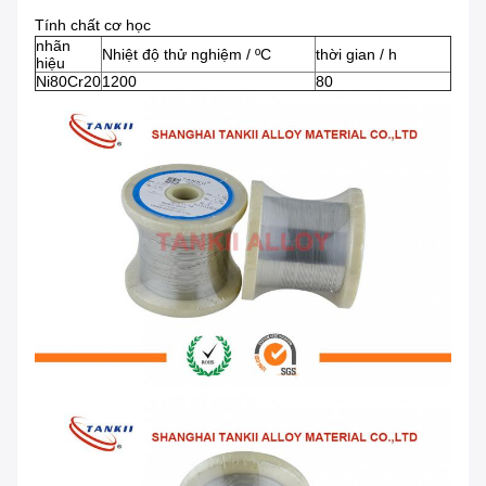
Tính chất cơ học
nhãn
Nhiệt độ thử nghiệm / ºC
thời gian / h
hiệu
Ni80Cr20
1200
80