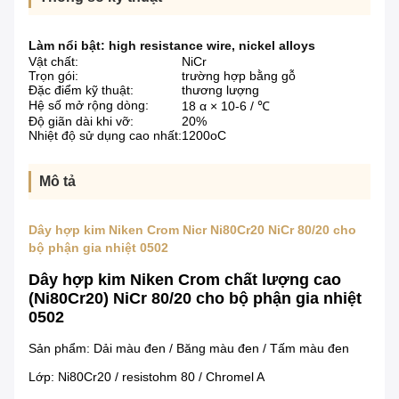
Làm nổi bật:
high resistance wire
,
nickel alloys
Vật chất:
NiCr
Trọn gói:
trường hợp bằng gỗ
Đặc điểm kỹ thuật:
thương lượng
Hệ số mở rộng dòng:
18 α × 10-6 / ℃
Độ giãn dài khi vỡ:
20%
Nhiệt độ sử dụng cao nhất:
1200oC
Mô tả
Dây hợp kim Niken Crom Nicr Ni80Cr20 NiCr 80/20 cho
bộ phận gia nhiệt 0502
Dây hợp kim Niken Crom chất lượng cao
(Ni80Cr20) NiCr 80/20 cho bộ phận gia nhiệt
0502
Sản phẩm: Dải màu đen / Băng màu đen / Tấm màu đen
Lớp: Ni80Cr20 / resistohm 80 / Chromel A