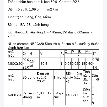
Thành phần hóa học: Niken 80%, Chrome 20%
Điện trở suất: 1,09 ohm mm2 / m
Tình trạng: Sáng, Ủng, Mềm
Bề mặt: BA, 2B, đánh bóng
Kích thước: Chiều rộng 1 ~ 470mm, Độ dày 0,005mm ~
7mm
Niken chrome Ni80Cr20 Điện trở suất của hiệu suất kỹ thuật
chính hợp kim
nhãn
C
P
S
Mn
Cr
Ni
Al
Fe
Sĩ
hiệu
≤
20.0
0,75
Còn
Ni80Cr20
~
.50,5
1
0,08
0,02
0,15
0,60
~
lại
23.0
1,6
Tính
Điện trở
Điểm nóng
nhãn
năng,
Dẫn
Sử dụng
suất ở
Tỉ trọng
chảy (xấp
hiệu
đặc
nhiệt
20oC
xỉ)
điểm
60,3
Điện
KJ /
Vật liệu
1,09 μΩ ·
8.4 g /
trở
m ·
Ni80Cr20
1400oC
kháng
m
cm³
suất
h ·
cao
℃