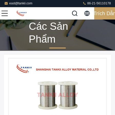
east@tankii.com
86-21-56110178
Trích Dẫ
Các Sản
Phẩm