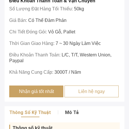
Điều Khoản Thanh Toán & Vận Chuyển
Số Lượng Đặt Hàng Tối Thiểu:
50kg
Giá Bán:
Có Thể Đàm Phán
Chi Tiết Đóng Gói:
Vỏ Gỗ, Pallet
Thời Gian Giao Hàng:
7 ~ 30 Ngày Làm Việc
Điều Khoản Thanh Toán:
L/c, T/T, Western Union,
Paypal
Khả Năng Cung Cấp:
3000T / Năm
Nhận giá tốt nhất
Liên hệ ngay
Thông Số Kỹ Thuật
Mô Tả
Thông số kỹ thuật