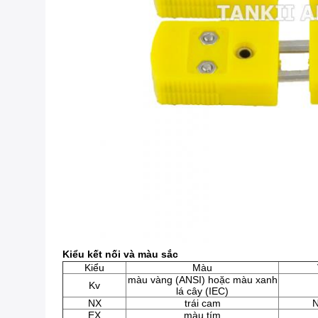
Kiểu kết nối và màu sắc
Kiểu
Màu
màu vàng (ANSI) hoặc màu xanh
Kv
lá cây (IEC)
NX
trái cam
N
EX
màu tím