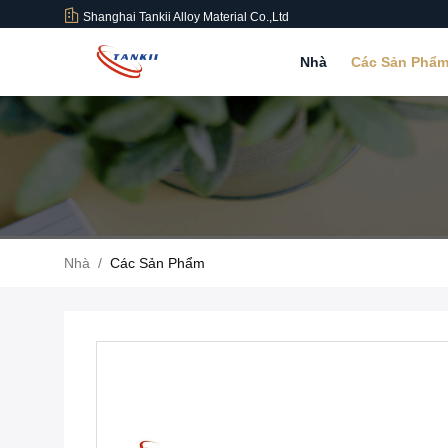
Shanghai Tankii Alloy Material Co.,Ltd
Nhà
Các Sản Phẩ
Nhà
/
Các Sản Phẩm