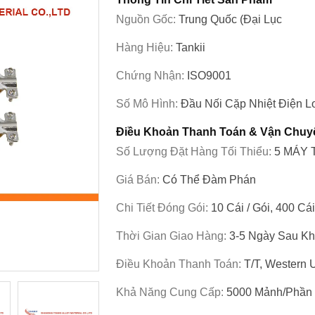
Nguồn Gốc:
Trung Quốc (đại Lục
Hàng Hiệu:
Tankii
Chứng Nhận:
ISO9001
Số Mô Hình:
Đầu Nối Cặp Nhiệt Điện L
Điều Khoản Thanh Toán & Vận Chuy
Số Lượng Đặt Hàng Tối Thiểu:
5 MÁY 
Giá Bán:
Có Thể Đàm Phán
Chi Tiết Đóng Gói:
10 Cái / Gói, 400 Cá
Thời Gian Giao Hàng:
3-5 Ngày Sau K
Điều Khoản Thanh Toán:
T/T, Western 
Khả Năng Cung Cấp:
5000 Mảnh/phần