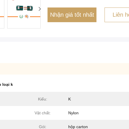
Nhận giá tốt nhất
Liên h
 loại k
Kiểu:
K
Vật chất:
Nylon
Gói:
hộp carton