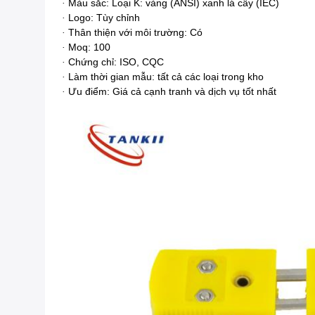
Màu sắc: Loại K: vàng (ANSI) xanh lá cây (IEC)
·
Logo: Tùy chỉnh
·
Thân thiện với môi trường: Có
·
Moq: 100
·
Chứng chỉ: ISO, CQC
·
Làm thời gian mẫu: tất cả các loại trong kho
·
Ưu điểm: Giá cả cạnh tranh và dịch vụ tốt nhất
·