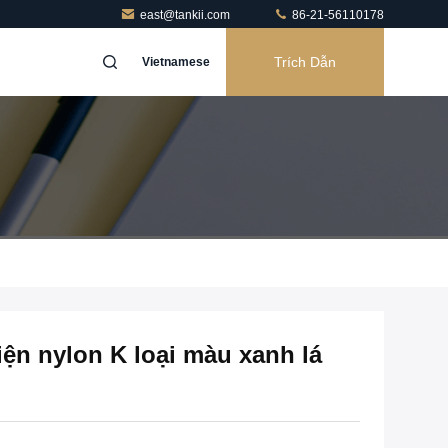
east@tankii.com
86-21-56110178
Trích Dẫn
Vietnamese
iện nylon K loại màu xanh lá