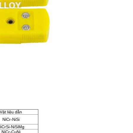
Vật liệu dẫn
NiCr-NiSi
iCrSi-NiSiMg
NiCr-CuNi