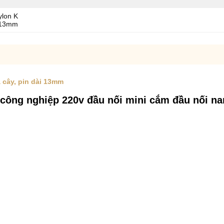
ylon K
i 13mm
á cây, pin dài 13mm
i công nghiệp 220v đầu nối mini cắm đầu nối n