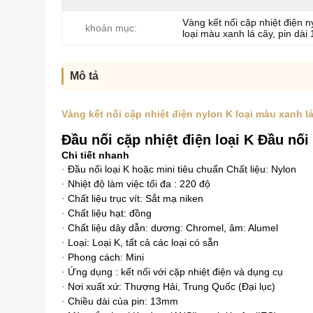
Vàng kết nối cặp nhiệt điện n
khoản mục:
loại màu xanh lá cây, pin dà
Mô tả
Vàng kết nối cặp nhiệt điện nylon K loại màu xanh l
Đầu nối cặp nhiệt điện loại K Đầu nố
Chi tiết nhanh
Đầu nối
loại K
hoặc
mini
tiêu chuẩn Chất liệu: Nylon
·
Nhiệt độ làm việc tối
đa
: 220 độ
·
Chất liệu trục vít: Sắt mạ niken
·
Chất liệu hạt: đồng
·
Chất liệu dây dẫn:
dương: Chromel, âm: Alumel
·
Loại: Loại K, tất cả các loại có sẵn
·
Phong cách: Mini
·
Ứng dụng
: kết nối với cặp nhiệt điện và dụng cụ
·
Nơi xuất xứ: Thượng Hải, Trung Quốc (Đại lục)
·
Chiều dài của pin: 13mm
·