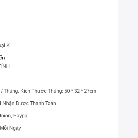
oại K
ển
TÍNH
i / Thùng, Kích Thước Thùng: 50 * 32 * 27cm
hi Nhận Được Thanh Toán
Union, Paypal
 Mỗi Ngày