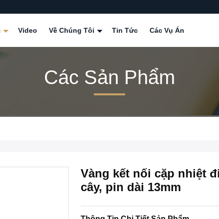
m
Video
Về Chúng Tôi
Tin Tức
Các Vụ Án
Các Sản Phẩm
Vàng kết nối cặp nhiệt đ
cây, pin dài 13mm
Thông Tin Chi Tiết Sản Phẩm