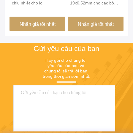
o
chịu nhiệt cho lò
19x0,52mm cho các bộ
kẹ
phận làm nóng
ch
th
Nhận giá tốt nhất
Nhận giá tốt nhất
Gửi yêu cầu của bạn
Hãy gửi cho chúng tôi 
yêu cầu của bạn và 
chúng tôi sẽ trả lời bạn 
trong thời gian sớm nhất.