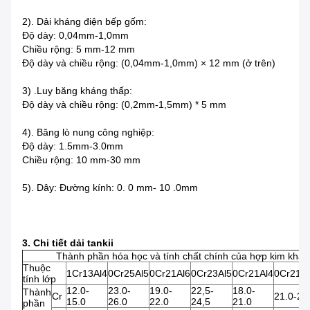
2). Dải kháng điện bếp gốm:
Độ dày: 0,04mm-1,0mm
Chiều rộng: 5 mm-12 mm
Độ dày và chiều rộng: (0,04mm-1,0mm) × 12 mm (ở trên)
3) .Luy băng kháng thấp:
Độ dày và chiều rộng: (0,2mm-1,5mm) * 5 mm
4). Băng lò nung công nghiệp:
Độ dày: 1.5mm-3.0mm
Chiều rộng: 10 mm-30 mm
5).
Dây: Đường kính: 0.
0
mm-
10
.0mm
3. Chi tiết dải tankii
Thành phần hóa học và tính chất chính của hợp kim khán
Thuộc
1Cr13Al4
0Cr25Al5
0Cr21Al6
0Cr23Al5
0Cr21Al4
0Cr21A
tính lớp
12.0-
23.0-
19.0-
22,5-
18.0-
Thành
Cr
21.0-23
15.0
26.0
22.0
24,5
21.0
phần