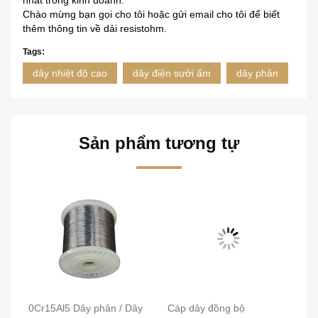
nhất trong kinh doanh.
Chào mừng bạn gọi cho tôi hoặc gửi email cho tôi để biết
thêm thông tin về dải resistohm.
Tags:
dây nhiệt độ cao
dây điện sưởi ấm
dây phân
Sản phẩm tương tự
im
0Cr15Al5 Dây phân / Dây
Cáp dây đồng bộ
Bề