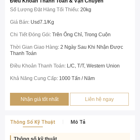
Điều Khoản Thanh Toán & Vận Chuyển
Số Lượng Đặt Hàng Tối Thiểu:
20kg
Giá Bán:
Usd7.1/kg
Chi Tiết Đóng Gói:
Trên Ống Chỉ, Trong Cuộn
Thời Gian Giao Hàng:
2 Ngày Sau Khi Nhận Được
Thanh Toán
Điều Khoản Thanh Toán:
L/c, T/T, Western Union
Khả Năng Cung Cấp:
1000 Tấn / Năm
Nhận giá tốt nhất
Liên hệ ngay
Thông Số Kỹ Thuật
Mô Tả
Thông số kỹ thuật