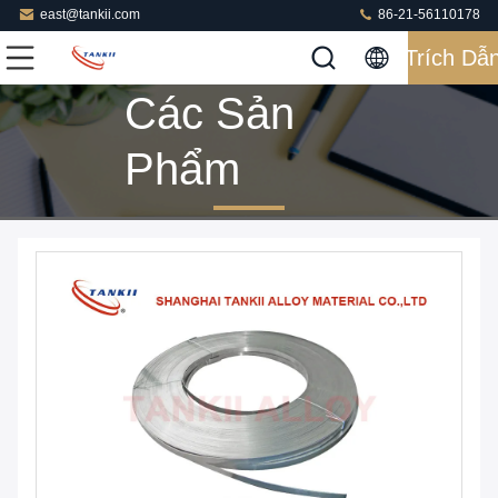
east@tankii.com
86-21-56110178
Trích Dẫ
Các Sản
Phẩm