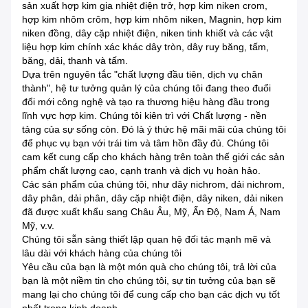
sản xuất hợp kim gia nhiệt điện trở, hợp kim niken crom,
hợp kim nhôm crôm, hợp kim nhôm niken, Magnin, hợp kim
niken đồng, dây cặp nhiệt điện, niken tinh khiết và các vật
liệu hợp kim chính xác khác dây tròn, dây ruy băng, tấm,
băng, dải, thanh và tấm.
Dựa trên nguyên tắc "chất lượng đầu tiên, dịch vụ chân
thành", hệ tư tưởng quản lý của chúng tôi đang theo đuổi
đổi mới công nghệ và tạo ra thương hiệu hàng đầu trong
lĩnh vực hợp kim. Chúng tôi kiên trì với Chất lượng - nền
tảng của sự sống còn. Đó là ý thức hệ mãi mãi của chúng tôi
để phục vụ bạn với trái tim và tâm hồn đầy đủ. Chúng tôi
cam kết cung cấp cho khách hàng trên toàn thế giới các sản
phẩm chất lượng cao, cạnh tranh và dịch vụ hoàn hảo.
Các sản phẩm của chúng tôi, như dây nichrom, dải nichrom,
dây phân, dải phân, dây cặp nhiệt điện, dây niken, dải niken
đã được xuất khẩu sang Châu Âu, Mỹ, Ấn Độ, Nam Á, Nam
Mỹ, v.v.
Chúng tôi sẵn sàng thiết lập quan hệ đối tác mạnh mẽ và
lâu dài với khách hàng của chúng tôi
Yêu cầu của bạn là một món quà cho chúng tôi, trả lời của
bạn là một niềm tin cho chúng tôi, sự tin tưởng của bạn sẽ
mang lại cho chúng tôi để cung cấp cho bạn các dịch vụ tốt