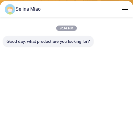
Selina Miao
Gửi
9:34 PM
Good day, what product are you looking for?
Shanghai Tankii Alloy Material Co.,Ltd
east@tankii.com
86-21-56110178
1900 đường Mudanjiang, qu
ận Baoshan, 201999, Thượ
ng Hải, Trung Quốc
Trung Quốc chất lượng tốt Dây hợp kim đồng Niken Nhà cung cấp. Bản
quyền © 2026 Shanghai Tankii Alloy Material Co.,Ltd . Đã đăng ký Bản