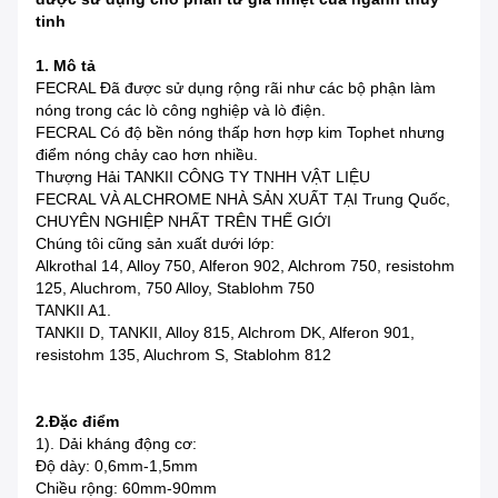
tinh
1. Mô tả
FECRAL Đã được sử dụng rộng rãi như các bộ phận làm
nóng trong các lò công nghiệp và lò điện.
FECRAL Có độ bền nóng thấp hơn hợp kim Tophet nhưng
điểm nóng chảy cao hơn nhiều.
Thượng Hải TANKII CÔNG TY TNHH VẬT LIỆU
FECRAL VÀ ALCHROME NHÀ SẢN XUẤT TẠI Trung Quốc,
CHUYÊN NGHIỆP NHẤT TRÊN THẾ GIỚI
Chúng tôi cũng sản xuất dưới lớp:
Alkrothal 14, Alloy 750, Alferon 902, Alchrom 750, resistohm
125, Aluchrom, 750 Alloy, Stablohm 750
TANKII A1.
TANKII D, TANKII, Alloy 815, Alchrom DK, Alferon 901,
resistohm 135, Aluchrom S, Stablohm 812
2.Đặc điểm
1). Dải kháng động cơ:
Độ dày: 0,6mm-1,5mm
Chiều rộng: 60mm-90mm