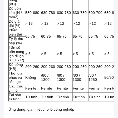
(oC)
Độ bền
kéo (N /
580-680
630-780
630-780
630-780
600-700
650-80
mm2)
Độ giãn
> 16
> 12
> 12
> 12
> 12
> 12
dài (%)
Phần
biến thể
65-75
60-75
65-75
65-75
65-75
65-75
Tỷ lệ thu
hẹp (%)
Tần số
uốn cong
> 5
> 5
> 5
> 5
> 5
> 5
lặp đi lặp
lại (F / R)
Độ cứng
200-260
200-260
200-260
200-260
200-260
200-26
(HB)
Thời gian
/80 /
/80 /
/80 /
/80 /
phục vụ
Không
50/5050
1300
1300
1300
1250
liên tục
Cấu trúc
Ferrite
Ferrite
Ferrite
Ferrite
Ferrite
Ferrite
vi mô
Tài sản
Từ tính
Từ tính
Từ tính
Từ tính
Từ tính
Từ tính
từ tính
Ứng dụng: gia nhiệt cho lò công nghiệp