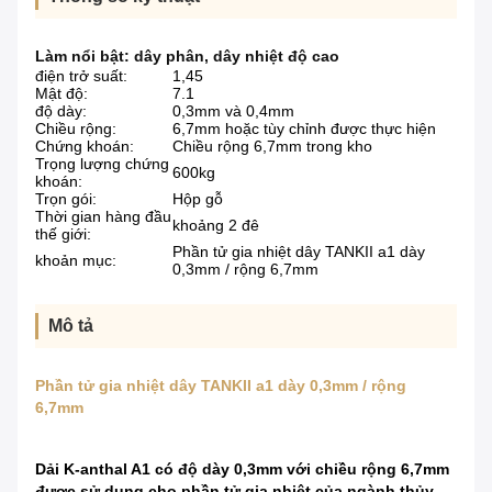
Làm nổi bật:
dây phân
,
dây nhiệt độ cao
điện trở suất:
1,45
Mật độ:
7.1
độ dày:
0,3mm và 0,4mm
Chiều rộng:
6,7mm hoặc tùy chỉnh được thực hiện
Chứng khoán:
Chiều rộng 6,7mm trong kho
Trọng lượng chứng
600kg
khoán:
Trọn gói:
Hộp gỗ
Thời gian hàng đầu
khoảng 2 đê
thế giới:
Phần tử gia nhiệt dây TANKII a1 dày
khoản mục:
0,3mm / rộng 6,7mm
Mô tả
Phần tử gia nhiệt dây TANKII a1 dày 0,3mm / rộng
6,7mm
Dải K-anthal A1 có độ dày 0,3mm với chiều rộng 6,7mm
được sử dụng cho phần tử gia nhiệt của ngành thủy