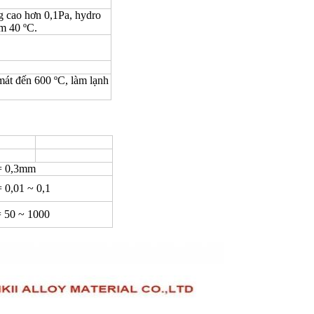
g cao hơn 0,1Pa, hydro
m 40 ºC.
mát đến 600 ºC, làm lạnh
= 0,3mm
 0,01 ~ 0,1
= 50 ~ 1000