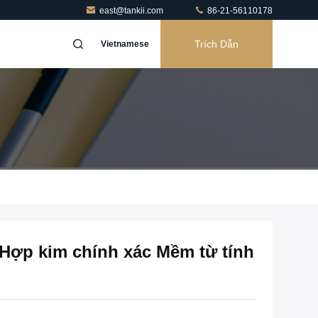
east@tankii.com
86-21-56110178
Trích Dẫn
Vietnamese
Hợp kim chính xác Mềm từ tính