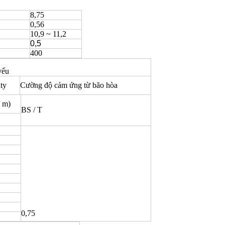
8,75
0,56
10,9 ~ 11,2
0,5
400
yếu
ty
Cường độ cảm ứng từ bão hòa
/ m)
BS / T
0,75