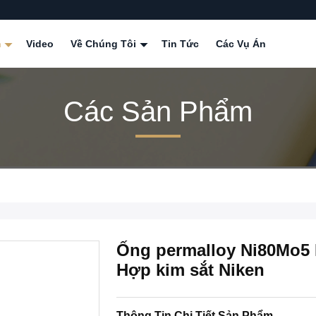
m
Video
Về Chúng Tôi
Tin Tức
Các Vụ Án
Các Sản Phẩm
Ống permalloy Ni80Mo5 
Hợp kim sắt Niken
Thông Tin Chi Tiết Sản Phẩm