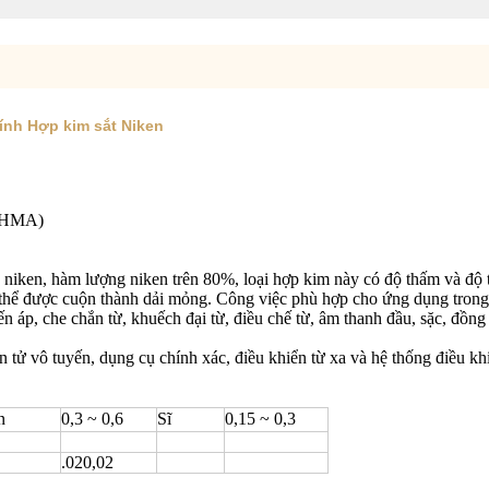
ính Hợp kim sắt Niken
79HMA)
iken, hàm lượng niken trên 80%, loại hợp kim này có độ thấm và độ t
ó thể được cuộn thành dải mỏng. Công việc phù hợp cho ứng dụng trong 
ến áp, che chắn từ, khuếch đại từ, điều chế từ, âm thanh đầu, sặc, đồ
 tử vô tuyến, dụng cụ chính xác, điều khiển từ xa và hệ thống điều kh
n
0,3 ~ 0,6
Sĩ
0,15 ~ 0,3
.020,02