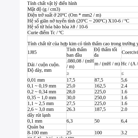
Tính chất vật lý điển hình
Mật độ (g / cm3)
Điện trở suất ở 20ºC (Om * mm2 / m)
Hệ số giãn nở tuyến tính (20ºC ~ 200ºC) X10-6 / ºC
Hệ số từ hóa bão hòa λθ / 10-6
Curie điểm Tc / ºC
Tính chất từ ​​của hợp kim có tính thấm cao trong trường 
Tính thấm
Độ thấm tối
1J85
Coercivi
ban đầu
đa
.080,08 / (mH
m / (mH / m)
Hc / (A 
Dải / cuộn cuộn.
/ m)
Độ dày, mm
≥
≤
0,01 mm
17,5
87,5
5,6
0,1 ~ 0,19 mm
25,0
162,5
2.4
0,2 ~ 0,34 mm
28,0
225,0
1.6
0,35 ~ 1,0 mm
30,0
250,0
1.6
1,1 ~ 2,5 mm
27,5
225,0
1.6
2,6 ~ 3,0 mm
26.3
187,5
2.0
dây rút lạnh
0,1 mm
6,3
50
6,4
Quán ba
8-100 mm
25
100
3.2