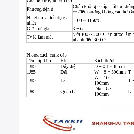
Chế độ xử lý nhiệt 1J79
Chân không có áp suất dư khôn
Phương tiện ủ
có điểm sương không cao hơn â
Nhiệt độ và tốc độ gia
1100 ~ 1150ºC
nhiệt
Giữ thời gian
3 ~ 6
Với 100 ~ 200 ºC / h được làm 
Tỷ lệ làm mát
nhanh đến 300 CC
Phong cách cung cấp
Tên hợp kim
Kiểu
Kích thước
1J85
Dây điện
D = 0,1 ~ 8 mm
1J85
Dải
W = 8 ~ 390mm
T 
W = 10 ~
1J85
Lá
T =
100mm
Dia = 8 ~
1J85
Quán ba
L 
100mm