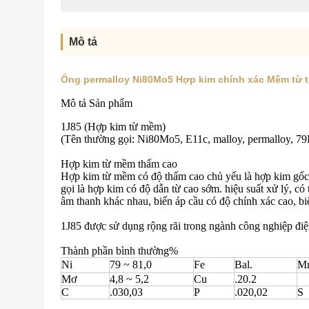
Mô tả
Ống permalloy Ni80Mo5 Hợp kim chính xác Mềm từ t
Mô tả Sản phẩm
1J85 (Hợp kim từ mềm)
(Tên thường gọi: Ni80Mo5, E11c, malloy, permalloy, 
Hợp kim từ mềm thấm cao
Hợp kim từ mềm có độ thấm cao chủ yếu là hợp kim gốc n
gọi là hợp kim có độ dẫn từ cao sớm. hiệu suất xử lý, c
âm thanh khác nhau, biến áp cầu có độ chính xác cao, bi
1J85 được sử dụng rộng rãi trong ngành công nghiệp điện
Thành phần bình thường%
Ni
79 ~ 81,0
Fe
Bal.
M
Mơ
4,8 ~ 5,2
Cu
.20.2
C
.030,03
P
.020,02
S