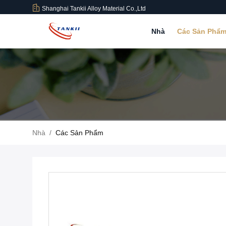
Shanghai Tankii Alloy Material Co.,Ltd
Nhà
Các Sản Phẩ
Nhà
/
Các Sản Phẩm