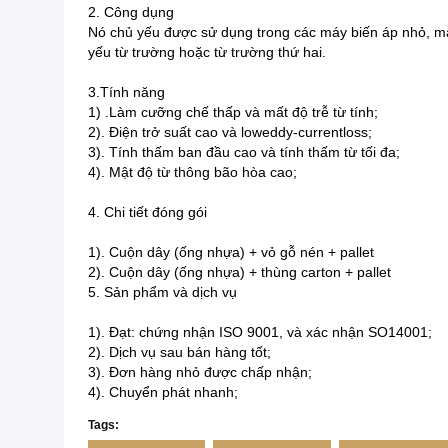
2. Công dụng
Nó chủ yếu được sử dụng trong các máy biến áp nhỏ, máy
yếu từ trường hoặc từ trường thứ hai.
3.Tính năng
1) .Làm cưỡng chế thấp và mất độ trễ từ tính;
2). Điện trở suất cao và loweddy-currentloss;
3). Tính thấm ban đầu cao và tính thấm từ tối đa;
4). Mật độ từ thông bão hòa cao;
4. Chi tiết đóng gói
1).
Cuộn dây (ống nhựa) + vỏ gỗ nén + pallet
2).
Cuộn dây (ống nhựa) + thùng carton + pallet
5. Sản phẩm và dịch vụ
1).
Đạt: chứng nhận ISO 9001, và xác nhận SO14001;
2).
Dịch vụ sau bán hàng tốt;
3).
Đơn hàng nhỏ được chấp nhận;
4).
Chuyển phát nhanh;
Tags: