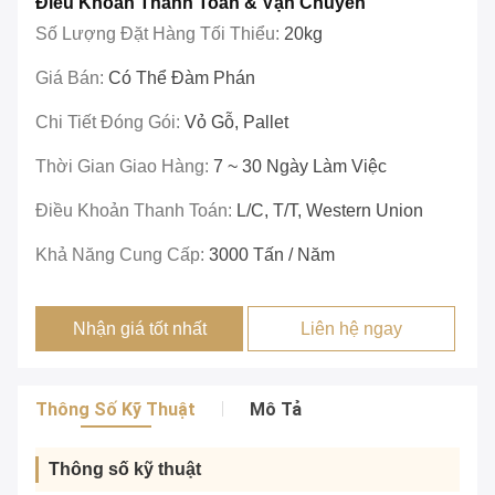
Điều Khoản Thanh Toán & Vận Chuyển
Số Lượng Đặt Hàng Tối Thiểu:
20kg
Giá Bán:
Có Thể Đàm Phán
Chi Tiết Đóng Gói:
Vỏ Gỗ, Pallet
Thời Gian Giao Hàng:
7 ~ 30 Ngày Làm Việc
Điều Khoản Thanh Toán:
L/c, T/T, Western Union
Khả Năng Cung Cấp:
3000 Tấn / Năm
Nhận giá tốt nhất
Liên hệ ngay
Thông Số Kỹ Thuật
Mô Tả
Thông số kỹ thuật