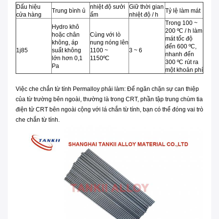
Dấu hiệu
nhiệt độ sưởi
Giữ thời gian
Trung bình ủ
Tỷ lệ làm mát
cửa hàng
ấm
nhiệt độ / h
Trong 100 ~
Hydro khô
200 ºC / h làm
hoặc chân
Cùng với lò
mát tốc độ
không, áp
nung nóng lên
đến 600 ºC,
1j85
suất không
1100 ~
3 ~ 6
nhanh đến
lớn hơn 0,1
1150ºC
300 ºC rút ra
Pa
một khoản phí
Việc che chắn từ tính Permalloy phải làm: Để ngăn chặn sự can thiệp
của từ trường bên ngoài, thường là trong CRT, phần tập trung chùm tia
điện tử CRT bên ngoài cộng với lá chắn từ tính, bạn có thể đóng vai trò
che chắn từ tính.