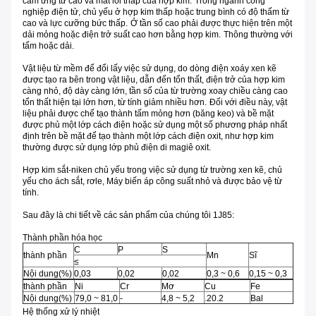
cảm ứng từ cao và mất lõi thấp của hợp kim.
Trong ngành công
nghiệp điện tử, chủ yếu ở hợp kim thấp hoặc trung bình có độ thấm từ
cao và lực cưỡng bức thấp.
Ở tần số cao phải được thực hiện trên một
dải mỏng hoặc điện trở suất cao hơn bằng hợp kim.
Thông thường với
tấm hoặc dải.
Vật liệu từ mềm để đổi lấy việc sử dụng, do dòng điện xoáy xen kẽ
được tạo ra bên trong vật liệu, dẫn đến tổn thất, điện trở của hợp kim
càng nhỏ, độ dày càng lớn, tần số của từ trường xoay chiều càng cao
tổn thất hiện tại lớn hơn, từ tính giảm nhiều hơn.
Đối với điều này, vật
liệu phải được chế tạo thành tấm mỏng hơn (băng keo) và bề mặt
được phủ một lớp cách điện hoặc sử dụng một số phương pháp nhất
định trên bề mặt để tạo thành một lớp cách điện oxit, như hợp kim
thường được sử dụng lớp phủ điện di magiê oxit.
Hợp kim sắt-niken chủ yếu trong việc sử dụng từ trường xen kẽ, chủ
yếu cho ách sắt, rơle, Máy biến áp công suất nhỏ và được bảo vệ từ
tính.
Sau đây là chi tiết về các sản phẩm của chúng tôi 1J85:
Thành phần hóa học
C
P
S
thành phần
Mn
Sĩ
≤
Nội dung(%)
0,03
0,02
0,02
0,3 ~ 0,6
0,15 ~ 0,3
thành phần
Ni
Cr
Mơ
Cu
Fe
Nội dung(%)
79,0 ~ 81,0
-
4,8 ~ 5,2
.20.2
Bal
Hệ thống xử lý nhiệt