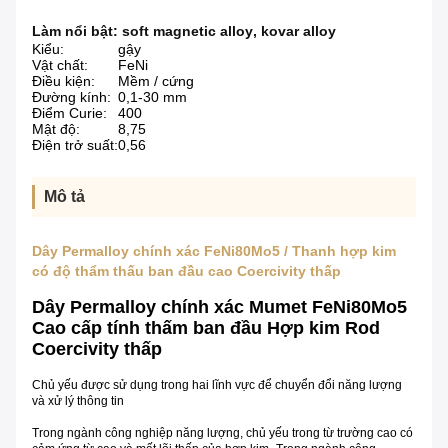
Làm nổi bật:
soft magnetic alloy
,
kovar alloy
Kiểu:
gậy
Vật chất:
FeNi
Điều kiện:
Mềm / cứng
Đường kính:
0,1-30 mm
Điểm Curie:
400
Mật độ:
8,75
Điện trở suất:
0,56
Mô tả
Dây Permalloy chính xác FeNi80Mo5 / Thanh hợp kim
có độ thẩm thấu ban đầu cao Coercivity thấp
Dây Permalloy chính xác Mumet FeNi80Mo5
Cao cấp tính thấm ban đầu Hợp kim Rod
Coercivity thấp
Chủ yếu được sử dụng trong hai lĩnh vực để chuyển đổi năng lượng
và xử lý thông tin
Trong ngành công nghiệp năng lượng, chủ yếu trong từ trường cao có