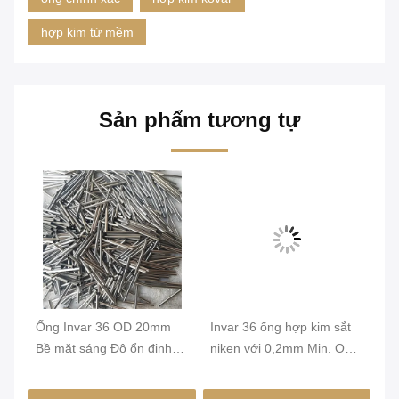
hợp kim từ mềm
Sản phẩm tương tự
Ống Invar 36 OD 20mm
Invar 36 ống hợp kim sắt
In
mm
Bề mặt sáng Độ ổn định
niken với 0,2mm Min. OD
ni
kích thước cao Hợp kim
và bề mặt sáng cho sự ổn
th
FeNi36 Ống chính xác
định chiều cao trong tòa
ch