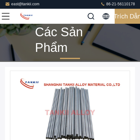
east@tankii.com
86-21-56110178
Trích Dẫ
Các Sản
Phẩm