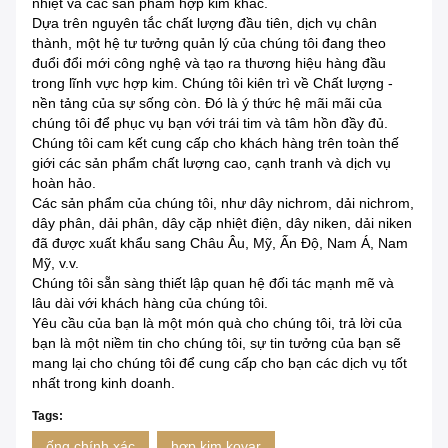
nhiệt và các sản phẩm hợp kim khác.
Dựa trên nguyên tắc chất lượng đầu tiên, dịch vụ chân
thành, một hệ tư tưởng quản lý của chúng tôi đang theo
đuổi đổi mới công nghệ và tạo ra thương hiệu hàng đầu
trong lĩnh vực hợp kim. Chúng tôi kiên trì về Chất lượng -
nền tảng của sự sống còn. Đó là ý thức hệ mãi mãi của
chúng tôi để phục vụ bạn với trái tim và tâm hồn đầy đủ.
Chúng tôi cam kết cung cấp cho khách hàng trên toàn thế
giới các sản phẩm chất lượng cao, cạnh tranh và dịch vụ
hoàn hảo.
Các sản phẩm của chúng tôi, như dây nichrom, dải nichrom,
dây phân, dải phân, dây cặp nhiệt điện, dây niken, dải niken
đã được xuất khẩu sang Châu Âu, Mỹ, Ấn Độ, Nam Á, Nam
Mỹ, v.v.
Chúng tôi sẵn sàng thiết lập quan hệ đối tác mạnh mẽ và
lâu dài với khách hàng của chúng tôi.
Yêu cầu của bạn là một món quà cho chúng tôi, trả lời của
bạn là một niềm tin cho chúng tôi, sự tin tưởng của bạn sẽ
mang lại cho chúng tôi để cung cấp cho bạn các dịch vụ tốt
nhất trong kinh doanh.
Tags:
ống chính xác
hợp kim kovar