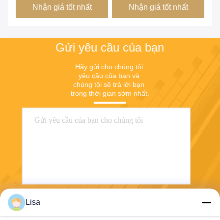
Nhận giá tốt nhất
Nhận giá tốt nhất
nhà xanh
dụ
Gửi yêu cầu của bạn
Hãy gửi cho chúng tôi 
yêu cầu của bạn và 
chúng tôi sẽ trả lời bạn 
trong thời gian sớm nhất.
Lisa
Gửi