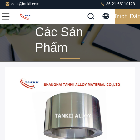
east@tankii.com
86-21-56110178
Trích Dẫ
Các Sản
Phẩm