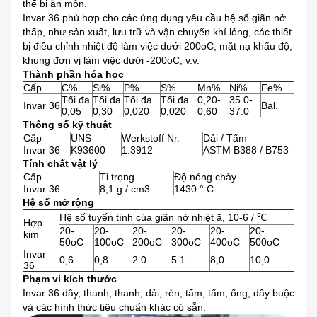
thể bị ăn mòn.
Invar 36 phù hợp cho các ứng dụng yêu cầu hệ số giãn nở
thấp, như sản xuất, lưu trữ và vận chuyển khí lỏng, các thiết
bị điều chỉnh nhiệt độ làm việc dưới 200oC, mặt nạ khẩu độ,
khung đơn vị làm việc dưới -200oC, v.v.
Thành phần hóa học
Cấp
C%
Si%
P%
S%
Mn%
Ni%
Fe%
Tối đa
Tối đa
Tối đa
Tối đa
0,20-
35.0-
Invar 36
Bal.
0,05
0,30
0,020
0,020
0,60
37.0
Thông số kỹ thuật
Cấp
UNS
Werkstoff Nr.
Dải / Tấm
Invar 36
K93600
1.3912
ASTM B388 / B753
Tính chất vật lý
Cấp
Tỉ trọng
Độ nóng chảy
Invar 36
8,1 g / cm3
1430 ° C
Hệ số mở rộng
Hệ số tuyến tính của giãn nở nhiệt ā, 10-6 / ℃
Hợp
20-
20-
20-
20-
20-
20-
kim
50oC
100oC
200oC
300oC
400oC
500oC
Invar
0,6
0,8
2.0
5.1
8,0
10,0
36
Phạm vi kích thước
Invar 36 dây, thanh, thanh, dải, rèn, tấm, tấm, ống, dây buộc
và các hình thức tiêu chuẩn khác có sẵn.