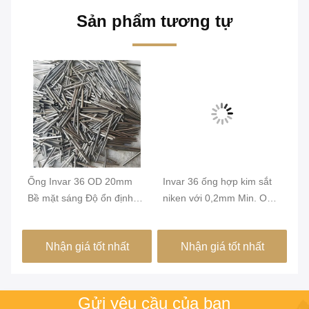
Sản phẩm tương tự
Ống Invar 36 OD 20mm
Invar 36 ống hợp kim sắt
In
mm
Bề mặt sáng Độ ổn định
niken với 0,2mm Min. OD
ni
kích thước cao Hợp kim
và bề mặt sáng cho sự ổn
th
FeNi36 Ống chính xác
định chiều cao trong tòa
ch
Nhận giá tốt nhất
Nhận giá tốt nhất
nhà xanh
dụ
Gửi yêu cầu của bạn