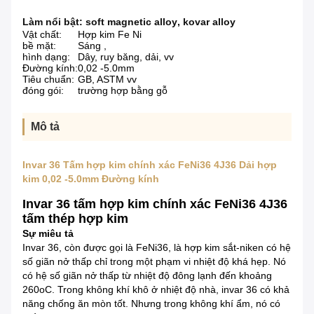
Làm nổi bật:
soft magnetic alloy
,
kovar alloy
Vật chất:
Hợp kim Fe Ni
bề mặt:
Sáng ,
hình dạng:
Dây, ruy băng, dải, vv
Đường kính:
0,02 -5.0mm
Tiêu chuẩn:
GB, ASTM vv
đóng gói:
trường hợp bằng gỗ
Mô tả
Invar 36 Tấm hợp kim chính xác FeNi36 4J36 Dải hợp
kim 0,02 -5.0mm Đường kính
Invar 36 tấm hợp kim chính xác FeNi36 4J36
tấm thép hợp kim
Sự miêu tả
Invar 36, còn được gọi là FeNi36, là hợp kim sắt-niken có hệ
số giãn nở thấp chỉ trong một phạm vi nhiệt độ khá hẹp. Nó
có hệ số giãn nở thấp từ nhiệt độ đông lạnh đến khoảng
260oC. Trong không khí khô ở nhiệt độ nhà, invar 36 có khả
năng chống ăn mòn tốt. Nhưng trong không khí ẩm, nó có